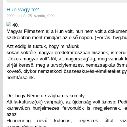
Hun vagy te?
2009. január 28. szerda, 0:00
40.
Magyar Filmszemle: a Hun volt, hun nem volt a dokume
szekcióban ment mindjárt az első napon. (Forrás: hvg.hu
Azt eddig is tudtuk, hogy minálunk
sokan sokféle magyar eredetmítoszban hisznek, ismerün
„Jézus magyar volt”-tól, a „magország”-ig, meg vannak k
sírját kereső, meg a tarsolylemezes, nemezsapkás ősma
követő, olykor nemzetközi összeesküvés-elméleteket gy
honfitársaink.
De, hogy Németországban is komoly
Attila-kultusz(ok) van(nak), az újdonság volt.&nbsp; Pedi
karneválon hunjelmezes felvonulók is megjelennek, 
azaz
Hunnenring nevű különös, régészek által viz
szomszédságában