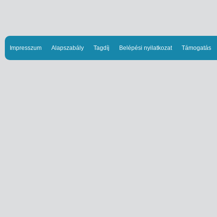
Impresszum
Alapszabály
Tagdíj
Belépési nyilatkozat
Támogatás