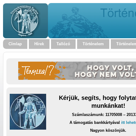
Címlap
Hírek
Tallózó
Történelem
Történele
Kérjük, segíts, hogy folyt
munkánkat!
Számlaszámunk: 11705008 – 2013
A támogatás bankkártyával
itt lehe
Nagyon köszönjük.