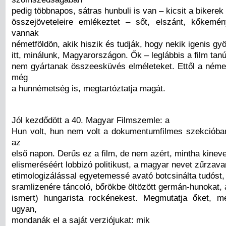
pedig többnapos, sátras hunbuli is van – kicsit a bikerek
összejöveteleire emlékeztet – sőt, elszánt, kőkemé
vannak
németföldön, akik hiszik és tudják, hogy nekik igenis gy
itt, minálunk, Magyarországon. Ők – leglábbis a film tan
nem gyártanak összeesküvés elméleteket. Ettől a német
még
a hunnémetség is, megtartóztatja magát.
Jól kezdődött a 40. Magyar Filmszemle: a
Hun volt, hun nem volt a dokumentumfilmes szekcióba
az
első napon. Derűs ez a film, de nem azért, mintha kinev
elismeréséért lobbizó politikust, a magyar nevet zűrzava
etimologizálással egyetemessé avató botcsinálta tudóst
sramlizenére táncoló, bőrökbe öltözött germán-hunokat, a
ismert) hungarista rockénekest. Megmutatja őket, m
ugyan,
mondanák el a saját verziójukat: mik