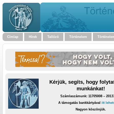
Címlap
Hírek
Tallózó
Történelem
Történele
Kérjük, segíts, hogy folyt
munkánkat!
Számlaszámunk: 11705008 – 2013
A támogatás bankkártyával
itt lehe
Nagyon köszönjük.