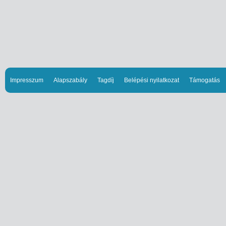
Impresszum
Alapszabály
Tagdíj
Belépési nyilatkozat
Támogatás