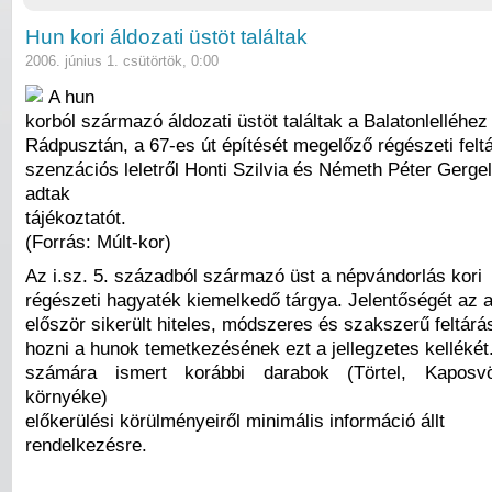
Hun kori áldozati üstöt találtak
2006. június 1. csütörtök, 0:00
A hun
korból származó áldozati üstöt találtak a Balatonlelléhez
Rádpusztán, a 67-es út építését megelőző régészeti felt
szenzációs leletről Honti Szilvia és Németh Péter Gerge
adtak
tájékoztatót.
(Forrás: Múlt-kor)
Az i.sz. 5. századból származó üst a népvándorlás kori
régészeti hagyaték kiemelkedő tárgya. Jelentőségét az 
először sikerült hiteles, módszeres és szakszerű feltárá
hozni a hunok temetkezésének ezt a jellegzetes kellékét
számára ismert korábbi darabok (Törtel, Kaposvö
környéke)
előkerülési körülményeiről minimális információ állt
rendelkezésre.