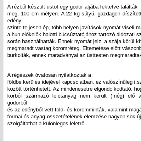
A rézből készült üstöt egy gödör aljába fektetve találták
meg, 100 cm mélyen. A 22 kg súlyú, gazdagon díszíte
edény
szinte teljesen ép, több helyen javítások nyomát viseli 
a hun előkelők halotti búcsúztatójához tartozó áldozati s
során használhatták. Ennek nyomát jelzi a szája körül kí
megmaradt vastag koromréteg. Eltemetése előtt vászon
burkolták, ennek maradványai az üsttesten megmaradta
A régészek óvatosan nyilatkoztak a
földbe kerülés idejével kapcsolatban, ez valószínűleg i.
között történhetett. Az mindenesetre elgondolkodtató, h
korból származó leletanyag nem került (még) elő 
gödörből
és az edényből vett föld- és koromminták, valamint mag
formai és anyag-összetételének elemzése nagyon sok új
szolgáltathat a különleges leletről.