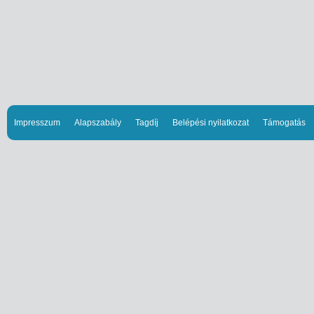
Impresszum
Alapszabály
Tagdíj
Belépési nyilatkozat
Támogatás