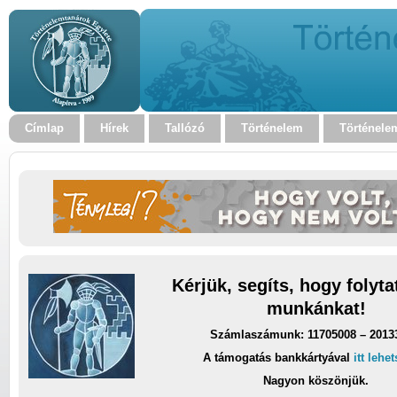
Címlap
Hírek
Tallózó
Történelem
Történele
Kérjük, segíts, hogy folyt
munkánkat!
Számlaszámunk: 11705008 – 2013
A támogatás bankkártyával
itt lehe
Nagyon köszönjük.