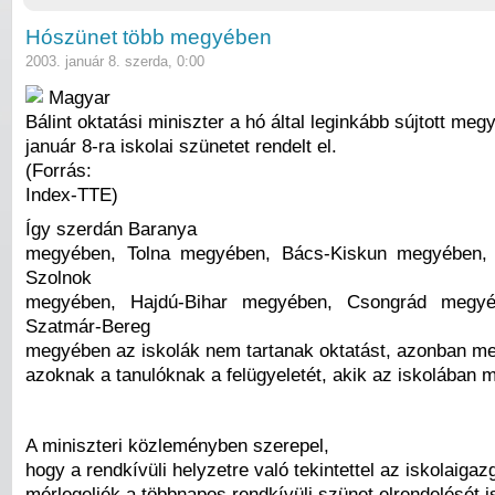
Hószünet több megyében
2003. január 8. szerda, 0:00
Magyar
Bálint oktatási miniszter a hó által leginkább sújtott me
január 8-ra iskolai szünetet rendelt el.
(Forrás:
Index-TTE)
Így szerdán Baranya
megyében, Tolna megyében, Bács-Kiskun megyében,
Szolnok
megyében, Hajdú-Bihar megyében, Csongrád megyé
Szatmár-Bereg
megyében az iskolák nem tartanak oktatást, azonban meg
azoknak a tanulóknak a felügyeletét, akik az iskolában 
A miniszteri közleményben szerepel,
hogy a rendkívüli helyzetre való tekintettel az iskolaigaz
mérlegeljék a többnapos rendkívüli szünet elrendelését i