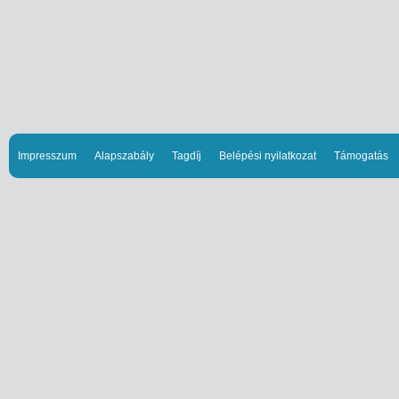
Impresszum
Alapszabály
Tagdíj
Belépési nyilatkozat
Támogatás