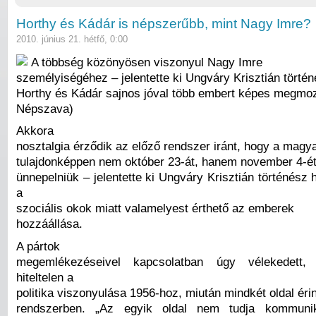
Horthy és Kádár is népszerűbb, mint Nagy Imre?
2010. június 21. hétfő, 0:00
A többség közönyösen viszonyul Nagy Imre
személyiségéhez – jelentette ki Ungváry Krisztián történ
Horthy és Kádár sajnos jóval több embert képes megmozg
Népszava)
Akkora
nosztalgia érződik az előző rendszer iránt, hogy a magy
tulajdonképpen nem október 23-át, hanem november 4-ét
ünnepelniük – jelentette ki Ungváry Krisztián történész
a
szociális okok miatt valamelyest érthető az emberek
hozzáállása.
A pártok
megemlékezéseivel kapcsolatban úgy vélekedett, 
hiteltelen a
politika viszonyulása 1956-hoz, miután mindkét oldal érin
rendszerben. „Az egyik oldal nem tudja kommunik