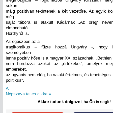
megmozgatni” – fogalmazott Ungváry Krisztián hang
sokan
máig pozitívan tekintenek a két vezetőre. Az egyik kö
még
saját tábora is alakult Kádárnak „Az öreg” néve
elmondható
Horthyról is.
Az egészben az a
tragikomikus – fűzte hozzá Ungváry -, hogy B
személyében
lenne pozitív hőse is a magyar XX. századnak. „Bethlen
nem hordozza azokat az „értékeket”, amelyek me
embereket,
az ugyanis nem elég, ha valaki értelmes, és tehetséges
politikus”.
A
Népszava teljes cikke »
Akkor tudunk dolgozni, ha Ön is segít!