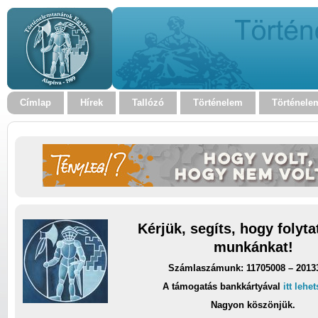
Címlap
Hírek
Tallózó
Történelem
Történele
Kérjük, segíts, hogy folyt
munkánkat!
Számlaszámunk: 11705008 – 2013
A támogatás bankkártyával
itt lehe
Nagyon köszönjük.