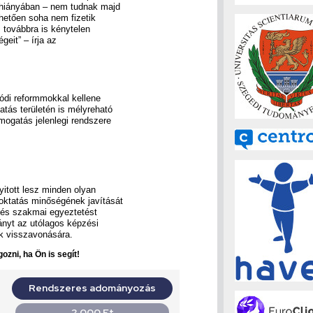
 hiányában – nem tudnak majd
élhetően soha nem fizetik
 továbbra is kénytelen
geit” – írja az
lódi reformmokkal kellene
tatás területén is mélyreható
ámogatás jelenlegi rendszere
yitott lesz minden olyan
oktatás minőségének javítását
 és szakmai egyeztetést
ányt az utólagos képzési
k visszavonására.
ozni, ha Ön is segít!