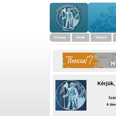
Címlap
Hírek
Tallózó
Kérjük,
Szám
A tám