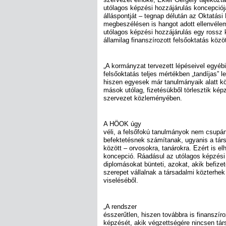
utólagos képzési hozzájárulás koncepciójá
álláspontját – tegnap délután az Oktatási 
megbeszélésen is hangot adott ellenvéle
utólagos képzési hozzájárulás egy rossz
államilag finanszírozott felsőoktatás közöt
„A kormányzat tervezett lépéseivel egyébi
felsőoktatás teljes mértékben „tandíjas” 
hiszen egyesek már tanulmányaik alatt köl
mások utólag, fizetésükből törlesztik képz
szervezet közleményében.
A HÖOK úgy
véli, a felsőfokú tanulmányok nem csupá
befektetésnek számítanak, ugyanis a tá
között – orvosokra, tanárokra. Ezért is el
koncepció. Ráadásul az utólagos képzési 
diplomásokat bünteti, azokat, akik befizet
szerepet vállalnak a társadalmi közterhek
viseléséből.
„A rendszer
ésszerűtlen, hiszen továbbra is finanszí
képzését, akik végzettségére nincsen tár