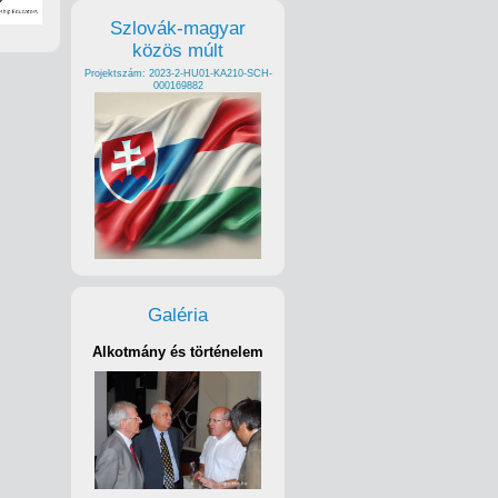
Szlovák-magyar
közös múlt
Projektszám: 2023-2-HU01-KA210-SCH-
000169882
Galéria
Alkotmány és történelem