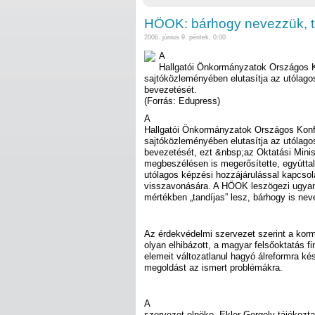
HÖOK: bárhogy nevezzük, ta
2006. június 9. péntek, 0:00
A
Hallgatói Önkormányzatok Országos 
sajtóközleményében elutasítja az utólago
bevezetését.
(Forrás: Edupress)
A
Hallgatói Önkormányzatok Országos Kon
sajtóközleményében elutasítja az utólago
bevezetését, ezt &nbsp;az Oktatási Minis
megbeszélésen is megerősítette, egyúttal 
utólagos képzési hozzájárulással kapcso
visszavonására. A HÖOK leszögezi ugyanis
mértékben „tandíjas” lesz, bárhogy is nev
Az érdekvédelmi szervezet szerint a kor
olyan elhibázott, a magyar felsőoktatás f
elemeit változatlanul hagyó álreformra ké
megoldást az ismert problémákra.
A
szervezet elnöke, Ekler Gergely tájékozt