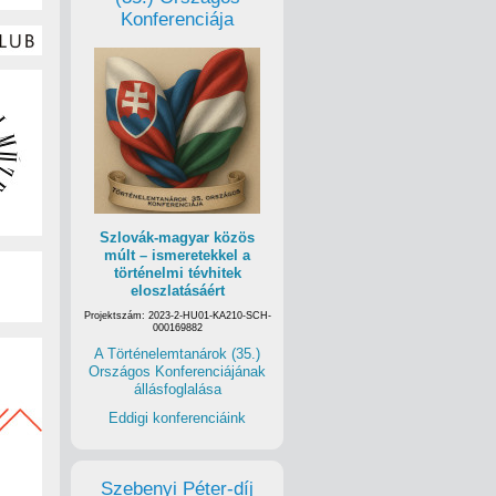
Konferenciája
Szlovák-magyar közös
múlt – ismeretekkel a
történelmi tévhitek
eloszlatásáért
Projektszám: 2023-2-HU01-KA210-SCH-
000169882
A Történelemtanárok (35.)
Országos Konferenciájának
állásfoglalása
Eddigi konferenciáink
Szebenyi Péter-díj