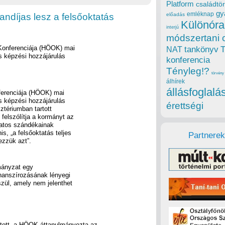
Platform
családtör
gy
emléknap
ndíjas lesz a felsőoktatás
előadás
Különóra
interjú
módszertani 
Konferenciája (HÖOK) mai
tankönyv
NAT
s képzési hozzájárulás
konferencia
Tényleg!?
törvény
álhírek
állásfoglalá
ferenciája (HÖOK) mai
s képzési hozzájárulás
érettségi
ztériumban tartott
felszólítja a kormányt az
latos szándékainak
, „a felsőoktatás teljes
Partnerek
ezzük azt”.
mányzat egy
inanszírozásának lényegi
szül, amely nem jelenthet
atott, a HÖOK áttanulmányozta az