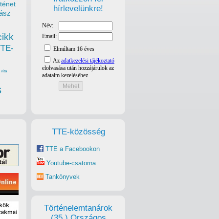
ténet
hírlevelünkre!
ász
cikk
TTE-
vita
s
TTE-közösség
TTE a Facebookon
Youtube-csatorna
Tankönyvek
Történelemtanárok
(35.) Országos