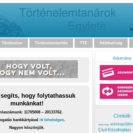
K
Történelem
Történelemtanítás
TTE
Átláthatóság
Adomány
 segíts, hogy folytathassuk
munkánkat!
laszámunk: 11705008 – 20133762.
Címkék
ogatás bankkártyával
itt lehetséges
.
aláírásgyűjtés
alapvizsga
Nagyon köszönjük.
Civil Közoktatási