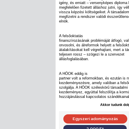
igény, és emiatt – versenyképes diploma
megfelelően fizetett álláshoz jutni, így v
vissza képzési költségeiket. A társadalom
megfizetni a rendszer valódi ésszerűtlensé
elnök.
A felsőoktatás
finanszírozásának problémáját átfogó, va
orvosolni, és álreformok helyett a felsőok
átalakításokat kell végrehajtani, mert a t
teljesen rossz – szögezi le a szervezet
állásfoglalásában.
A HÖOK eddig is
partner volt a reformokban, és ezután is n
kezdeményezésre, amely valóban a felső
szolgálja. A HÖOK széleskörű társadalmi
kezdeményez, egyúttal felszólítja a korm
hozzájárulással kapcsolatos szándékaina
Akkor tudunk dolg