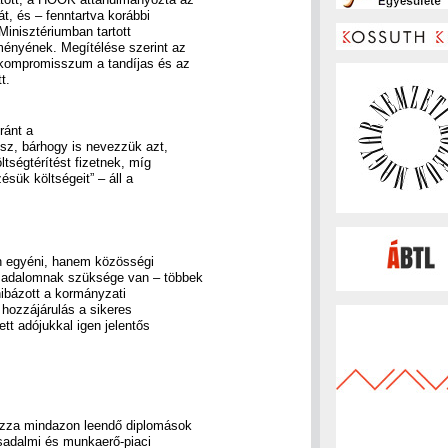
t, és – fenntartva korábbi
Minisztériumban tartott
ményének. Megítélése szerint az
 kompromisszum a tandíjas és az
t.
ránt a
lesz, bárhogy is nevezzük azt,
tségtérítést fizetnek, míg
ésük költségeit” – áll a
n egyéni, hanem közösségi
rsadalomnak szüksége van – többek
hibázott a kormányzati
hozzájárulás a sikeres
ett adójukkal igen jelentős
rozza mindazon leendő diplomások
sadalmi és munkaerő-piaci