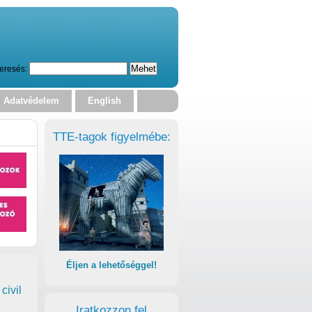
eresés:
Adatvédelem
English
TTE-tagok figyelmébe:
Éljen a lehetőséggel!
civil
Iratkozzon fel