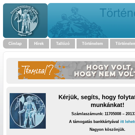
Címlap
Hírek
Tallózó
Történelem
Történele
Kérjük, segíts, hogy folyt
munkánkat!
Számlaszámunk: 11705008 – 2013
A támogatás bankkártyával
itt lehe
Nagyon köszönjük.