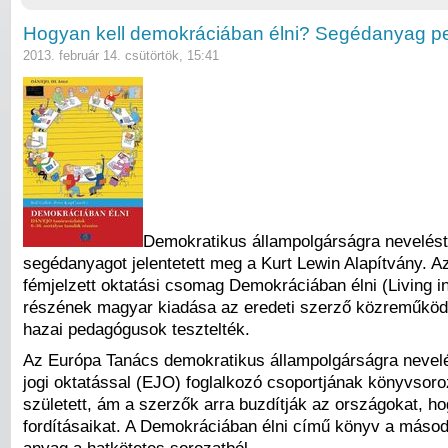
Hogyan kell demokráciában élni? Segédanyag 
2013. február 14. csütörtök, 15:41
Demokratikus állampolgárságra nevelés
segédanyagot jelentetett meg a Kurt Lewin Alapítvány. A
fémjelzett oktatási csomag Demokráciában élni (Living 
részének magyar kiadása az eredeti szerző közreműköd
hazai pedagógusok tesztelték.
Az Európa Tanács demokratikus állampolgárságra nevel
jogi oktatással (EJO) foglalkozó csoportjának könyvsoro
született, ám a szerzők arra buzdítják az országokat, ho
fordításaikat. A Demokráciában élni című könyv a másod