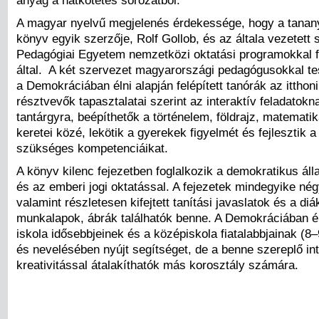
anyag a hatkötetes sorozatból.
A magyar nyelvű megjelenés érdekessége, hogy a tananya
könyv egyik szerzője, Rolf Gollob, és az általa vezetett 
Pedagógiai Egyetem nemzetközi oktatási programokkal 
által. A két szervezet magyarországi pedagógusokkal t
a Demokráciában élni alapján felépített tanórák az itthon
résztvevők tapasztalatai szerint az interaktív feladatok
tantárgyra, beépíthetők a történelem, földrajz, matemati
keretei közé, lekötik a gyerekek figyelmét és fejlesztik 
szükséges kompetenciáikat.
A könyv kilenc fejezetben foglalkozik a demokratikus ál
és az emberi jogi oktatással. A fejezetek mindegyike nég
valamint részletesen kifejtett tanítási javaslatok és a diák
munkalapok, ábrák találhatók benne. A Demokráciában él
iskola idősebbjeinek és a középiskola fiatalabbjainak (8
és nevelésében nyújt segítséget, de a benne szereplő in
kreativitással átalakíthatók más korosztály számára.