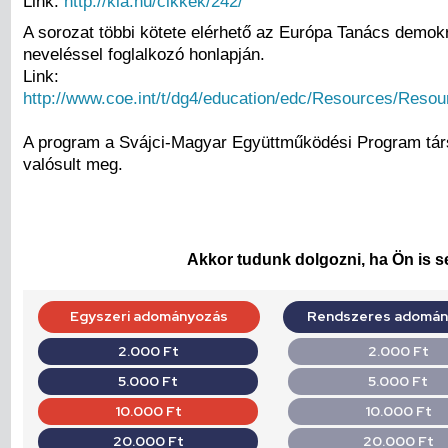
Link:
http://kla.hu/cikkek/242/
A sorozat többi kötete elérhető az Európa Tanács demok
neveléssel foglalkozó honlapján.
Link:
http://www.coe.int/t/dg4/education/edc/Resources/Reso
A program a Svájci-Magyar Együttműködési Program tár
valósult meg.
Akkor tudunk dolgozni, ha Ön is se