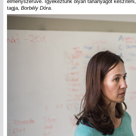
élményszerűvé. Igyekeztünk olyan tananyagot készíteni,
tagja,
Borbély Dóra.