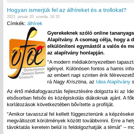
Hogyan ismerjük fel az álhíreket és a trollokat?
2021. január 20. szerda, 16:33
Címkék:
álhírek
Gyerekeknek szóló online tananyagsor
Alapítvány. A csomag célja, hogy a 
elkülöníteni egymástól a valós és 
az alapítvány honlapján.
“A modern médiakörnyezetben tapasztal
igényel. Különösen fontos a hamis inf
az embert napi szinten érik félrevezet
rá
Nagy Krisztina
, az
Idea Alapítvány
s
Az értő médiafogyasztás fejlesztésére dolgozta ki az I
elsősorban felsős és középiskolás diákoknak ajánl. A fő
korlátozások következtében bővítette a profilját.
“Amikor tavasszal fel kellett függesztenünk a képzéseket
megváltozott körülmények között továbbvinni. Erre a he
távoktatás keretein belül is feldolgozhatják a témát” – 