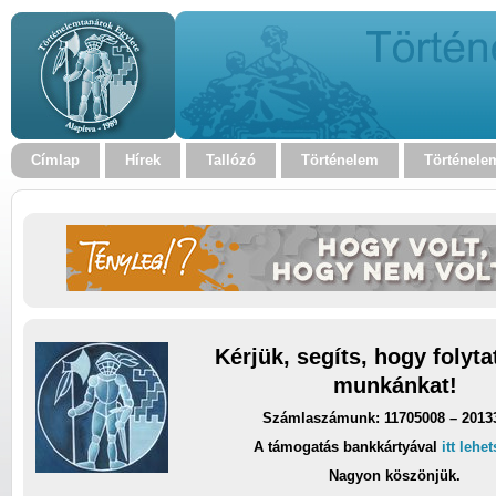
Címlap
Hírek
Tallózó
Történelem
Történele
Kérjük, segíts, hogy folyt
munkánkat!
Számlaszámunk: 11705008 – 2013
A támogatás bankkártyával
itt lehe
Nagyon köszönjük.