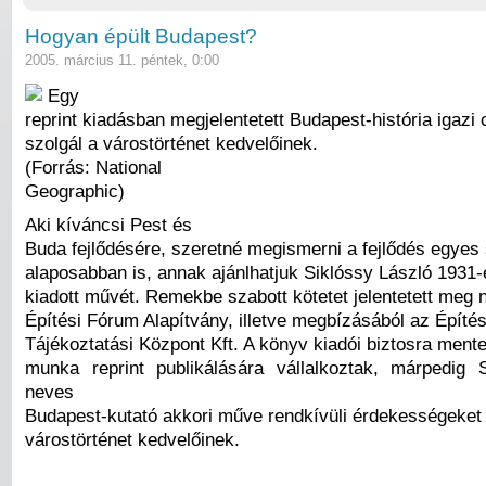
Hogyan épült Budapest?
2005. március 11. péntek, 0:00
Egy
reprint kiadásban megjelentetett Budapest-história igaz
szolgál a várostörténet kedvelőinek.
(Forrás: National
Geographic)
Aki kíváncsi Pest és
Buda fejlődésére, szeretné megismerni a fejlődés egyes s
alaposabban is, annak ajánlhatjuk Siklóssy László 1931-
kiadott művét. Remekbe szabott kötetet jelentetett meg
Építési Fórum Alapítvány, illetve megbízásából az Építé
Tájékoztatási Központ Kft. A könyv kiadói biztosra ment
munka reprint publikálására vállalkoztak, márpedig 
neves
Budapest-kutató akkori műve rendkívüli érdekességeket 
várostörténet kedvelőinek.