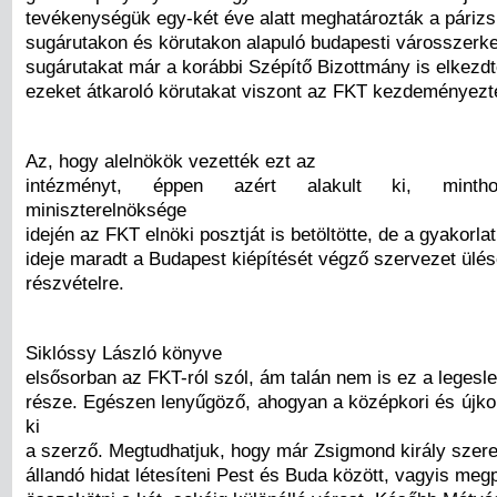
tevékenységük egy-két éve alatt meghatározták a párizs
sugárutakon és körutakon alapuló budapesti városszerke
sugárutakat már a korábbi Szépítő Bizottmány is elkezdte
ezeket átkaroló körutakat viszont az FKT kezdeményezt
Az, hogy alelnökök vezették ezt az
intézményt, éppen azért alakult ki, minth
miniszterelnöksége
idején az FKT elnöki posztját is betöltötte, de a gyakorl
ideje maradt a Budapest kiépítését végző szervezet ülés
részvételre.
Siklóssy László könyve
elsősorban az FKT-ról szól, ám talán nem is ez a leges
része. Egészen lenyűgöző, ahogyan a középkori és újkor
ki
a szerző. Megtudhatjuk, hogy már Zsigmond király szere
állandó hidat létesíteni Pest és Buda között, vagyis meg