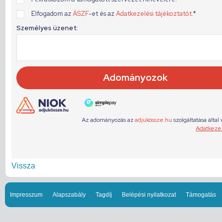
Vissza
Impresszum
Alapszabály
Tagdíj
Belépési nyilatkozat
Támogatás