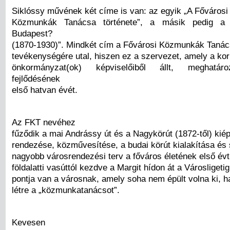
Siklóssy művének két címe is van: az egyik „A Fővárosi
Közmunkák Tanácsa története”, a másik pedig a 
Budapest?
(1870-1930)”. Mindkét cím a Fővárosi Közmunkák Taná
tevékenységére utal, hiszen ez a szervezet, amely a ko
önkormányzat(ok) képviselőiből állt, meghatár
fejlődésének
első hatvan évét.
Az FKT nevéhez
fűződik a mai Andrássy út és a Nagykörút (1872-től) kiép
rendezése, közművesítése, a budai körút kialakítása és
nagyobb városrendezési terv a főváros életének első évt
földalatti vasúttól kezdve a Margit hídon át a Városliget
pontja van a városnak, amely soha nem épült volna ki, 
létre a „közmunkatanácsot”.
Kevesen