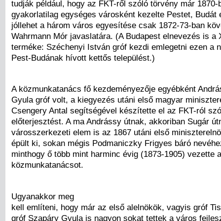
tudják például, hogy az FKT-ről szóló törvény már 1870-
gyakorlatilag egységes városként kezelte Pestet, Budát
jóllehet a három város egyesítése csak 1872-73-ban köv
Wahrmann Mór javaslatára. (A Budapest elnevezés is a 
terméke: Széchenyi István gróf kezdi emlegetni ezen a 
Pest-Budának hívott kettős települést.)
A közmunkatanács fő kezdeményezője egyébként Andrá
Gyula gróf volt, a kiegyezés utáni első magyar miniszter
Csengery Antal segítségével készítette el az FKT-ról szó
előterjesztést. A ma Andrássy útnak, akkoriban Sugár út
városszerkezeti elem is az 1867 utáni első miniszterelnö
épült ki, sokan mégis Podmaniczky Frigyes báró nevéhez 
minthogy ő több mint harminc évig (1873-1905) vezette a
közmunkatanácsot.
Ugyanakkor meg
kell említeni, hogy már az első alelnökök, vagyis gróf Ti
gróf Szapáry Gyula is nagyon sokat tettek a város fejles