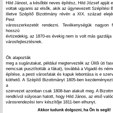
Hild Jánost, a későbbi neves építész, Hild József apját e
voltak ugyanis az elsők, akik az úgynevezett Szépítési B
illetve Szépítő Bizottmány révén a XIX. század elej
Pest
városszerkezetét rendezni. Tevékenységük nagyon f
hosszú
évtizedekig, az 1870-es évekig nem is volt más gazdája
városfejlesztésnek.
Ők alapozták
meg a sugárutakat, például megtervezték az Üllői úti faso
nemcsak pusztították a fákat), továbbá a Vigadó és ném
építése, a pesti városfalak és kapuk lebontása is e sze
köthető. A Szépítő Bizottmányt 1805-ben kezdeményezt
a
szervezet azonban csak 1808-ban alakult meg. A Bizott
rendkívül súlyosan hatott, hogy Hild János, az első valód
városrendezési terv készítője 1811-ben elhunyt.
Akkor tudunk dolgozni, ha Ön is segít!