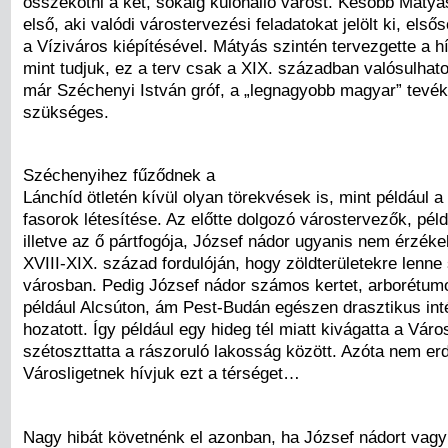
összekötni a két, sokáig különálló várost. Később Mátyás
első, aki valódi várostervezési feladatokat jelölt ki, els
a Víziváros kiépítésével. Mátyás szintén tervezgette a hí
mint tudjuk, ez a terv csak a XIX. században valósulhat
már Széchenyi István gróf, a „legnagyobb magyar” tevé
szükséges.
Széchenyihez fűződnek a
Lánchíd ötletén kívül olyan törekvések is, mint például a
fasorok létesítése. Az előtte dolgozó várostervezők, péld
illetve az ő pártfogója, József nádor ugyanis nem érzéke
XVIII-XIX. század fordulóján, hogy zöldterületekre lenn
városban. Pedig József nádor számos kertet, arborétumot
például Alcsúton, ám Pest-Budán egészen drasztikus in
hozatott. Így például egy hideg tél miatt kivágatta a Város
szétoszttatta a rászoruló lakosság között. Azóta nem e
Városligetnek hívjuk ezt a térséget…
Nagy hibát követnénk el azonban, ha József nádort vagy