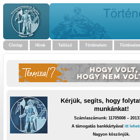
Címlap
Hírek
Tallózó
Történelem
Történele
Kérjük, segíts, hogy folyt
munkánkat!
Számlaszámunk: 11705008 – 2013
A támogatás bankkártyával
itt lehe
Nagyon köszönjük.