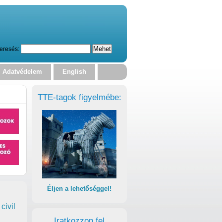
eresés:
Adatvédelem
English
TTE-tagok figyelmébe:
Éljen a lehetőséggel!
civil
Iratkozzon fel