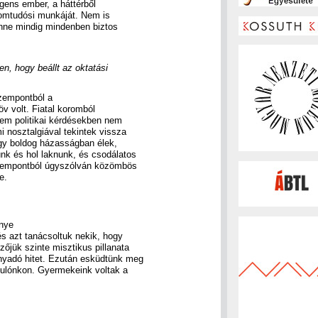
ligens ember, a háttérből
alomtudósi munkáját. Nem is
enne mindig mindenben biztos
en, hogy beállt az oktatási
szempontból a
öv volt. Fiatal koromból
sem politikai kérdésekben nem
 nosztalgiával tekintek vissza
ogy boldog házasságban élek,
nk és hol laknunk, és csodálatos
szempontból úgyszólván közömbös
e.
énye
és azt tanácsoltuk nekik, hogy
őjük szinte misztikus pillanata
nyadó hitet. Ezután esküdtünk meg
dulónkon. Gyermekeink voltak a