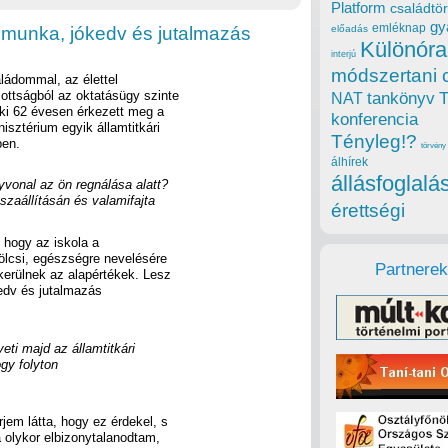
Platform
családtör
gy
emléknap
 munka, jókedv és jutalmazás
előadás
Különóra
interjú
módszertani 
ádommal, az élettel
zottságból az oktatásügy szinte
tankönyv
NAT
aki 62 évesen érkezett meg a
konferencia
sztérium egyik államtitkári
Tényleg!?
ben.
törvény
álhírek
állásfoglalá
yvonal az ön regnálása alatt?
szaállításán és valamifajta
érettségi
hogy az iskola a
kölcsi, egészségre nevelésére
Partnerek
 kerülnek az alapértékek. Lesz
kedv és jutalmazás
eti majd az államtitkári
gy folyton
rjem látta, hogy ez érdekel, s
 olykor elbizonytalanodtam,