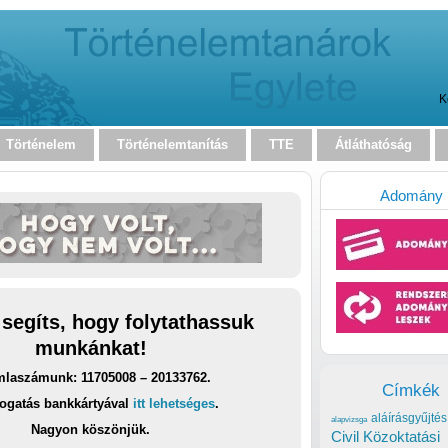
K
Történelem
Történelemtanítás
TTE
Átláthatóság
Adomány
 segíts, hogy folytathassuk
munkánkat!
laszámunk: 11705008 – 20133762.
Címkék
ogatás bankkártyával
itt lehetséges
.
aláírásgyűjtés
alapvizsga
Nagyon köszönjük.
Civil Közoktatási