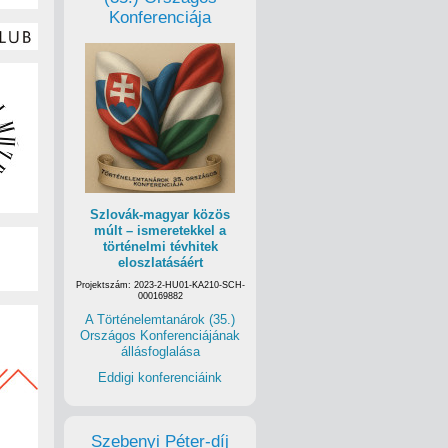
Konferenciája
Szlovák-magyar közös
múlt – ismeretekkel a
történelmi tévhitek
eloszlatásáért
Projektszám: 2023-2-HU01-KA210-SCH-
000169882
A Történelemtanárok (35.)
Országos Konferenciájának
állásfoglalása
Eddigi konferenciáink
Szebenyi Péter-díj