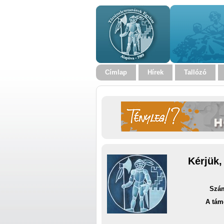
Címlap
Hírek
Tallózó
Kérjük,
Szám
A tám