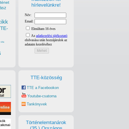
ténet
hírlevelünkre!
ász
cikk
TTE-
vita
s
TTE-közösség
TTE a Facebookon
Youtube-csatorna
Tankönyvek
Történelemtanárok
(35.) Országos