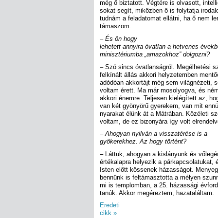
még ő biztatott. Végtére is olvasott, intel
sokat segít, miközben ő is folytatja irod
tudnám a feladatomat ellátni, ha ő nem l
támaszom.
– És ön hogy
lehetett annyira óvatlan a hetvenes évekb
minisztériumba „amazokhoz” dolgozni?
– Szó sincs óvatlanságról. Megélhetési 
felkínált állás akkori helyzetemben mentő
adódóan akkortájt még sem világnézeti, 
voltam érett. Ma már mosolyogva, és némi
akkori énemre. Teljesen kielégített az, h
van két gyönyörű gyerekem, van mit ennü
nyarakat élünk át a Mátrában. Közéleti 
voltam, de ez bizonyára így volt elrendelv
– Ahogyan nyilván a visszatérése is a
gyökerekhez. Az hogy történt?
– Láttuk, ahogyan a kislányunk és vőleg
értékalapra helyezik a párkapcsolatukat, 
Isten előtt kössenek házasságot. Menyegz
bennünk is feltámasztotta a mélyen szun
mi is templomban, a 25. házassági évfor
tanúk. Akkor megéreztem, hazataláltam.
Eredeti
cikk »