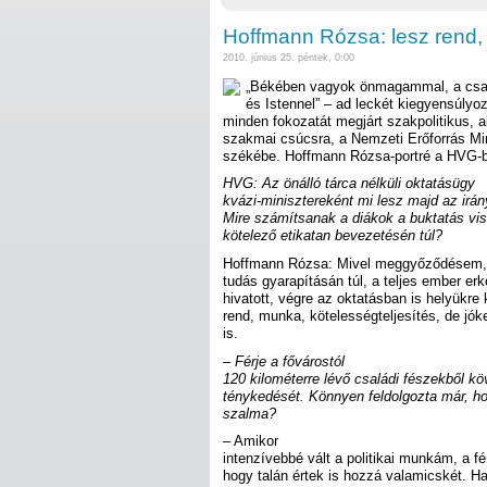
Hoffmann Rózsa: lesz rend,
2010. június 25. péntek, 0:00
„Békében vagyok önmagammal, a csal
és Istennel” – ad leckét kiegyensúlyo
minden fokozatát megjárt szakpolitikus, 
szakmai csúcsra, a Nemzeti Erőforrás Mini
székébe. Hoffmann Rózsa-portré a HVG-
HVG: Az önálló tárca nélküli oktatásügy
kvázi-minisztereként mi lesz majd az irán
Mire számítsanak a diákok a buktatás vis
kötelező etikatan bevezetésén túl?
Hoffmann Rózsa: Mivel meggyőződésem, 
tudás gyarapításán túl, a teljes ember er
hivatott, végre az oktatásban is helyükre
rend, munka, kötelességteljesítés, de jó
is.
– Férje a fővárostól
120 kilométerre lévő családi fészekből köv
ténykedését. Könnyen feldolgozta már, ho
szalma?
– Amikor
intenzívebbé vált a politikai munkám, a fé
hogy talán értek is hozzá valamicskét. Ha