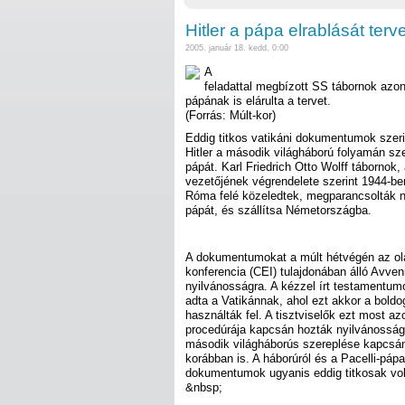
Hitler a pápa elrablását terv
2005. január 18. kedd, 0:00
A
feladattal megbízott SS tábornok azon
pápának is elárulta a tervet.
(Forrás: Múlt-kor)
Eddig titkos vatikáni dokumentumok szeri
Hitler a második világháború folyamán szer
pápát. Karl Friedrich Otto Wolff tábornok
vezetőjének végrendelete szerint 1944-b
Róma felé közeledtek, megparancsolták nek
pápát, és szállítsa Németországba.
A dokumentumokat a múlt hétvégén az ol
konferencia (CEI) tulajdonában álló Avve
nyilvánosságra. A kézzel írt testamentum
adta a Vatikánnak, ahol ezt akkor a boldo
használták fel. A tisztviselők ezt most a
procedúrája kapcsán hozták nyilvánosság
második világháborús szereplése kapcsán 
korábban is. A háborúról és a Pacelli-páp
dokumentumok ugyanis eddig titkosak vol
&nbsp;