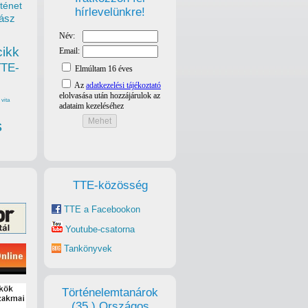
ténet
hírlevelünkre!
ász
cikk
TTE-
vita
s
TTE-közösség
TTE a Facebookon
Youtube-csatorna
Tankönyvek
Történelemtanárok
(35.) Országos