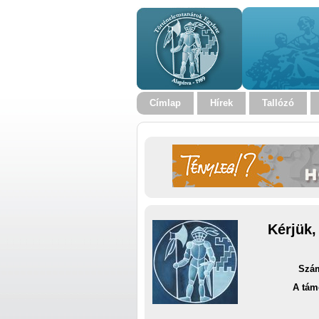
Címlap
Hírek
Tallózó
Kérjük,
Szám
A tám