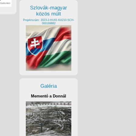
Szlovák-magyar
közös múlt
Projektszám: 2023-2-HU01-KA210-SCH-
000169882
Galéria
Mementó a Donnál