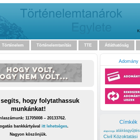
K
Történelem
Történelemtanítás
TTE
Átláthatóság
Adomány
 segíts, hogy folytathassuk
munkánkat!
laszámunk: 11705008 – 20133762.
Címkék
ogatás bankkártyával
itt lehetséges
.
aláírásgyűjtés
alapvizsga
Nagyon köszönjük.
Civil Közoktatási