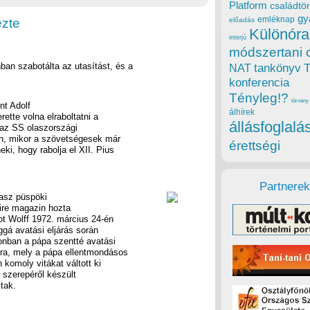
Platform
családtör
gy
emléknap
ezte
előadás
Különóra
interjú
módszertani 
ban szabotálta az utasítást, és a
tankönyv
NAT
konferencia
Tényleg!?
törvény
nt Adolf
álhírek
ette volna elraboltatni a
állásfoglalá
, az SS olaszországi
en, mikor a szövetségesek már
érettségi
i, hogy rabolja el XII. Pius
Partnerek
asz püspöki
nire magazin hozta
ot Wolff 1972. március 24-én
ggá avatási eljárás során
zonban a pápa szentté avatási
ra, mely a pápa ellentmondásos
komoly vitákat váltott ki
a szerepéről készült
tak.