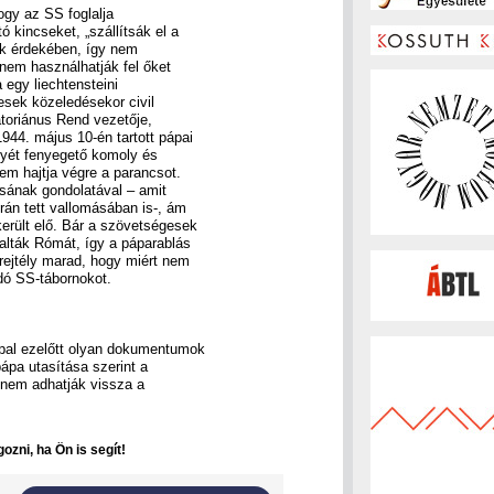
ogy az SS foglalja
ó kincseket, „szállítsák el a
guk érdekében, így nem
nem használhatják fel őket
a egy liechtensteini
esek közeledésekor civil
toriánus Rend vezetője,
1944. május 10-én tartott pápai
lyét fenyegető komoly és
em hajtja végre a parancsot.
lásának gondolatával – amit
rán tett vallomásában is-, ám
erült elő. Bár a szövetségesek
lalták Rómát, így a páparablás
ejtély marad, hogy miért nem
dó SS-tábornokot.
pal ezelőtt olyan dokumentumok
pápa utasítása szerint a
 nem adhatják vissza a
ozni, ha Ön is segít!