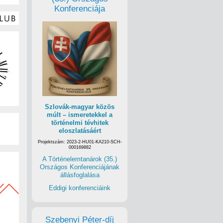
Konferenciája
Szlovák-magyar közös
múlt – ismeretekkel a
történelmi tévhitek
eloszlatásáért
Projektszám: 2023-2-HU01-KA210-SCH-
000169882
A Történelemtanárok (35.)
Országos Konferenciájának
állásfoglalása
Eddigi konferenciáink
Szebenyi Péter-díj