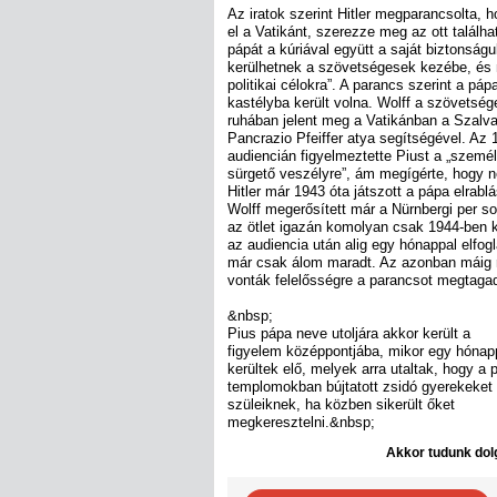
Az iratok szerint Hitler megparancsolta, h
el a Vatikánt, szerezze meg az ott találhat
pápát a kúriával együtt a saját biztonsá
kerülhetnek a szövetségesek kezébe, és 
politikai célokra”. A parancs szerint a páp
kastélyba került volna. Wolff a szövetség
ruhában jelent meg a Vatikánban a Szalva
Pancrazio Pfeiffer atya segítségével. Az 
audiencián figyelmeztette Piust a „szemé
sürgető veszélyre”, ám megígérte, hogy n
Hitler már 1943 óta játszott a pápa elrab
Wolff megerősített már a Nürnbergi per so
az ötlet igazán komolyan csak 1944-ben k
az audiencia után alig egy hónappal elfog
már csak álom maradt. Az azonban máig r
vonták felelősségre a parancsot megtaga
&nbsp;
Pius pápa neve utoljára akkor került a
figyelem középpontjába, mikor egy hónap
kerültek elő, melyek arra utaltak, hogy a 
templomokban bújtatott zsidó gyerekeket
szüleiknek, ha közben sikerült őket
megkeresztelni.&nbsp;
Akkor tudunk dolg