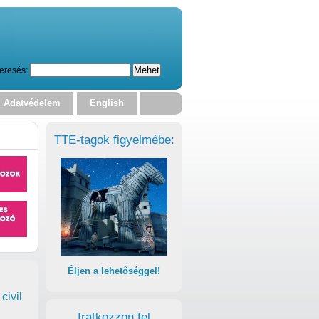
eresés:
Adatvédelem
English
TTE-tagok figyelmébe:
Éljen a lehetőséggel!
civil
Iratkozzon fel