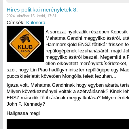
Híres politikai merényletek 8.
2024. október 15. kedd, 17:31
Címkék:
Különóra
A sorozat nyolcadik részében Kopcsik 
Mahatma Gandhi meggyilkolásáról, ut
Hammarskjöld ENSZ főtitkár frissen fel
repülőgépének lezuhanásáról, majd Jo
meggyilkolásáról beszél. Megemlíti a F
ellen elkövetett merényletkísérleteket, 
szól, hogy Lin Piao hadügyminiszter repülőgépe egy Mao 
puccskísérletét követően Mongólia felett lezuhan…
Igaza volt, Mahatma Gandhinak hogy egyben akarta tarta
Milyen következményei voltak a szétválásnak? Kinek leh
ENSZ második főtitkárának meggyilkolása? Milyen érdeke
John F. Kennedy?
Hallgassa meg!