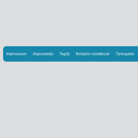
Impresszum
Alapszabály
Tagdíj
Belépési nyilatkozat
Támogatás