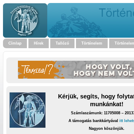
Címlap
Hírek
Tallózó
Történelem
Történele
Kérjük, segíts, hogy folyt
munkánkat!
Számlaszámunk: 11705008 – 2013
A támogatás bankkártyával
itt lehe
Nagyon köszönjük.