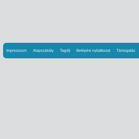
Impresszum
Alapszabály
Tagdíj
Belépési nyilatkozat
Támogatás