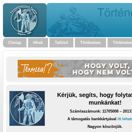
Címlap
Hírek
Tallózó
Történelem
Történele
Kérjük, segíts, hogy folyt
munkánkat!
Számlaszámunk: 11705008 – 2013
A támogatás bankkártyával
itt lehe
Nagyon köszönjük.