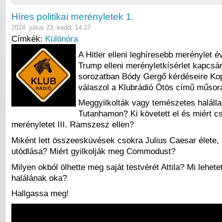
Híres politikai merényletek 1.
2024. július 23. kedd, 14:27
Címkék:
Különóra
A Hitler elleni leghíresebb merénylet é
Trump elleni merényletkísérlet kapcsán
sorozatban Bódy Gergő kérdéseire Kop
válaszol a Klubrádió Ötös című műsor
Meggyilkolták vagy temészetes halálla
Tutanhamon? Ki követett el és miért cs
merényletet III. Ramszesz ellen?
Miként lett összeesküvések csokra Julius Caesar élete, 
utódlása? Miért gyilkolják meg Commodust?
Milyen okból ölhette meg saját testvérét Attila? Mi lehetet
halálának oka?
Hallgassa meg!