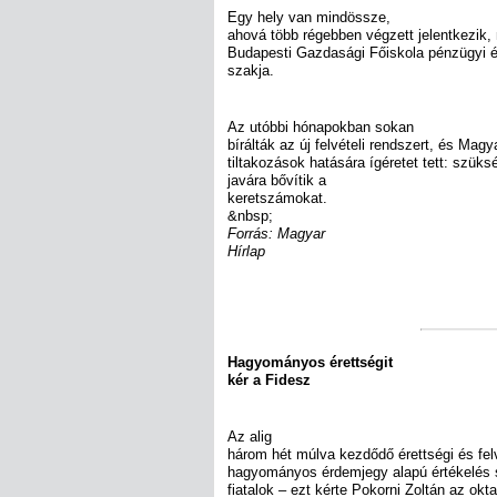
Egy hely van mindössze,
ahová több régebben végzett jelentkezik, 
Budapesti Gazdasági Főiskola pénzügyi 
szakja.
Az utóbbi hónapokban sokan
bírálták az új felvételi rendszert, és Magy
tiltakozások hatására ígéretet tett: szük
javára bővítik a
keretszámokat.
&nbsp;
Forrás: Magyar
Hírlap
Hagyományos érettségit
kér a Fidesz
Az alig
három hét múlva kezdődő érettségi és fel
hagyományos érdemjegy alapú értékelés 
fiatalok – ezt kérte Pokorni Zoltán az okta