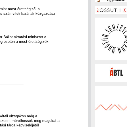
mint most érettségiző: a
és számviteli karának közgazdász
ar Bálint oktatási miniszter a
ség esetén a most érettségizők
vételi vizsgákon még a
szerint mérethessék meg magukat a
tási tárca képviselőjétől