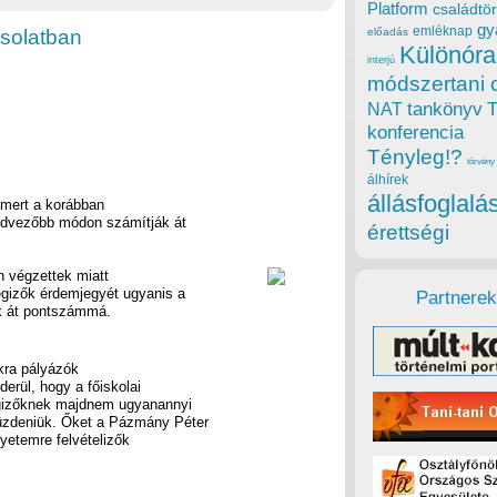
Platform
családtör
gy
emléknap
csolatban
előadás
Különóra
interjú
módszertani 
tankönyv
NAT
konferencia
Tényleg!?
törvény
álhírek
állásfoglalá
 mert a korábban
edvezőbb módon számítják át
érettségi
n végzettek miatt
égizők érdemjegyét ugyanis a
Partnerek
k át pontszámmá.
kra pályázók
derül, hogy a főiskolai
égizőknek majdnem ugyanannyi
küzdeniük. Őket a Pázmány Péter
etemre felvételizők