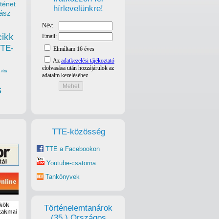
ténet
hírlevelünkre!
ász
cikk
TTE-
vita
s
TTE-közösség
TTE a Facebookon
Youtube-csatorna
Tankönyvek
Történelemtanárok
(35.) Országos