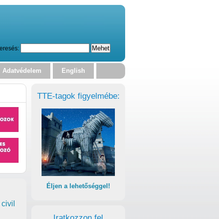
eresés:
Adatvédelem
English
TTE-tagok figyelmébe:
Éljen a lehetőséggel!
civil
Iratkozzon fel