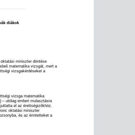
ovák diákok
 oktatási miniszter döntése
sbeli matematika vizsgát, mert a
ettségi vizsgakérdéseket a
ettségi vizsga matematika
Ú) – utólag emberi mulasztásra
uttatta el az érettségizőkhöz.
ronc oktatási miniszter
ozsonyba, és az érintetteket a