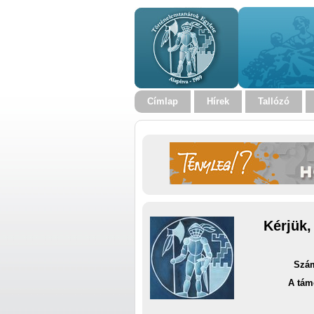
Címlap
Hírek
Tallózó
Kérjük,
Szám
A tám