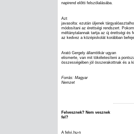
napirend előtti felszólalásába.
Azt
javasolta: ezután üljenek tárgyalóasztalhoz
módosítani az érettségi rendszert. Pokorn
méltánytalannak tartja az új érettségi és 
az kedvez a középiskolát korábban befejez
Arató Gergely államtitkár ugyan
elismerte, van mit tökéletesíteni a ponts
összességében jól összerakottnak és a ki
Forrás: Magyar
Nemzet
Felvesznek? Nem vesznek
fel?
A felvi.hu-n