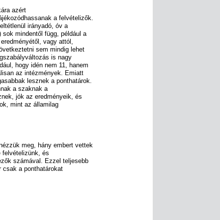
kára azért
ájékozódhassanak a felvételizők.
ltétlenül irányadó, óv a
) sok mindentől függ, például a
 eredményétől, vagy attól,
következtetni sem mindig lehet
ogszabályváltozás is nagy
éldául, hogy idén nem 11, hanem
lisan az intézmények. Emiatt
gasabbak lesznek a ponthatárok.
nnak a szaknak a
eznek, jók az eredményeik, és
ok, mint az államilag
b nézzük meg, hány embert vettek
 felvételizünk, és
ezők számával. Ezzel teljesebb
r csak a ponthatárokat