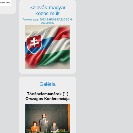
Szlovák-magyar
közös múlt
Projektszám: 2023-2-HU01-KA210-SCH-
000169882
Galéria
Történelemtanárok (1.)
Országos Konferenciája