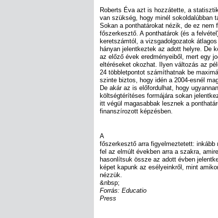
Roberts Éva azt is hozzátette, a statiszti
van szükség, hogy minél sokoldalúbban t
Sokan a ponthatárokat nézik, de ez nem fe
főszerkesztő. A ponthatárok (és a felvétel
keretszámtól, a vizsgadolgozatok átlagos
hányan jelentkeztek az adott helyre. De 
az előző évek eredményeiből, mert egy j
eltéréseket okozhat. Ilyen változás az p
24 többletpontot számíthatnak be maximá
szinte biztos, hogy idén a 2004-esnél ma
De akár az is előfordulhat, hogy ugyanna
költségtérítéses formájára sokan jelentk
itt végül magasabbak lesznek a ponthatár
finanszírozott képzésben.
A
főszerkesztő arra figyelmeztetett: inkáb
fel az elmúlt években arra a szakra, amire
hasonlítsuk össze az adott évben jelentk
képet kapunk az esélyeinkről, mint amiko
nézzük.
&nbsp;
Forrás: Educatio
Press