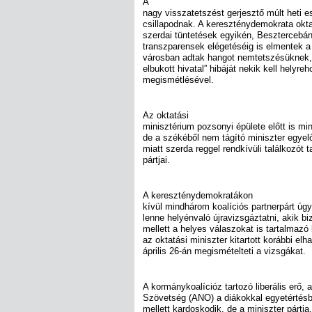
A
nagy visszatetszést gerjesztő múlt het
csillapodnak. A kereszténydemokrata oktat
szerdai tüntetések egyikén, Besztercebán
transzparensek elégetéséig is elmentek a
városban adtak hangot nemtetszésüknek, 
elbukott hivatal” hibáját nekik kell helyr
megismétlésével.
Az oktatási
minisztérium pozsonyi épülete előtt is min
de a székéből nem tágító miniszter egyel
miatt szerda reggel rendkívüli találkozót 
pártjai.
A kereszténydemokratákon
kívül mindhárom koalíciós partnerpárt úg
lenne helyénvaló újravizsgáztatni, akik b
mellett a helyes válaszokat is tartalmazó
az oktatási miniszter kitartott korábbi elh
április 26-án megismételteti a vizsgákat.
A kormánykoalícióz tartozó liberális erő, a
Szövetség (ANO) a diákokkal egyetértésb
mellett kardoskodik, de a miniszter pártj