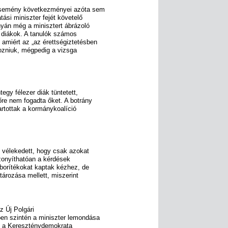
i esemény következményei azóta sem
ási miniszter fejét követelő
yán még a minisztert ábrázoló
 diákok. A tanulók számos
amiért az „az érettségiztetésben
ehozniuk, mégpedig a vizsga
tegy félezer diák tüntetett,
őre nem fogadta őket. A botrány
tartottak a kormánykoalíció
y vélekedett, hogy csak azokat
izonyíthatóan a kérdések
 borítékokat kaptak kézhez, de
atározása mellett, miszerint
z Új Polgári
en szintén a miniszter lemondása
a, a Kereszténydemokrata