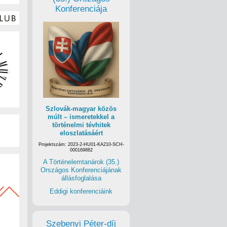
Konferenciája
Szlovák-magyar közös
múlt – ismeretekkel a
történelmi tévhitek
eloszlatásáért
Projektszám: 2023-2-HU01-KA210-SCH-
000169882
A Történelemtanárok (35.)
Országos Konferenciájának
állásfoglalása
Eddigi konferenciáink
Szebenyi Péter-díj