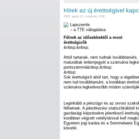
Hírek az új érettségivel kap
2005. április 21. csütörtök, 0:00
Lapszemle
– a TTE válogatása.
Félnek az idősebbektől a most
érettségizők
&nbsp;&nbsp;
Attól tartanak, nem tudnak továbbtanulni,
maturáltak érdemjegyét a számukra legk
pontszámmá&nbsp;&nbsp;
&nbsp;
Sok érettségiző attól tart, hogy a régebbe
nem tud továbbtanulni, a korábban éretts
számukra legkedvezőbb módon számítjá
Leginkább a pénzügyi és az orvosi szako
félhetnek. A jelentkezési statisztikákból ki
gazdasági képzésekre jelentkező éretts
korábban végzett vetélytárssal kell meg
Egyetem jogi karára és a Semmelweis Egy
követik.