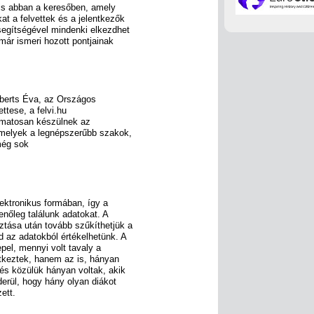
a is abban a keresőben, amely
at a felvettek és a jelentkezők
segítségével mindenki elkezdhet
már ismeri hozott pontjainak
berts Éva, az Országos
ttese, a felvi.hu
yamatosan készülnek az
 melyek a legnépszerűbb szakok,
még sok
lektronikus formában, így a
enőleg találunk adatokat. A
ztása után tovább szűkíthetjük a
d az adatokból értékelhetünk. A
el, mennyi volt tavaly a
tkeztek, hanem az is, hányan
 és közülük hányan voltak, akik
derül, hogy hány olyan diákot
zett.