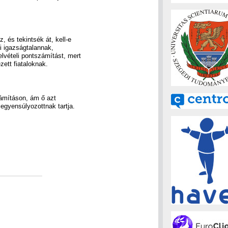
, és tekintsék át, kell-e
i igazságtalannak,
felvételi pontszámítást, mert
ett fiataloknak.
zámításon, ám ő azt
egyensúlyozottnak tartja.