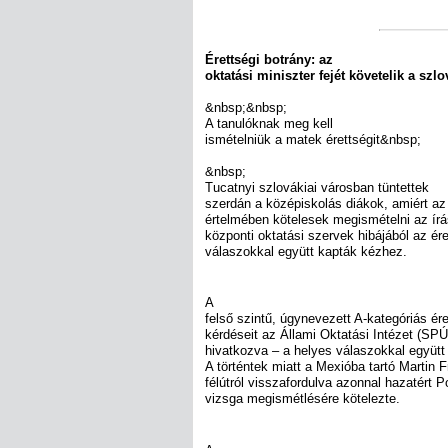
Érettségi botrány: az
oktatási miniszter fejét követelik a szl
&nbsp;&nbsp;
A tanulóknak meg kell
ismételniük a matek érettségit&nbsp;
&nbsp;
Tucatnyi szlovákiai városban tüntettek
szerdán a középiskolás diákok, amiért az
értelmében kötelesek megismételni az írá
központi oktatási szervek hibájából az ér
válaszokkal együtt kapták kézhez.
A
felső szintű, úgynevezett A-kategóriás ér
kérdéseit az Állami Oktatási Intézet (SP
hivatkozva – a helyes válaszokkal együtt j
A történtek miatt a Mexióba tartó Martin F
félútról visszafordulva azonnal hazatért P
vizsga megismétlésére kötelezte.