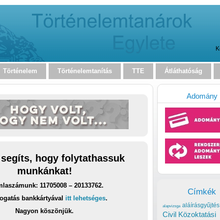
K
Történelem
Történelemtanítás
TTE
Átláthatóság
Adomány
 segíts, hogy folytathassuk
munkánkat!
laszámunk: 11705008 – 20133762.
Címkék
ogatás bankkártyával
itt lehetséges
.
aláírásgyűjtés
alapvizsga
Nagyon köszönjük.
Civil Közoktatási