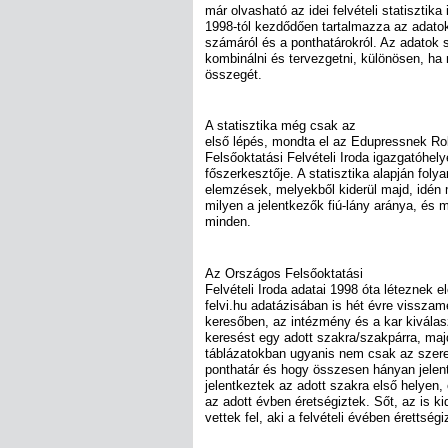
már olvasható az idei felvételi statisztik
1998-tól kezdődően tartalmazza az adatok
számáról és a ponthatárokról. Az adatok 
kombinálni és tervezgetni, különösen, ha 
összegét.
A statisztika még csak az
első lépés, mondta el az Edupressnek Ro
Felsőoktatási Felvételi Iroda igazgatóhelye
főszerkesztője. A statisztika alapján fol
elemzések, melyekből kiderül majd, idén
milyen a jelentkezők fiú-lány aránya, és 
minden.
Az Országos Felsőoktatási
Felvételi Iroda adatai 1998 óta léteznek e
felvi.hu adatázisában is hét évre visszam
keresőben, az intézmény és a kar kiválas
keresést egy adott szakra/szakpárra, maj
táblázatokban ugyanis nem csak az szerep
ponthatár és hogy összesen hányan jelen
jelentkeztek az adott szakra első helyen,
az adott évben éretségiztek. Sőt, az is ki
vettek fel, aki a felvételi évében érettségi