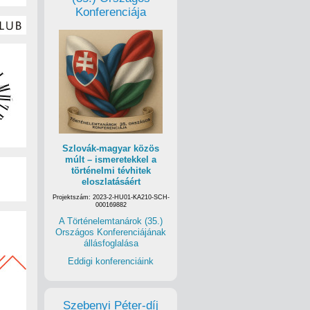
Konferenciája
Szlovák-magyar közös
múlt – ismeretekkel a
történelmi tévhitek
eloszlatásáért
Projektszám: 2023-2-HU01-KA210-SCH-
000169882
A Történelemtanárok (35.)
Országos Konferenciájának
állásfoglalása
Eddigi konferenciáink
Szebenyi Péter-díj