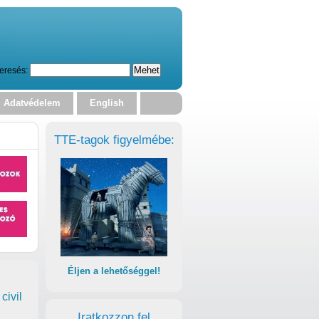
eresés:
Adatvédelem
English
TTE-tagok figyelmébe:
Éljen a lehetőséggel!
civil
Iratkozzon fel