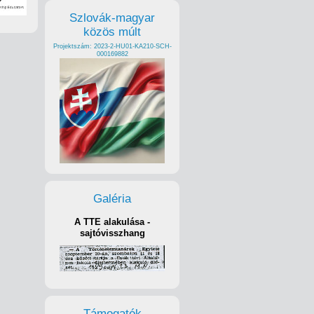
Szlovák-magyar
közös múlt
Projektszám: 2023-2-HU01-KA210-SCH-
000169882
Galéria
A TTE alakulása -
sajtóvisszhang
Támogatók