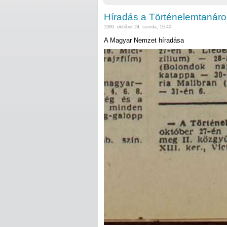
Híradás a Történelemtanárok
1990. október 24. szerda, 19:40
A Magyar Nemzet híradása