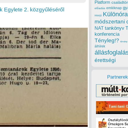
Platform
családtör
gy
emléknap
 Egylete 2. közgyűléséről
előadás
Különóra
interjú
módszertani 
tankönyv
NAT
konferencia
Tényleg!?
törvény
álhírek
állásfoglalá
érettségi
Partnerek