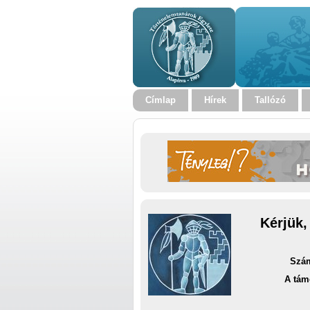
Címlap
Hírek
Tallózó
Kérjük,
Szám
A tám