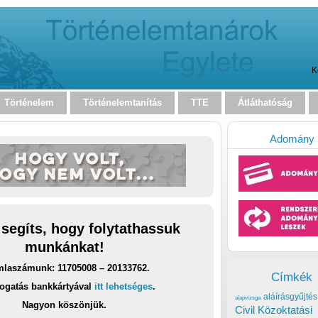
K
Történelem
Történelemtanítás
TTE
Átláthatóság
Adomány
 segíts, hogy folytathassuk
munkánkat!
laszámunk: 11705008 – 20133762.
Címkék
ogatás bankkártyával
itt lehetséges
.
aláírásgyűjtés
alapvizsga
Nagyon köszönjük.
Civil Közoktatási