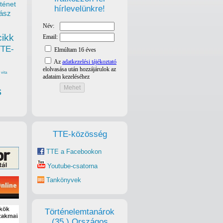
ténet
hírlevelünkre!
ász
cikk
TTE-
vita
s
TTE-közösség
TTE a Facebookon
Youtube-csatorna
Tankönyvek
Történelemtanárok
(35.) Országos