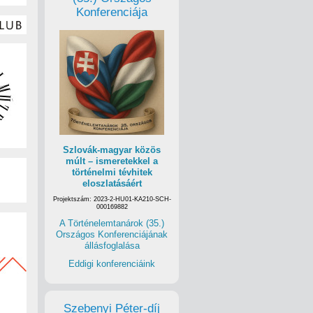
Konferenciája
Szlovák-magyar közös
múlt – ismeretekkel a
történelmi tévhitek
eloszlatásáért
Projektszám: 2023-2-HU01-KA210-SCH-
000169882
A Történelemtanárok (35.)
Országos Konferenciájának
állásfoglalása
Eddigi konferenciáink
Szebenyi Péter-díj