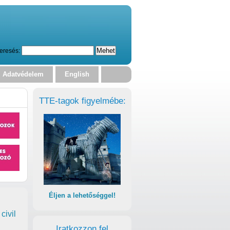
eresés:
Adatvédelem
English
TTE-tagok figyelmébe:
Éljen a lehetőséggel!
civil
Iratkozzon fel