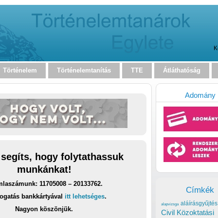
K
Történelem
Történelemtanítás
TTE
Átláthatóság
Adomány
 segíts, hogy folytathassuk
munkánkat!
laszámunk: 11705008 – 20133762.
Címkék
ogatás bankkártyával
itt lehetséges
.
aláírásgyűjtés
alapvizsga
Nagyon köszönjük.
Civil Közoktatási