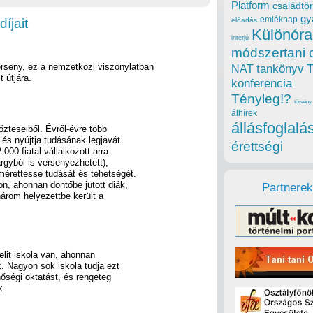
Platform
családtör
gy
emléknap
íjait
előadás
Különóra
interjú
módszertani 
rseny, ez a nemzetközi viszonylatban
tankönyv
NAT
 útjára.
konferencia
Tényleg!?
törvény
álhírek
állásfoglalá
őzteseiből. Évről-évre több
 és nyújtja tudásának legjavát.
érettségi
00 fiatal vállalkozott arra
rgyból is versenyezhetett),
mérettesse tudását és tehetségét.
n, ahonnan döntőbe jutott diák,
Partnerek
árom helyezettbe került a
it iskola van, ahonnan
. Nagyon sok iskola tudja ezt
őségi oktatást, és rengeteg
k