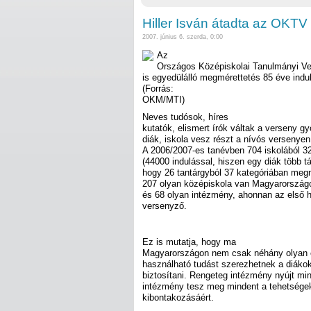
Hiller Isván átadta az OKTV d
2007. június 6. szerda, 0:00
Az
Országos Középiskolai Tanulmányi Ve
is egyedülálló megmérettetés 85 éve indult
(Forrás:
OKM/MTI)
Neves tudósok, híres
kutatók, elismert írók váltak a verseny gy
diák, iskola vesz részt a nívós versenyen
A 2006/2007-es tanévben 704 iskolából 32.0
(44000 indulással, hiszen egy diák több tá
hogy 26 tantárgyból 37 kategóriában meg
207 olyan középiskola van Magyarországo
és 68 olyan intézmény, ahonnan az első h
versenyző.
Ez is mutatja, hogy ma
Magyarországon nem csak néhány olyan el
használható tudást szerezhetnek a diákok
biztosítani. Rengeteg intézmény nyújt min
intézmény tesz meg mindent a tehetsége
kibontakozásáért.