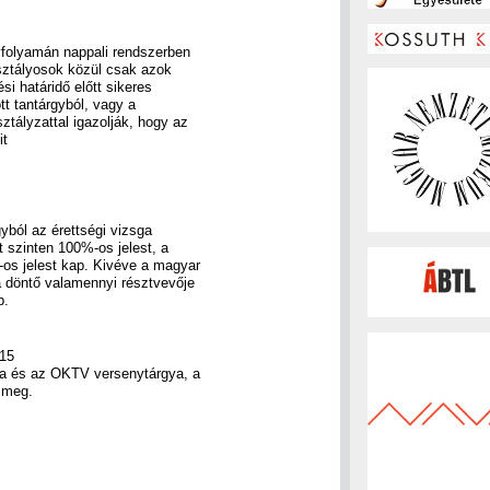
vfolyamán nappali rendszerben
 osztályosok közül csak azok
si határidő előtt sikeres
tt tantárgyból, vagy a
ztályzattal igazolják, hogy az
it
yból az érettségi vizsga
lt szinten 100%-os jelest, a
os jelest kap. Kivéve a magyar
 a döntő valamennyi résztvevője
p.
 15
gya és az OKTV versenytárgya, a
 meg.