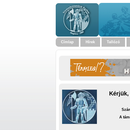
Címlap
Hírek
Tallózó
Kérjük,
Szám
A tám