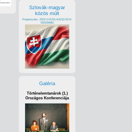
Szlovák-magyar
közös múlt
Projektszám: 2023-2-HU01-KA210-SCH-
000169882
Galéria
Történelemtanárok (1.)
Országos Konferenciája