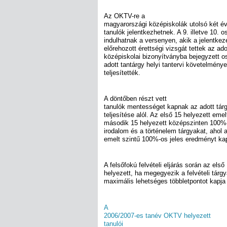
Az OKTV-re a
magyarországi középiskolák utolsó két é
tanulók jelentkezhetnek. A 9. illetve 10.
indulhatnak a versenyen, akik a jelentkezé
előrehozott érettségi vizsgát tettek az ado
középiskolai bizonyítványba bejegyzett os
adott tantárgy helyi tantervi követelménye
teljesítették.
A döntőben részt vett
tanulók mentességet kapnak az adott tárg
teljesítése alól. Az első 15 helyezett eme
második 15 helyezett középszinten 100%-
irodalom és a történelem tárgyakat, ahol
emelt szintű 100%-os jeles eredményt ka
A felsőfokú felvételi eljárás során az első
helyezett, ha megegyezik a felvételi tár
maximális lehetséges többletpontot kapja
A
2006/2007-es tanév OKTV helyezett
tanulói