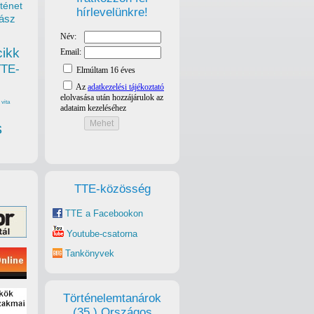
ténet
hírlevelünkre!
ász
cikk
TTE-
vita
s
TTE-közösség
TTE a Facebookon
Youtube-csatorna
Tankönyvek
Történelemtanárok
(35.) Országos