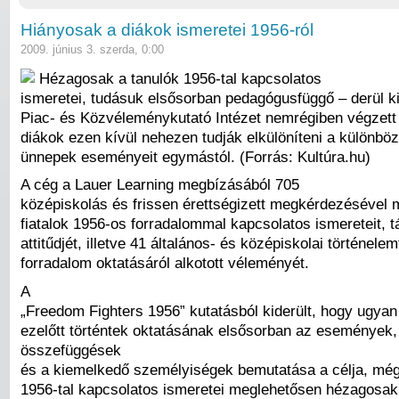
Hiányosak a diákok ismeretei 1956-ról
2009. június 3. szerda, 0:00
Hézagosak a tanulók 1956-tal kapcsolatos
ismeretei, tudásuk elsősorban pedagógusfüggő – derül k
Piac- és Közvéleménykutató Intézet nemrégiben végzett 
diákok ezen kívül nehezen tudják elkülöníteni a különbö
ünnepek eseményeit egymástól. (Forrás: Kultúra.hu)
A cég a Lauer Learning megbízásából 705
középiskolás és frissen érettségizett megkérdezésével m
fiatalok 1956-os forradalommal kapcsolatos ismereteit, t
attitűdjét, illetve 41 általános- és középiskolai történele
forradalom oktatásáról alkotott véleményét.
A
„Freedom Fighters 1956” kutatásból kiderült, hogy ugyan
ezelőtt történtek oktatásának elsősorban az események,
összefüggések
és a kiemelkedő személyiségek bemutatása a célja, még
1956-tal kapcsolatos ismeretei meglehetősen hézagosak