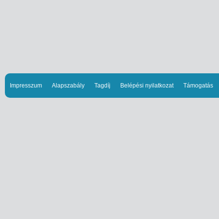
Impresszum
Alapszabály
Tagdíj
Belépési nyilatkozat
Támogatás