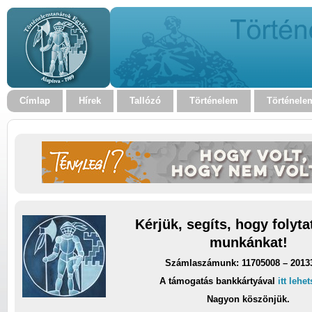
Címlap
Hírek
Tallózó
Történelem
Történele
Kérjük, segíts, hogy folyt
munkánkat!
Számlaszámunk: 11705008 – 2013
A támogatás bankkártyával
itt lehe
Nagyon köszönjük.