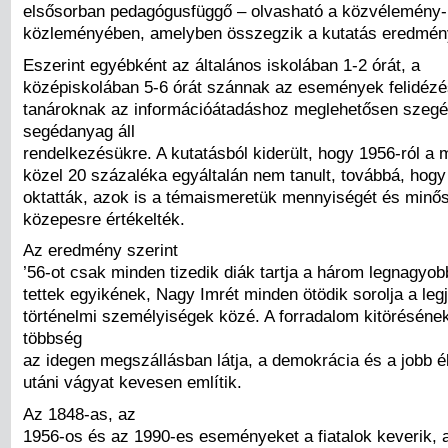
elsősorban pedagógusfüggő – olvasható a közvélemény-
közleményében, amelyben összegzik a kutatás eredmény
Eszerint egyébként az általános iskolában 1-2 órát, a
középiskolában 5-6 órát szánnak az események felidézé
tanároknak az információátadáshoz meglehetősen szeg
segédanyag áll
rendelkezésükre. A kutatásból kiderült, hogy 1956-ról a
közel 20 százaléka egyáltalán nem tanult, továbbá, hogy
oktatták, azok is a témaismeretük mennyiségét és minő
közepesre értékelték.
Az eredmény szerint
’56-ot csak minden tizedik diák tartja a három legnagyo
tettek egyikének, Nagy Imrét minden ötödik sorolja a leg
történelmi személyiségek közé. A forradalom kitörésének
többség
az idegen megszállásban látja, a demokrácia és a jobb é
utáni vágyat kevesen említik.
Az 1848-as, az
1956-os és az 1990-es eseményeket a fiatalok keverik, 