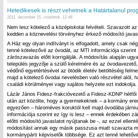
Hetedikesek is részt vehetnek a Határtalanul pr
2011. december 15. csütörtök, 12:48
Nem lesz kötelező a középiskolai felvételi. Szavazott a
kedden a köznevelési törvényhez érkező módosító javasl
A Ház egy olyan indítványt is elfogadott, amely csak nég
tenné kötelezővé az óvodát, az MTI információja szerint
zárószavazás előtt korrigálják. A módosítás alapján ugy
település jegyzője a szülő kérelmére és az óvodavezető,
védőnő egyetértésével az ötödik életév betöltéséig felme
majd a kötelező óvodai nevelésben való részvétel alól, 
családi körülményei vagy sajátos helyzete ezt indokolja.
Lázár János Fidesz-frakcióvezető a Fidesz-KDNP hétfői 
után azt közölte, hogy a gyermekeknek – a kormány ered
egyezően – hároméves koruktól kell majd óvodába járni
információja szerint ez így is lesz – ennek érdekében z
előtti módosító javaslatot nyújtanak be -, az ezzel ellent
módosítást annak egy másik passzusa miatt szavazta 
kormánypárti képviselők többsége. Ez azt tenné lehetőv