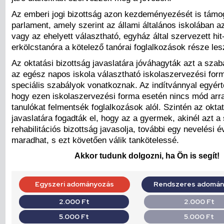
Az emberi jogi bizottság azon kezdeményezését is támo
parlament, amely szerint az állami általános iskolában a
vagy az ehelyett választható, egyház által szervezett hit
erkölcstanóra a kötelező tanórai foglalkozások része les
Az oktatási bizottság javaslatára jóváhagyták azt a szab
az egész napos iskola választható iskolaszervezési for
speciális szabályok vonatkoznak. Az indítvánnyal egyért
hogy ezen iskolaszervezési forma esetén nincs mód arr
tanulókat felmentsék foglalkozások alól. Szintén az oktat
javaslatára fogadták el, hogy az a gyermek, akinél azt a
rehabilitációs bizottság javasolja, további egy nevelési 
maradhat, s ezt követően válik tankötelessé.
Akkor tudunk dolgozni, ha Ön is segít!