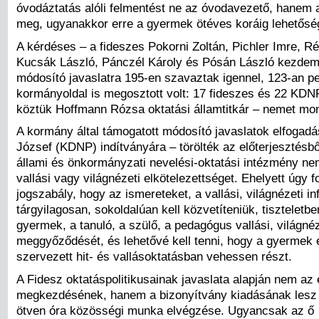
óvodáztatás alóli felmentést ne az óvodavezető, hanem 
meg, ugyanakkor erre a gyermek ötéves koráig lehetősé
A kérdéses – a fideszes Pokorni Zoltán, Pichler Imre, R
Kucsák László, Pánczél Károly és Pósán László kezde
módosító javaslatra 195-en szavaztak igennel, 123-an p
kormányoldal is megosztott volt: 17 fideszes és 22 KDNP
köztük Hoffmann Rózsa oktatási államtitkár – nemet mon
A kormány által támogatott módosító javaslatok elfogadá
József (KDNP) indítványára – törölték az előterjesztésbő
állami és önkormányzati nevelési-oktatási intézmény nem
vallási vagy világnézeti elkötelezettséget. Ehelyett úgy
jogszabály, hogy az ismereteket, a vallási, világnézeti i
tárgyilagosan, sokoldalúan kell közvetíteniük, tiszteletbe
gyermek, a tanuló, a szülő, a pedagógus vallási, világnéz
meggyőződését, és lehetővé kell tenni, hogy a gyermek 
szervezett hit- és vallásoktatásban vehessen részt.
A Fidesz oktatáspolitikusainak javaslata alapján nem az 
megkezdésének, hanem a bizonyítvány kiadásának lesz a
ötven óra közösségi munka elvégzése. Ugyancsak az ő