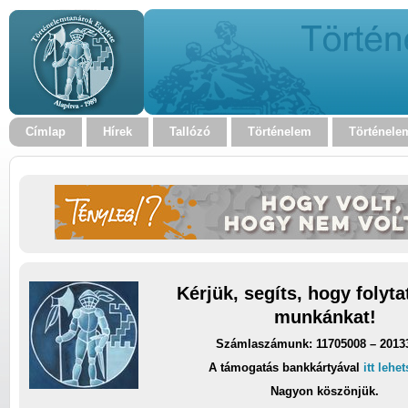
Címlap
Hírek
Tallózó
Történelem
Történele
Kérjük, segíts, hogy folyt
munkánkat!
Számlaszámunk: 11705008 – 2013
A támogatás bankkártyával
itt lehe
Nagyon köszönjük.