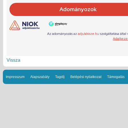
Vissza
Impresszum
Alapszabály
Tagdíj
Belépési nyilatkozat
Támogatás