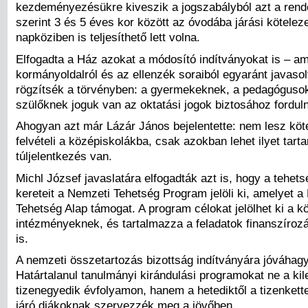
kezdeményezésükre kiveszik a jogszabályból azt a rend
szerint 3 és 5 éves kor között az óvodába járási kötelez
napköziben is teljesíthető lett volna.
Elfogadta a Ház azokat a módosító indítványokat is – a
kormányoldalról és az ellenzék soraiból egyaránt javasol
rögzítsék a törvényben: a gyermekeknek, a pedagóguso
szülőknek joguk van az oktatási jogok biztosához forduln
Ahogyan azt már Lázár János bejelentette: nem lesz köt
felvételi a középiskolákba, csak azokban lehet ilyet tart
túljelentkezés van.
Michl József javaslatára elfogadták azt is, hogy a tehe
kereteit a Nemzeti Tehetség Program jelöli ki, amelyet a
Tehetség Alap támogat. A program célokat jelölhet ki a k
intézményeknek, és tartalmazza a feladatok finanszíroz
is.
A nemzeti összetartozás bizottság indítványára jóváhagy
Határtalanul tanulmányi kirándulási programokat ne a kil
tizenegyedik évfolyamon, hanem a hetediktől a tizenkett
járó diákoknak szervezzék meg a jövőben.