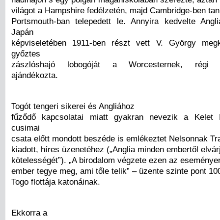
világot a Hampshire fedélzetén, majd Cambridge-ben tanu
Portsmouth-ban telepedett le. Annyira kedvelte Angl
Japán
képviseletében 1911-ben részt vett V. György meg
győztes
zászlóshajó lobogóját a Worcesternek, régi is
ajándékozta.
Togót tengeri sikerei és Angliához
fűződő kapcsolatai miatt gyakran nevezik a Kelet 
cusimai
csata előtt mondott beszéde is emlékeztet Nelsonnak Traf
kiadott, híres üzenetéhez („Anglia minden embertől elvár
kötelességét”). „A birodalom végzete ezen az eseménye
ember tegye meg, ami tőle telik” – üzente szinte pont 1
Togo flottája katonáinak.
Ekkorra a