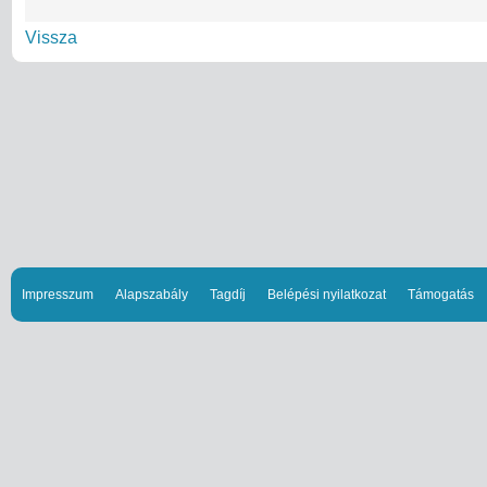
Vissza
Impresszum
Alapszabály
Tagdíj
Belépési nyilatkozat
Támogatás