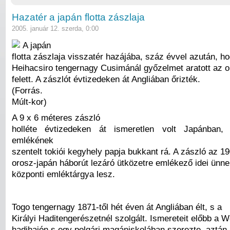
Hazatér a japán flotta zászlaja
2005. január 12. szerda, 0:00
A japán
flotta zászlaja visszatér hazájába, száz évvel azután, h
Heihacsiro tengernagy Cusimánál győzelmet aratott az 
felett. A zászlót évtizedeken át Angliában őrizték.
(Forrás.
Múlt-kor)
A 9 x 6 méteres zászló
holléte évtizedeken át ismeretlen volt Japánban
emlékének
szentelt tokiói kegyhely papja bukkant rá. A zászló az 1
orosz-japán háborút lezáró ütközetre emlékező idei ünn
központi emléktárgya lesz.
Togo tengernagy 1871-től hét éven át Angliában élt, s a
Királyi Haditengerészetnél szolgált. Ismereteit előbb a 
hadihajón s egy polgári magániskolában szerezte, aztán