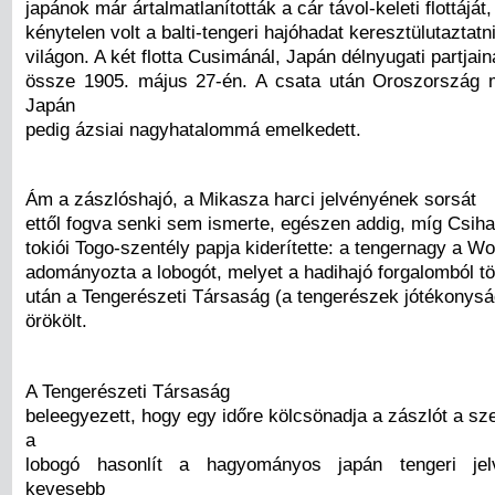
japánok már ártalmatlanították a cár távol-keleti flottáját,
kénytelen volt a balti-tengeri hajóhadat keresztülutaztatni
világon. A két flotta Cusimánál, Japán délnyugati partjain
össze 1905. május 27-én. A csata után Oroszország 
Japán
pedig ázsiai nagyhatalommá emelkedett.
Ám a zászlóshajó, a Mikasza harci jelvényének sorsát
ettől fogva senki sem ismerte, egészen addig, míg Csih
tokiói Togo-szentély papja kiderítette: a tengernagy a W
adományozta a lobogót, melyet a hadihajó forgalomból tö
után a Tengerészeti Társaság (a tengerészek jótékonysá
örökölt.
A Tengerészeti Társaság
beleegyezett, hogy egy időre kölcsönadja a zászlót a s
a
lobogó hasonlít a hagyományos japán tengeri jel
kevesebb