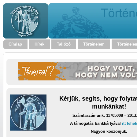
Címlap
Hírek
Tallózó
Történelem
Történele
Kérjük, segíts, hogy folyt
munkánkat!
Számlaszámunk: 11705008 – 2013
A támogatás bankkártyával
itt lehe
Nagyon köszönjük.