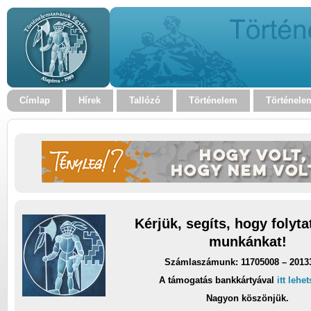
Címlap
Hírek
Tallózó
Történelem
Történele
Kérjük, segíts, hogy folyt
munkánkat!
Számlaszámunk: 11705008 – 2013
A támogatás bankkártyával
itt lehe
Nagyon köszönjük.