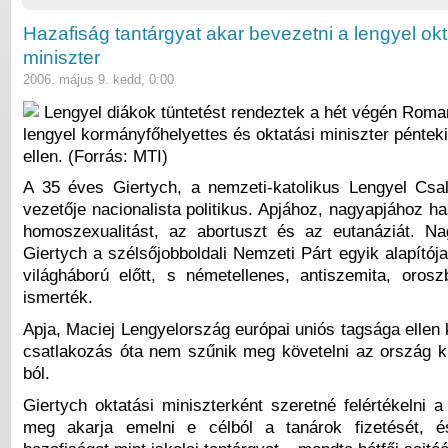
Hazafiság tantárgyat akar bevezetni a lengyel okt
miniszter
2006. május 9. kedd, 0:00
Lengyel diákok tüntetést rendeztek a hét végén Roma
lengyel kormányfőhelyettes és oktatási miniszter péntek
ellen. (Forrás: MTI)
A 35 éves Giertych, a nemzeti-katolikus Lengyel Csa
vezetője nacionalista politikus. Apjához, nagyapjához has
homoszexualitást, az abortuszt és az eutanáziát. Na
Giertych a szélsőjobboldali Nemzeti Párt egyik alapítój
világháború előtt, s németellenes, antiszemita, oroszb
ismerték.
Apja, Maciej Lengyelország európai uniós tagsága ellen
csatlakozás óta nem szűnik meg követelni az ország k
ból.
Giertych oktatási miniszterként szeretné felértékelni a 
meg akarja emelni e célból a tanárok fizetését, 