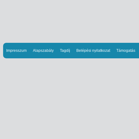
Impresszum
Alapszabály
Tagdíj
Belépési nyilatkozat
Támogatás