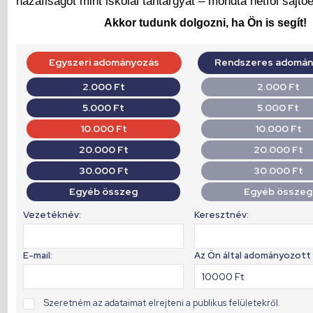
hazafiságot mint iskolai tantárgyat – mondta hétfői sajtó
Akkor tudunk dolgozni, ha Ön is segít!