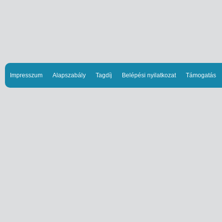
Impresszum
Alapszabály
Tagdíj
Belépési nyilatkozat
Támogatás