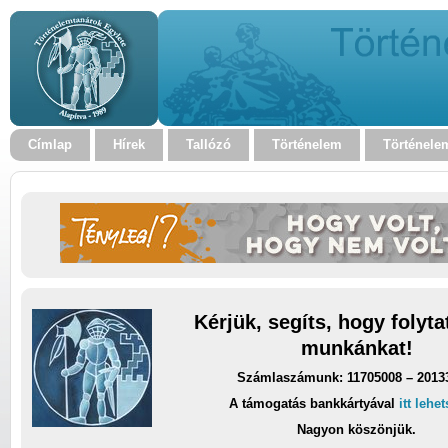
Címlap
Hírek
Tallózó
Történelem
Történele
Kérjük, segíts, hogy folyt
munkánkat!
Számlaszámunk: 11705008 – 2013
A támogatás bankkártyával
itt lehe
Nagyon köszönjük.