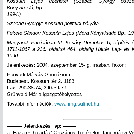
Kossuth Lajos üzenetei (Szabad György összeá
Könyvkiadó, Bp.,
1994.)
Szabad György: Kossuth politikai pályája
Fekete Sándor: Kossuth Lajos (Móra Könyvkiadó Bp., 19
Magyarok Európában III. Kosáry Domokos Újjáépítés 
1711-1867 a 236. oldaltól 464. oldalig Háttér Lap- és 
1990
Jelentkezés: 2004. szeptember 15-ig, írásban, faxon:
Hunyadi Mátyás Gimnázium
Budapest, Kossuth tér 2. 1183
Fax: 290-38-74, 290-59-79
Grünvald Mária igazgatóhelyettes
További információk:
www.hmg.sulinet.hu
——— Jelentkezési lap: ——–
a „Haza és haladás” Országos Történelmi Tanulmányi Ve