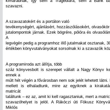
kimaradnak, így sem a Tragédiára, sem a Bánk bá
szavazni.
A szavazatokért és a portálon való
tevékenységért, ajánlásért, hozzászólásokért, olvasókör-
jutalompontok járnak. Ezek bögrére, pólóra és olvasólá
A
legvégén pedig a programhoz illő jutalmakat osztanak, 30
értékben könyvutalványokat sorsolnak ki a szavazók köz
A programiroda azt állítja, több
száz könyvesbolt is szerepet vállalt a Nagy Könyv 
ennek a
múlt hét végén a fővárosban nem sok jelét lehetett látni. 
mellett is elhaladtunk, mire az egyiknek a kiraka
matricát
találtunk – ez az, amit ki kell ragasztaniuk, mert a matri
szavazóhelyet is jelöl. A Rákóczi úti Fókusz Könyv
Miklós