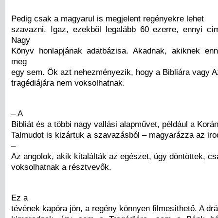
Pedig csak a magyarul is megjelent regényekre lehet
szavazni. Igaz, ezekből legalább 60 ezerre, ennyi cí
Nagy
Könyv honlapjának adatbázisa. Akadnak, akiknek enn
meg
egy sem. Ők azt nehezményezik, hogy a Bibliára vagy 
tragédiájára nem voksolhatnak.
– A
Bibliát és a többi nagy vallási alapművet, például a Korá
Talmudot is kizártuk a szavazásból – magyarázza az iro
–
Az angolok, akik kitalálták az egészet, úgy döntöttek, c
voksolhatnak a résztvevők.
Ez a
tévének kapóra jön, a regény könnyen filmesíthető. A dr