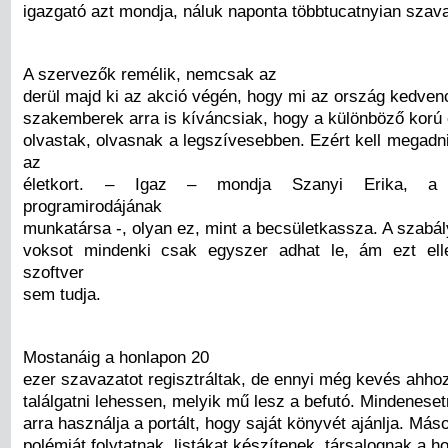
igazgató azt mondja, náluk naponta többtucatnyian szav
A szervezők remélik, nemcsak az
derül majd ki az akció végén, hogy mi az ország kedven
szakemberek arra is kíváncsiak, hogy a különböző korú
olvastak, olvasnak a legszívesebben. Ezért kell megadn
az
életkort. – Igaz – mondja Szanyi Erika, 
programirodájának
munkatársa -, olyan ez, mint a becsületkassza. A szabál
voksot mindenki csak egyszer adhat le, ám ezt ell
szoftver
sem tudja.
Mostanáig a honlapon 20
ezer szavazatot regisztráltak, de ennyi még kevés ahho
találgatni lehessen, melyik mű lesz a befutó. Mindeneset
arra használja a portált, hogy saját könyvét ajánlja. Más
polémiát folytatnak, listákat készítenek, társalognak a h