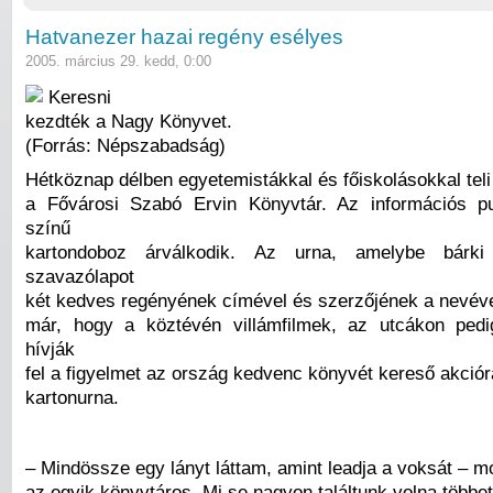
Hatvanezer hazai regény esélyes
2005. március 29. kedd, 0:00
Keresni
kezdték a Nagy Könyvet.
(Forrás: Népszabadság)
Hétköznap délben egyetemistákkal és főiskolásokkal teli
a Fővárosi Szabó Ervin Könyvtár. Az információs pu
színű
kartondoboz árválkodik. Az urna, amelybe bárki
szavazólapot
két kedves regényének címével és szerzőjének a nevéve
már, hogy a köztévén villámfilmek, az utcákon pedi
hívják
fel a figyelmet az ország kedvenc könyvét kereső akció
kartonurna.
– Mindössze egy lányt láttam, amint leadja a voksát – m
az egyik könyvtáros. Mi se nagyon találtunk volna többet,