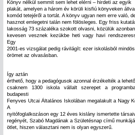
Könyv nélkül semmit sem lehet elérni – hirdeti az egyik
plakát, amelyen a három év körüli kisfiú könyveken állva
komód tetejéről a tortát. A könyv ugyan nem erre való, d
hasznot emlegetni talán nem fölösleges. Egy friss kutatá
lakosság 73 százaléka szokott olvasni, közülük azonba
kevesen vesznek kezükbe heti vagy havi rendszeress
Egy
2001-es vizsgálat pedig rávilágít: ezer iskolásból mindö
örömet az olvasásban.
Így aztán
érthető, hogy a pedagógusok azonnal érzékelték a lehető
csaknem 1300 iskola vállalt szerepet a programb
budapesti
Fenyves Utcai Általános Iskolában megalakult a Nagy K
A
nyitófoglalkozáson egy 12 éves kislány ismertette társa
regényét, Szabó Magdának a Születésnap című munkájár
ötlet, hiszen választani nem is olyan egyszerű.