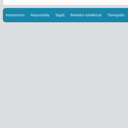
Impresszum
Alapszabály
Tagdíj
Belépési nyilatkozat
Támogatás