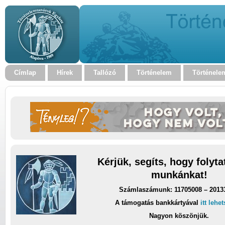
Címlap
Hírek
Tallózó
Történelem
Történele
Kérjük, segíts, hogy folyt
munkánkat!
Számlaszámunk: 11705008 – 2013
A támogatás bankkártyával
itt lehe
Nagyon köszönjük.