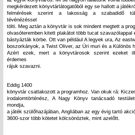
megkérdezett könyvtárlátogatóból egy se hallott a játékr
felmérések szerint a lakosság a szabadidő tú
tévénézéssel
tölti. Meg aztán a könyvtár is sok mindent megtett a pro
olvasóteremben kitett plakátot több tucat szavazólappal
bástyázták körbe. Ott van például A legyek ura, Az eastw
boszorkányok, a Twist Oliver, az Úri muri és a Különös 
Azért ezek, mert a könyvtárosok szerint ezeket ill
érdemes
rájuk szavazni.
Eddig 1400
könyvtár csatlakozott a programhoz. Van okuk rá: Kicze
irodalomtörténész, A Nagy Könyv tanácsadó testület
mondja,
a játék szülőhazájában, Angliában az egy évig tartó akci
3600-szor több kötetet kölcsönöztek, mint azelőtt.