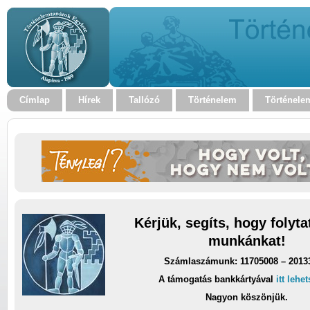
Címlap
Hírek
Tallózó
Történelem
Történele
Kérjük, segíts, hogy folyt
munkánkat!
Számlaszámunk: 11705008 – 2013
A támogatás bankkártyával
itt lehe
Nagyon köszönjük.