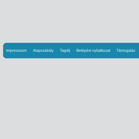
Impresszum
Alapszabály
Tagdíj
Belépési nyilatkozat
Támogatás