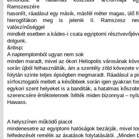
Ramszeszére
hasonlít, ráadásul egy másik, másfél méter magas, ülő fig
hieroglifákon meg is jelenik II. Ramszesz n
valószínűséggel
mindkét esetben a kádes-i csata egyiptomi résztvevőjév
dolgunk.
&nbsp;
A naptemplomból ugyan nem sok
minden maradt, mivel az ókori Heliopolis városának köve
során újból felhasználták, ám a szentély zöld kövezete 
folytán szinte teljes épségben megmaradt. Ráadásul a p
sírfosztogatói mellett a későbbiek során igen gyakran fo
egykori szent helyeket is a banditák, a hatalmas kőszob
szerencsére értéktelennek ítélték miden bizonnyal – nyil
Hawass.
A helyszínen működő piacot
mindenesetre az egyiptomi hatóságok bezárják, mivel tov
felfedezését remélik az ásatások folytatásától. „Minden 