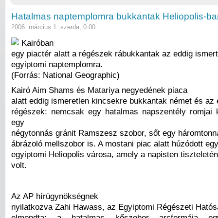
Hatalmas naptemplomra bukkantak Heliopolis-ba
2006. március 1. szerda, 0:00
Kairóban
egy piactér alatt a régészek rábukkantak az eddig ismer
egyiptomi naptemplomra.
(Forrás: National Geographic)
Kairó Aim Shams és Matariya negyedének piaca
alatt eddig ismeretlen kincsekre bukkantak német és az 
régészek: nemcsak egy hatalmas napszentély romjai k
egy
négytonnás gránit Ramszesz szobor, sőt egy háromtonnás,
ábrázoló mellszobor is. A mostani piac alatt húzódott eg
egyiptomi Heliopolis városa, amely a napisten tiszteleté
volt.
Az AP hírügynökségnek
nyilatkozva Zahi Hawass, az Egyiptomi Régészeti Hatós
elmondta: a hatalmas kőszobor arcformája egy