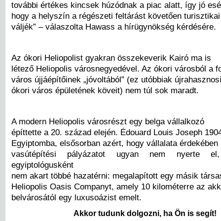
további értékes kincsek húzódnak a piac alatt, így jó es
hogy a helyszín a régészeti feltárást követően turisztika
váljék” – válaszolta Hawass a hírügynökség kérdésére.
Az ókori Heliopolist gyakran összekeverik Kairó ma is
létező Heliopolis városnegyedével. Az ókori városból a f
város újjáépítőinek „jóvoltából” (ez utóbbiak újrahasznos
ókori város épületének köveit) nem túl sok maradt.
A modern Heliopolis városrészt egy belga vállalkozó
építtette a 20. század elején. Édouard Louis Joseph 190
Egyiptomba, elsősorban azért, hogy vállalata érdekében 
vasútépítési pályázatot ugyan nem nyerte e
egyiptológusként
nem akart többé hazatérni: megalapított egy másik társa
Heliopolis Oasis Companyt, amely 10 kilométerre az akk
belvárosától egy luxusoázist emelt.
Akkor tudunk dolgozni, ha Ön is segít!