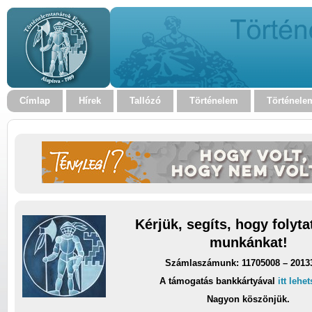
Címlap
Hírek
Tallózó
Történelem
Történele
Kérjük, segíts, hogy folyt
munkánkat!
Számlaszámunk: 11705008 – 2013
A támogatás bankkártyával
itt lehe
Nagyon köszönjük.