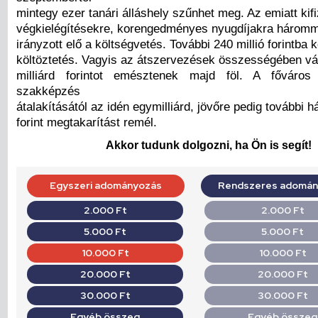
mintegy ezer tanári álláshely szűnhet meg. Az emiatt kif
végkielégítésekre, korengedményes nyugdíjakra hárommill
irányzott elő a költségvetés. További 240 millió forintba 
költöztetés. Vagyis az átszervezések összességében vá
milliárd forintot emésztenek majd föl. A főváro
szakképzés
átalakításától az idén egymilliárd, jövőre pedig további h
forint megtakarítást remél.
Akkor tudunk dolgozni, ha Ön is segít!