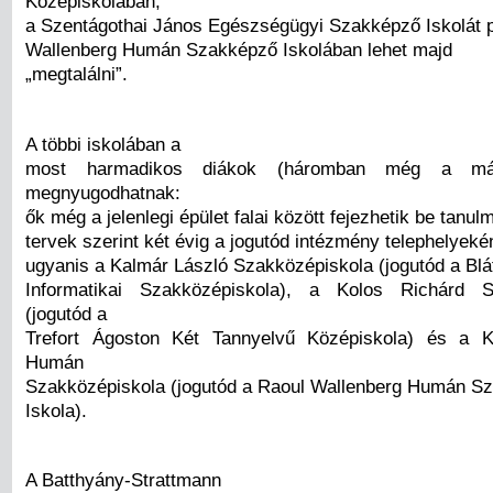
Középiskolában,
a Szentágothai János Egészségügyi Szakképző Iskolát p
Wallenberg Humán Szakképző Iskolában lehet majd
„megtalálni”.
A többi iskolában a
most harmadikos diákok (háromban még a más
megnyugodhatnak:
ők még a jelenlegi épület falai között fejezhetik be tanul
tervek szerint két évig a jogutód intézmény telephelyek
ugyanis a Kalmár László Szakközépiskola (jogutód a Blá
Informatikai Szakközépiskola), a Kolos Richárd S
(jogutód a
Trefort Ágoston Két Tannyelvű Középiskola) és a 
Humán
Szakközépiskola (jogutód a Raoul Wallenberg Humán S
Iskola).
A Batthyány-Strattmann