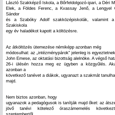
László Szakképző Iskola, a Bőrfeldolgozó-ipari, a Déri 
Elek, a Földes Ferenc, a Kvassay Jenő, a Lengyel G
Sándor
és a Szabóky Adolf szakközépiskolák, valamint a
Szakiskola
egy év haladékot kapott a költözésre.
Az átköltözés ütemezése némiképp azonban még
módosulhat: az „intézménypárok” jelenleg is egyeztetnek 
John Emese, az oktatási bizottság alelnöke. A végső hatá
26-i ülésén hozza meg ez ügyben a közgyűlés. Aká
azonban a
következő tanévet a diákok, ugyanazt a szakmát tanulha
majd.
Nem biztos azonban, hogy
ugyanazok a pedagógusok is tanítják majd őket: az átsz
jövő tanévi kötelező óraszámemelés következ
szeptembertől