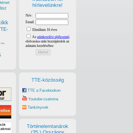
ténet
hírlevelünkre!
ász
cikk
TTE-
vita
s
TTE-közösség
TTE a Facebookon
Youtube-csatorna
Tankönyvek
Történelemtanárok
(35.) Országos