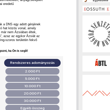
ai eredetű
dnak a DNS egy adott génjének
só hat közös vonal, amely
k már nem Ázsiában éltek,
”, azaz az egykor Ázsiát az
ing-szoros területén fekvő
ozni, ha Ön is segít!