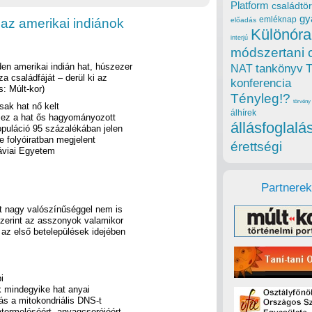
Platform
családtör
gy
emléknap
az amerikai indiánok
előadás
Különóra
interjú
módszertani 
en amerikai indián hat, húszezer
tankönyv
NAT
za családfáját – derül ki az
konferencia
: Múlt-kor)
Tényleg!?
törvény
sak hat nő kelt
álhírek
y ez a hat ős hagyományozott
állásfoglalá
opuláció 95 százalékában jelen
 folyóiratban megjelent
érettségi
áviai Egyetem
Partnerek
t nagy valószínűséggel nem is
szerint az asszonyok valamikor
 az első betelepülések idejében
i
ok mindegyike hat anyai
ás a mitokondriális DNS-t
atermeléséért, anyagcseréjéért