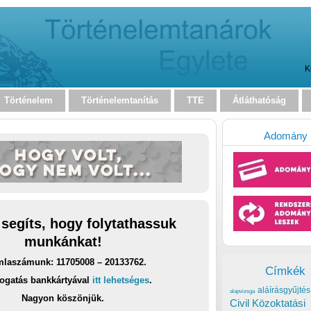
K
Történelem
Történelemtanítás
TTE
Átláthatóság
Adomány
 segíts, hogy folytathassuk
munkánkat!
laszámunk: 11705008 – 20133762.
Címkék
ogatás bankkártyával
itt lehetséges
.
aláírásgyűjtés
alapvizsga
Nagyon köszönjük.
Civil Közoktatási