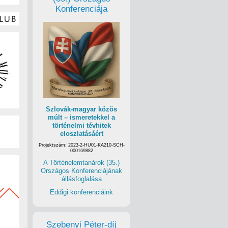
Konferenciája
Szlovák-magyar közös
múlt – ismeretekkel a
történelmi tévhitek
eloszlatásáért
Projektszám: 2023-2-HU01-KA210-SCH-
000169882
A Történelemtanárok (35.)
Országos Konferenciájának
állásfoglalása
Eddigi konferenciáink
Szebenyi Péter-díj