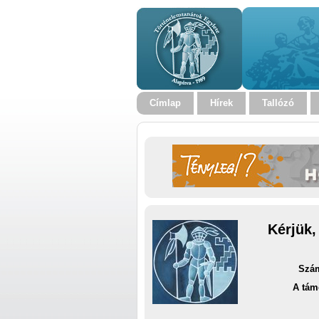
Címlap
Hírek
Tallózó
Kérjük,
Szám
A tám