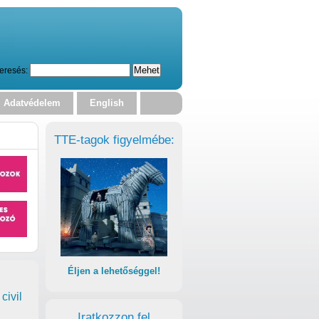
eresés:
Adatvédelem
English
TTE-tagok figyelmébe:
Éljen a lehetőséggel!
civil
Iratkozzon fel