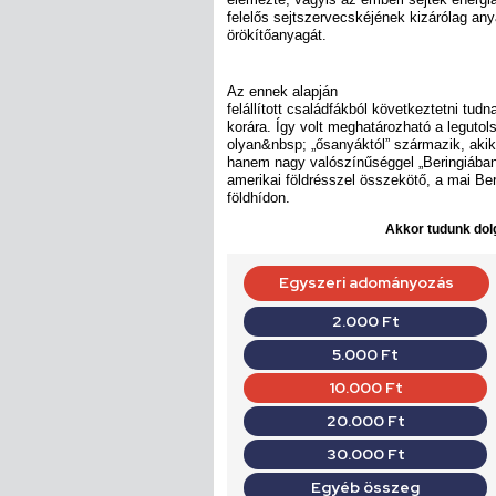
felelős sejtszervecskéjének kizárólag any
örökítőanyagát.
Az ennek alapján
felállított családfákból következtetni tu
korára. Így volt meghatározható a legutol
olyan&nbsp; „ősanyáktól” származik, aki
hanem nagy valószínűséggel „Beringiában
amerikai földrésszel összekötő, a mai Ber
földhídon.
Akkor tudunk dolg