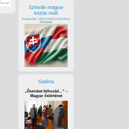
Szlovák-magyar
közös múlt
Projektszám: 2023-2-HU01-KA210-SCH-
000169882
Galéria
„Őseinket felhozád…” –
Magyar őstörténet