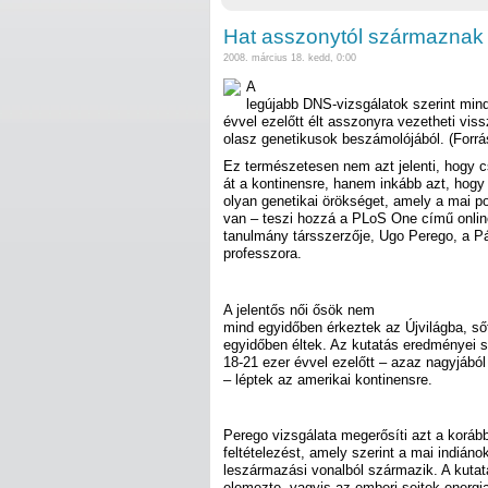
Hat asszonytól származnak 
2008. március 18. kedd, 0:00
A
legújabb DNS-vizsgálatok szerint mind
évvel ezelőtt élt asszonyra vezetheti viss
olasz genetikusok beszámolójából. (Forrás
Ez természetesen nem azt jelenti, hogy c
át a kontinensre, hanem inkább azt, hog
olyan genetikai örökséget, amely a mai p
van – teszi hozzá a PLoS One című online
tanulmány társszerzője, Ugo Perego, a P
professzora.
A jelentős női ősök nem
mind egyidőben érkeztek az Újvilágba, ső
egyidőben éltek. Az kutatás eredményei 
18-21 ezer évvel ezelőtt – azaz nagyjából
– léptek az amerikai kontinensre.
Perego vizsgálata megerősíti azt a korább
feltételezést, amely szerint a mai indián
leszármazási vonalból származik. A kutat
elemezte, vagyis az emberi sejtek energi