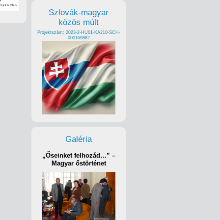
Szlovák-magyar
közös múlt
Projektszám: 2023-2-HU01-KA210-SCH-
000169882
Galéria
„Őseinket felhozád…” –
Magyar őstörténet