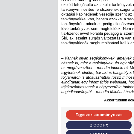
ezelőtt kifogásolta az iskolai tankönyvek
tankönyvminősítés rendszerének szigorítá
oktatási kabinetjének vezetője szerint az
tankönyvekkel van, hanem azokkal a seg
tankönyvként adnak el, pedig ellenőrzése
lévő tankönyvek sem megfelelőek. Nem r
tíz-tizenöt évvel korábbi pedagógiai szeml
Sió, aki szerint sürgős változtatásra van
tankönyvkiadók meghurcolásával kell kier
– Vannak olyan segédkönyvek, amelyek ú
néznek ki, mint a tankönyvek, és egy táj
ez megtéveszthet – mondta lapunknak Mik
Egyletének elnöke, bár azt is hangsúlyozt
folyamaton is átcsúszhattak rossz minős
elindítanak egy információs weboldalt, ho
tájékozódhassanak a négyezerféle tankön
segédkiadványról – mondta Miklósi Lászl
Akkor tudunk dolg