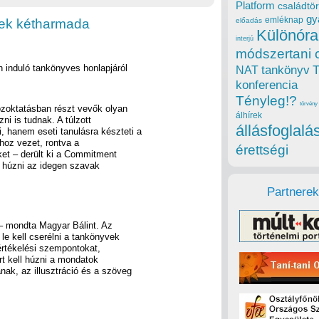
Platform
családtör
gy
emléknap
vek kétharmada
előadás
Különóra
interjú
módszertani 
 induló tankönyves honlapjáról
tankönyv
NAT
konferencia
Tényleg!?
törvény
zoktatásban részt vevők olyan
álhírek
i is tudnak. A túlzott
állásfoglalá
 hanem eseti tanulásra készteti a
hoz vezet, rontva a
érettségi
ket – derült ki a Commitment
l húzni az idegen szavak
Partnerek
– mondta Magyar Bálint. Az
 le kell cserélni a tankönyvek
 értékelési szempontokat,
rt kell húzni a mondatok
k, az illusztráció és a szöveg