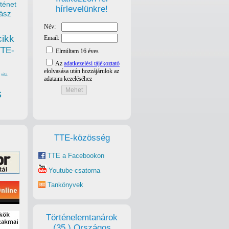
ténet
hírlevelünkre!
ász
cikk
TTE-
vita
s
TTE-közösség
TTE a Facebookon
Youtube-csatorna
Tankönyvek
Történelemtanárok
(35.) Országos