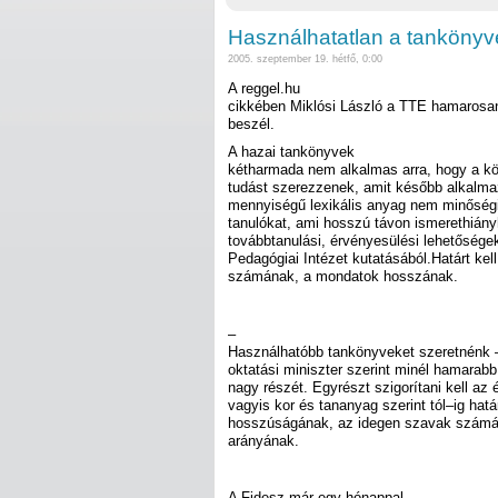
Használhatatlan a tanköny
2005. szeptember 19. hétfő, 0:00
A reggel.hu
cikkében Miklósi László a TTE hamarosan
beszél.
A hazai tankönyvek
kétharmada nem alkalmas arra, hogy a kö
tudást szerezzenek, amit később alkalmazn
mennyiségű lexikális anyag nem minőségi,
tanulókat, ami hosszú távon ismerethiány
továbbtanulási, érvényesülési lehetősége
Pedagógiai Intézet kutatásából.Határt kel
számának, a mondatok hosszának.
–
Használhatóbb tankönyveket szeretnénk 
oktatási miniszter szerint minél hamarabb
nagy részét. Egyrészt szigorítani kell az
vagyis kor és tananyag szerint tól–ig hatá
hosszúságának, az idegen szavak számána
arányának.
A Fidesz már egy hónappal