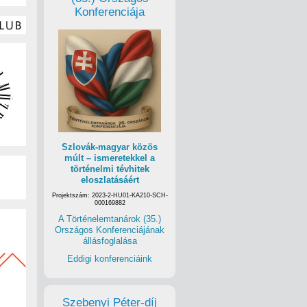
Konferenciája
Szlovák-magyar közös
múlt – ismeretekkel a
történelmi tévhitek
eloszlatásáért
Projektszám: 2023-2-HU01-KA210-SCH-
000169882
A Történelemtanárok (35.)
Országos Konferenciájának
állásfoglalása
Eddigi konferenciáink
Szebenyi Péter-díj