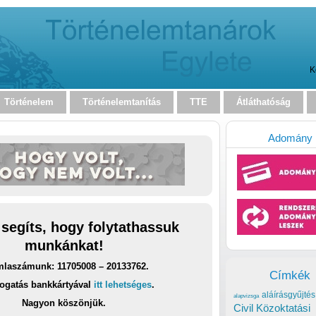
K
Történelem
Történelemtanítás
TTE
Átláthatóság
Adomány
 segíts, hogy folytathassuk
munkánkat!
laszámunk: 11705008 – 20133762.
Címkék
ogatás bankkártyával
itt lehetséges
.
aláírásgyűjtés
alapvizsga
Nagyon köszönjük.
Civil Közoktatási