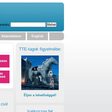
eresés:
Adatvédelem
English
TTE-tagok figyelmébe:
Éljen a lehetőséggel!
civil
Iratkozzon fel