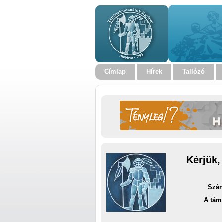
Címlap
Hírek
Tallózó
Kérjük,
Szám
A tám