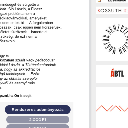
 minőségét és sürgette a
sát. Sió László, a Fidesz
 igazi probléma nem a
édkiadványokkal, amelyeket
n sem estek át. – A forgalomban
osszak, csak éppen nem korszerűek,
életet tükröznek – ismerte el
 szükség, de ezt nem a
őszakolni.
gy is
ékozatlan szülőt vagy pedagógust
lósi László, a Történelemtanárok
a, hogy az akkreditációs
égű tankönyvek. – Ezért
gy az oktatás szereplői
yvről és ezernyi más
ó.
ozni, ha Ön is segít!