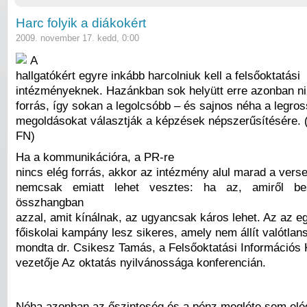
Harc folyik a diákokért
2009. november 17. kedd, 0:00
A
hallgatókért egyre inkább harcolniuk kell a felsőoktatási
intézményeknek. Hazánkban sok helyütt erre azonban n
forrás, így sokan a legolcsóbb – és sajnos néha a legro
megoldásokat választják a képzések népszerűsítésére. 
FN)
Ha a kommunikációra, a PR-re
nincs elég forrás, akkor az intézmény alul marad a ver
nemcsak emiatt lehet vesztes: ha az, amiről bes
összhangban
azzal, amit kínálnak, az ugyancsak káros lehet. Az az 
főiskolai kampány lesz sikeres, amely nem állít valótlans
mondta dr. Csikesz Tamás, a Felsőoktatási Információs 
vezetője Az oktatás nyilvánossága konferencián.
Néha azonban az őszinteség és a pénz megléte sem elé