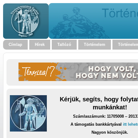
Címlap
Hírek
Tallózó
Történelem
Történele
Kérjük, segíts, hogy folyt
munkánkat!
Számlaszámunk: 11705008 – 2013
A támogatás bankkártyával
itt lehe
Nagyon köszönjük.