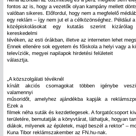
fontos az is, hogy a vezetők olyan kampány mellett dön
valóban sikeres. Előfordul, hogy nem a megfelelő médiá
egy reklám – így nem jut el a célközönséghez. Például 
középiskolásokat egy kutatás szerint kizáróla
kereskedelmi
tévéken, az esti órákban, illetve az interneten lehet megs
Ennek ellenére sok egyetem és főiskola a helyi vagy a k
televíziók, megyei napilapok hirdetési felületeit
választja.
„A közszolgálati tévéknél
kínált akciós csomagokat többen igénybe veszi
valamennyi
műsoridőt, amelyhez ajándékba kapják a reklámszpot
Ezek a
filmek néha suták és kezdetlegesek. A forgatócsoport k
területére, bemutatják a könyvtárat, láthatjuk, hogyan ta
diákok, milyenek az épületek, majd beszél a rektor” – 
Kuna Tibor reklámszakember az FN.hu-nak.