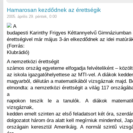
Hamarosan kezdődnek az érettségik
2005. április 29. péntek, 0:00
A
budapesti Karinthy Frigyes Kéttannyelvű Gimnáziumban
érettségivel már május 3-án elkezdődnek az idei matúrá
(Forrás:
Klubrádió)
A nemzetközi érettségit
számos ország egyeteme elfogadja felvételiként – közöl
az iskola igazgatóhelyettese az MTI-vel. A diákok kedden
magyarból, délután a matematikából vizsgáznak majd. B
elmondta: a nemzetközi érettségit a világ 117 országá
a
napokon teszik le a tanulók. A diákok matemati
vizsgáznak,
kedden emelt szinten az első feladatsort két óra, szerd
dolgozatot három óra alatt kell megírniuk mindenhol, Ja
országain keresztül Amerikáig. A normál szintű vizs