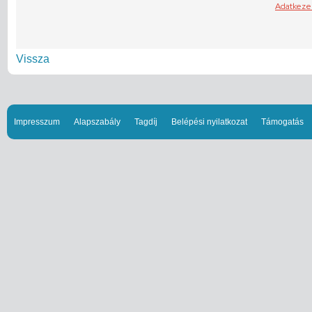
Vissza
Impresszum
Alapszabály
Tagdíj
Belépési nyilatkozat
Támogatás