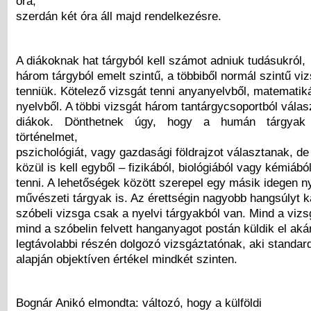
óra,
szerdán két óra áll majd rendelkezésre.
A diákoknak hat tárgyból kell számot adniuk tudásukról,
három tárgyból emelt szintű, a többiből normál szintű viz
tenniük. Kötelező vizsgát tenni anyanyelvből, matematik
nyelvből. A többi vizsgát három tantárgycsoportból válasz
diákok. Dönthetnek úgy, hogy a humán tárgyak 
történelmet,
pszichológiát, vagy gazdasági földrajzot választanak, de
közül is kell egyből – fizikából, biológiából vagy kémiából
tenni. A lehetőségek között szerepel egy másik idegen n
művészeti tárgyak is. Az érettségin nagyobb hangsúlyt ka
szóbeli vizsga csak a nyelvi tárgyakból van. Mind a viz
mind a szóbelin felvett hanganyagot postán küldik el akár
legtávolabbi részén dolgozó vizsgáztatónak, aki standar
alapján objektíven értékel mindkét szinten.
Bognár Anikó elmondta: változó, hogy a külföldi