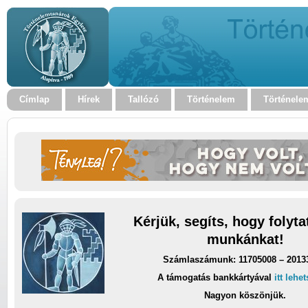
Címlap
Hírek
Tallózó
Történelem
Történele
Kérjük, segíts, hogy folyt
munkánkat!
Számlaszámunk: 11705008 – 2013
A támogatás bankkártyával
itt lehe
Nagyon köszönjük.