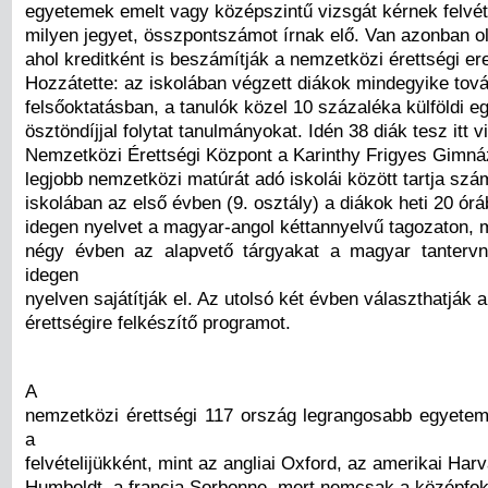
egyetemek emelt vagy középszintű vizsgát kérnek felvétel
milyen jegyet, összpontszámot írnak elő. Van azonban o
ahol kreditként is beszámítják a nemzetközi érettségi e
Hozzátette: az iskolában végzett diákok mindegyike tová
felsőoktatásban, a tanulók közel 10 százaléka külföldi e
ösztöndíjjal folytat tanulmányokat. Idén 38 diák tesz itt v
Nemzetközi Érettségi Központ a Karinthy Frigyes Gimnáz
legjobb nemzetközi matúrát adó iskolái között tartja szá
iskolában az első évben (9. osztály) a diákok heti 20 órá
idegen nyelvet a magyar-angol kéttannyelvű tagozaton, 
négy évben az alapvető tárgyakat a magyar tantervn
idegen
nyelven sajátítják el. Az utolsó két évben választhatják
érettségire felkészítő programot.
A
nemzetközi érettségi 117 ország legrangosabb egyeteme
a
felvételijükként, mint az angliai Oxford, az amerikai Har
Humboldt, a francia Sorbonne, mert nemcsak a középfok