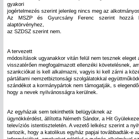
gyakori
jogértelmezés szerint jelenleg nincs meg az alkotmányo
Az MSZP és Gyurcsány Ferenc szerint hozzá k
alaptörvényhez,
az SZDSZ szerint nem.
A tervezett
módosítások ugyanakkor vitán felül nem tesznek eleget 
visszatérően megfogalmazott ellenzéki követelésnek, am
szankciókat is kell alkalmazni, vagyis ki kell zárni a köz
pártállami nemzetbiztonsági szolgálatokkal együttműköd
szándékot a kormánypártok nem támogatják, s elegendőne
hogy a nevek nyilvánosságra kerülnek.
Az egyházak sem tekinthetik belügyüknek az
ügynökkérdést, állította Németh Sándor, a Hit Gyülekeze
televíziós istentiszteletén. A vezető lelkész szerint a ny
tartozik, hogy a katolikus egyház papjai továbbadták-e a
információkat, amelyeket például a gyónás alkalmával s