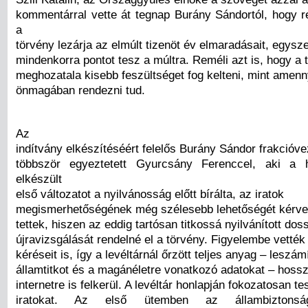
kommentárral vette át tegnap Burány Sándortól, hogy r
a
törvény lezárja az elmúlt tizenöt év elmaradásait, egysz
mindenkorra pontot tesz a múltra. Reméli azt is, hogy a 
meghozatala kisebb feszültséget fog kelteni, mint amenn
önmagában rendezni tud.
Az
indítvány elkészítéséért felelős Burány Sándor frakcióve
többször egyeztetett Gyurcsány Ferenccel, aki a
elkészült
első változatot a nyilvánosság előtt bírálta, az iratok
megismerhetőségének még szélesebb lehetőségét kérve
tettek, hiszen az eddig tartósan titkossá nyilvánított dos
újravizsgálását rendelné el a törvény. Figyelembe vett
kéréseit is, így a levéltárnál őrzött teljes anyag – leszám
államtitkot és a magánéletre vonatkozó adatokat – hoss
internetre is felkerül. A levéltár honlapján fokozatosan t
iratokat. Az első ütemben az állambiztonság