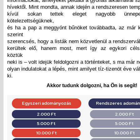
hívektől. Mint mondta, annak idején a rendszeresen tem
kívül sokan tettek eleget nagyobb ünnep
kötelezettségüknek,
és ha a pap a meggyónt bűnöket továbbadta, az már 
szerint
szerencsés, hogy a listák nem közvetlenül a rendszervá
kerültek elő, hanem most, mert így az egykori cél
köztük
neki is – volt idejük feldolgozni a történteket, s ma már n
olyan indulatokat a lépés, mint amilyet tíz-tizenöt éve vál
ki.
Akkor tudunk dolgozni, ha Ön is segít!