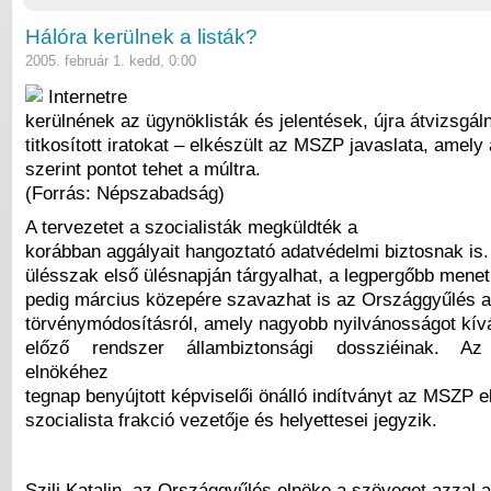
Hálóra kerülnek a listák?
2005. február 1. kedd, 0:00
Internetre
kerülnének az ügynöklisták és jelentések, újra átvizsgál
titkosított iratokat – elkészült az MSZP javaslata, amely
szerint pontot tehet a múltra.
(Forrás: Népszabadság)
A tervezetet a szocialisták megküldték a
korábban aggályait hangoztató adatvédelmi biztosnak is.
ülésszak első ülésnapján tárgyalhat, a legpergőbb menet
pedig március közepére szavazhat is az Országgyűlés ar
törvénymódosításról, amely nagyobb nyilvánosságot kív
előző rendszer állambiztonsági dossziéinak. Az
elnökéhez
tegnap benyújtott képviselői önálló indítványt az MSZP e
szocialista frakció vezetője és helyettesei jegyzik.
Szili Katalin, az Országgyűlés elnöke a szöveget azzal a