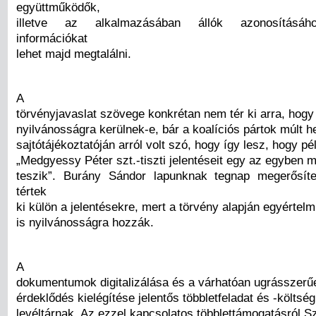
együttműködők,
illetve az alkalmazásában állók azonosításá
információkat
lehet majd megtalálni.
A
törvényjavaslat szövege konkrétan nem tér ki arra, hogy 
nyilvánosságra kerülnek-e, bár a koalíciós pártok múlt he
sajtótájékoztatóján arról volt szó, hogy így lesz, hogy pé
„Medgyessy Péter szt.-tiszti jelentéseit egy az egyben
teszik”. Burány Sándor lapunknak tegnap megerősíte
tértek
ki külön a jelentésekre, mert a törvény alapján egyértel
is nyilvánosságra hozzák.
A
dokumentumok digitalizálása és a várhatóan ugrásszer
érdeklődés kielégítése jelentős többletfeladat és -költség
levéltárnak. Az ezzel kapcsolatos többlettámogatásról Szi