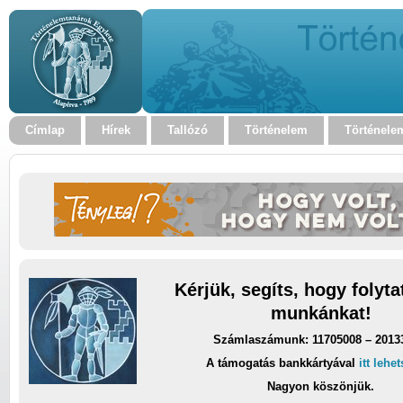
Címlap
Hírek
Tallózó
Történelem
Történele
Kérjük, segíts, hogy folyt
munkánkat!
Számlaszámunk: 11705008 – 2013
A támogatás bankkártyával
itt lehe
Nagyon köszönjük.