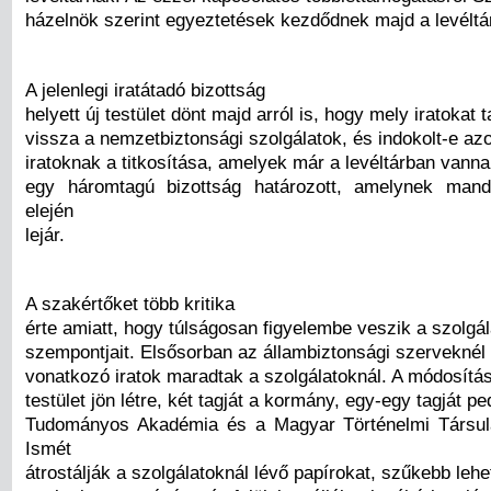
házelnök szerint egyeztetések kezdődnek majd a levéltár
A jelenlegi iratátadó bizottság
helyett új testület dönt majd arról is, hogy mely iratokat 
vissza a nemzetbiztonsági szolgálatok, és indokolt-e az
iratoknak a titkosítása, amelyek már a levéltárban vanna
egy háromtagú bizottság határozott, amelynek man
elején
lejár.
A szakértőket több kritika
érte amiatt, hogy túlságosan figyelembe veszik a szolgá
szempontjait. Elsősorban az állambiztonsági szerveknél
vonatkozó iratok maradtak a szolgálatoknál. A módosítás
testület jön létre, két tagját a kormány, egy-egy tagját p
Tudományos Akadémia és a Magyar Történelmi Társulat
Ismét
átrostálják a szolgálatoknál lévő papírokat, szűkebb leh