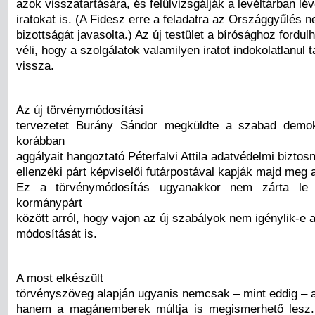
azok visszatartására, és felülvizsgálják a levéltárban lév
iratokat is. (A Fidesz erre a feladatra az Országgyűlés 
bizottságát javasolta.) Az új testület a bírósághoz fordul
véli, hogy a szolgálatok valamilyen iratot indokolatlanul 
vissza.
Az új törvénymódosítási
tervezetet Burány Sándor megküldte a szabad demo
korábban
aggályait hangoztató Péterfalvi Attila adatvédelmi biztos
ellenzéki párt képviselői futárpostával kapják majd meg a
Ez a törvénymódosítás ugyanakkor nem zárta le 
kormánypárt
között arról, hogy vajon az új szabályok nem igénylik-e
módosítását is.
A most elkészült
törvényszöveg alapján ugyanis nemcsak – mint eddig – 
hanem a magánemberek múltja is megismerhető lesz.