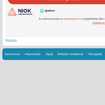
Vissza
Impresszum
Alapszabály
Tagdíj
Belépési nyilatkozat
Támogatás