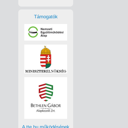
Támogatók
A tte.hu működésének