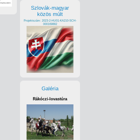
Szlovák-magyar
közös múlt
Projektszám: 2023-2-HU01-KA210-SCH-
000169882
Galéria
Rákóczi-lovastúra