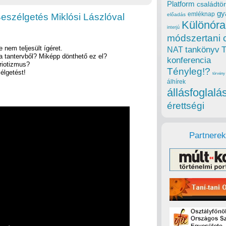
Platform
családtör
gy
emléknap
eszélgetés Miklósi Lászlóval
előadás
Különóra
interjú
módszertani 
nem teljesült ígéret.
tankönyv
NAT
a tantervből? Miképp dönthető ez el?
konferencia
riotizmus?
Tényleg!?
élgetést!
törvény
álhírek
állásfoglalá
érettségi
Partnerek