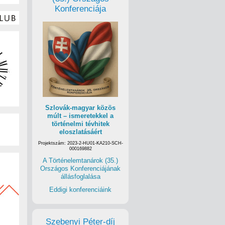
Konferenciája
Szlovák-magyar közös
múlt – ismeretekkel a
történelmi tévhitek
eloszlatásáért
Projektszám: 2023-2-HU01-KA210-SCH-
000169882
A Történelemtanárok (35.)
Országos Konferenciájának
állásfoglalása
Eddigi konferenciáink
Szebenyi Péter-díj