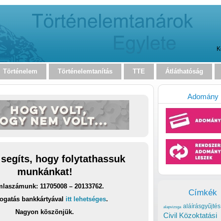
K
Történelem
Történelemtanítás
TTE
Átláthatóság
Adomány
 segíts, hogy folytathassuk
munkánkat!
laszámunk: 11705008 – 20133762.
Címkék
ogatás bankkártyával
itt lehetséges
.
aláírásgyűjtés
alapvizsga
Nagyon köszönjük.
Civil Közoktatási