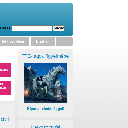
eresés:
Adatvédelem
English
TTE-tagok figyelmébe:
Éljen a lehetőséggel!
civil
Iratkozzon fel