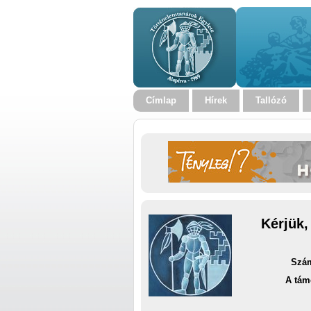
Címlap
Hírek
Tallózó
Kérjük,
Szám
A tám