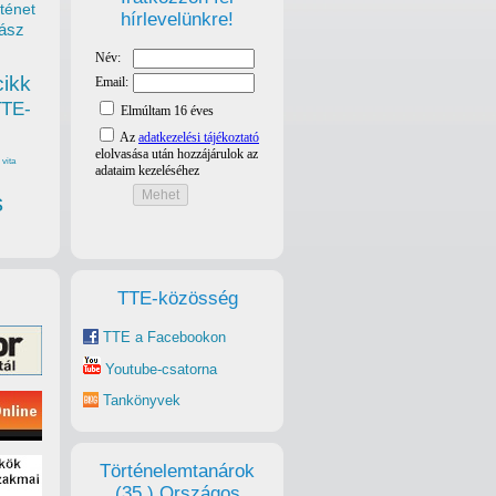
ténet
hírlevelünkre!
ász
cikk
TTE-
vita
s
TTE-közösség
TTE a Facebookon
Youtube-csatorna
Tankönyvek
Történelemtanárok
(35.) Országos