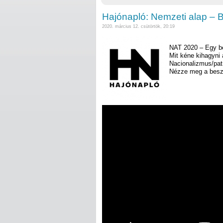
Hajónapló: Nemzeti alap – B
2020. március 12. csütörtök, 20:19
NAT 2020 – Egy be 
Mit kéne kihagyni 
Nacionalizmus/pat
Nézze meg a besz