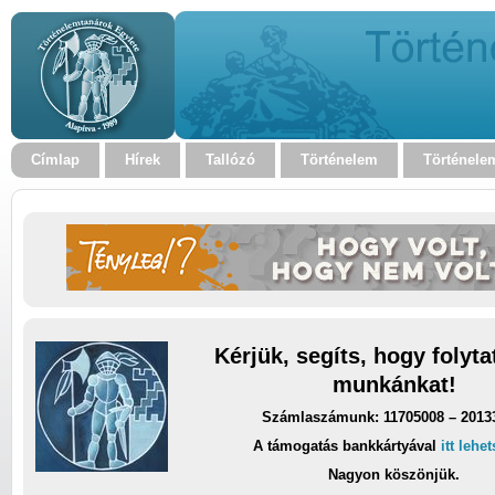
Címlap
Hírek
Tallózó
Történelem
Történele
Kérjük, segíts, hogy folyt
munkánkat!
Számlaszámunk: 11705008 – 2013
A támogatás bankkártyával
itt lehe
Nagyon köszönjük.