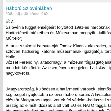
Háború Szlovéniában
2008. május 30. péntek, 0:00
A
Szlovénia függetlenségéért folytatott 1991-es harcoknak 
Hadtörténeti Intézetben és Múzeumban megnyílt kiállítás
Múlt-kor)
A tárlat szakmai bemutatóját Tomaz Kladnik alezredes, a
szlovén hadsereg katonai múzeumának igazgatója tar
Holló
József Ferenc ny. altábornagy, a múzeum főigazgatójána
mondott köszöntőt. Az eseményen megjelent Ladislav Li
nagykövet is.
„Magyarország, különösen a határmenti városok jelentős
segítséget nyújtottak a szlovén háború során. A hivatalo
először Magyarországgal vették fel védelmi-hadászati szi
ország az elmúlt időszak alatt vált EU és NATO taggá, 
óta pedig mindketten a schengeni övezetbe tartozunk. 