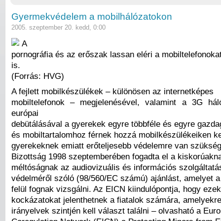
Gyermekvédelem a mobilhálózatokon
2005. szeptember 20. kedd, 0:00
A
pornográfia és az erőszak lassan eléri a mobiltelefonoka
is.
(Forrás: HVG)
A fejlett mobilkészülékek – különösen az internetképes
mobiltelefonok – megjelenésével, valamint a 3G hál
európai
debütálásával a gyerekek egyre többféle és egyre gazda
és mobiltartalomhoz férnek hozzá mobilkészülékeiken ke
gyerekeknek emiatt erőteljesebb védelemre van szükség
Bizottság 1998 szeptemberében fogadta el a kiskorúakn
méltóságnak az audiovizuális és információs szolgáltatá
védelméről szóló (98/560/EC számú) ajánlást, amelyet a
felül fognak vizsgálni. Az EICN kiindulópontja, hogy ezek
kockázatokat jelenthetnek a fiatalok számára, amelyekre 
irányelvek szintjén kell választ találni – olvasható a Eur