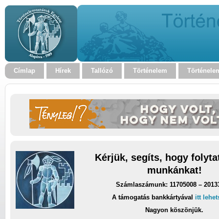
Címlap
Hírek
Tallózó
Történelem
Történele
Kérjük, segíts, hogy folyt
munkánkat!
Számlaszámunk: 11705008 – 2013
A támogatás bankkártyával
itt lehe
Nagyon köszönjük.