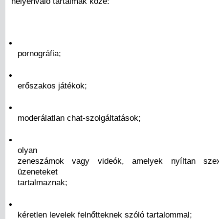
helyénvaló tartalmak közé:
pornográfia;
erőszakos játékok;
moderálatlan chat-szolgáltatások;
olyan
zeneszámok vagy videók, amelyek nyíltan szexu
üzeneteket
tartalmaznak;
kéretlen levelek felnőtteknek szóló tartalommal;