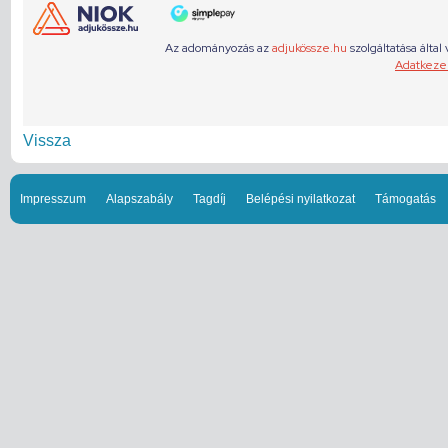
Vissza
Impresszum
Alapszabály
Tagdíj
Belépési nyilatkozat
Támogatás