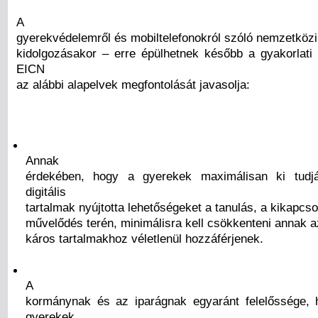
A
gyerekvédelemről és mobiltelefonokról szóló nemzetközi
kidolgozásakor – erre épülhetnek később a gyakorlati
EICN
az alábbi alapelvek megfontolását javasolja:
Annak
érdekében, hogy a gyerekek maximálisan ki tudj
digitális
tartalmak nyújtotta lehetőségeket a tanulás, a kikapcs
művelődés terén, minimálisra kell csökkenteni annak a
káros tartalmakhoz véletlenül hozzáférjenek.
A
kormánynak és az iparágnak egyaránt felelőssége, 
gyerekek