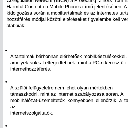
Coregulation Network (EICN) a Protecting Minors from E
Harmful Content on Mobile Phones című jelentésében. A
kidolgozása során a mobiltartalmak és az internetes tar
hozzáférés módjai közötti eltéréseket figyelembe kell ve
alábbiak:
A tartalmak bárhonnan elérhetőek mobilkészülékekkel,
amelyek sokkal elterjedtebbek, mint a PC-n keresztüli
internethozzáférés.
A szülői felügyeletre nem lehet olyan mértékben
támaszkodni, mint az internet szabályozása során. A
mobilhálózat-üzemeltetők könnyebben ellenőrzik a ta
az
internetszolgáltatók.