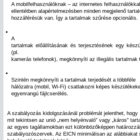
A mobilfelhasználóknak – az internetes felhasználókka
ellentétben alapértelmezésben minden megjelenő tart
hozzáférésük van. Így a tartalmak szűrése opcionális.
A
tartalmak előállításának és terjesztésének egy kész
(pl.
kamerás telefonok), megkönnyíti az illegális tartalmak 
Szintén megkönnyíti a tartalmak terjedését a többféle
hálózatra (mobil, Wi-Fi) csatlakozni képes készülékek
egyenrangú fájlcserélés.
A szabályozás kidolgozásánál problémát jelenthet, hogy
mit tekintsen az unió „nem helyénvaló” vagy „káros” tar
az egyes tagállamokban ezt különbözőképpen határozz
szabályozószervek. Az EICN minimálisan az alábbiakat 