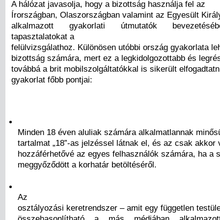
A hálózat javasolja, hogy a bizottság használja fel az
Írországban, Olaszországban valamint az Egyesült Kirá
alkalmazott gyakorlati útmutatók bevezetésé
tapasztalatokat a
felülvizsgálathoz. Különösen utóbbi ország gyakorlata l
bizottság számára, mert ez a legkidolgozottabb és legré
továbbá a brit mobilszolgáltatókkal is sikerült elfogadtatn
gyakorlat főbb pontjai:
Minden 18 éven aluliak számára alkalmatlannak minős
tartalmat „18”-as jelzéssel látnak el, és az csak akkor 
hozzáférhetővé az egyes felhasználók számára, ha a s
meggyőződött a korhatár betöltéséről.
Az
osztályozási keretrendszer – amit egy független testüle
összehasonlítható a más médiában alkalmazott