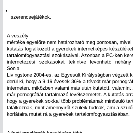
szerencsejátékok.
A veszély
mértéke egyelőre nem határozható meg pontosan, mivel
kutatás foglalkozott a gyerekek internetképes készüléke
tartalomfogyasztási szokásaival. Azonban a PC-ken kere
internetezési szokásokat tekintve levonható néhány
Sonia
Livingstone 2004-es, az Egyesült Királyságban végzett k
derül ki, hogy a 9-19 évesek 36%-a tévedt már pornográ
interneten, miközben valami más után kutatott, valamint
már pornográfiát tartalmazó levélszemetet. A kutatás arra
hogy a gyerekek sokkal több problémásnak minősülő ta
találkoznak, mint amennyiről szüleik tudnak, ami a szülői
korlátaira mutat rá a gyerekek tartalomfogyasztásában.
A fenti problémák kezelésére több