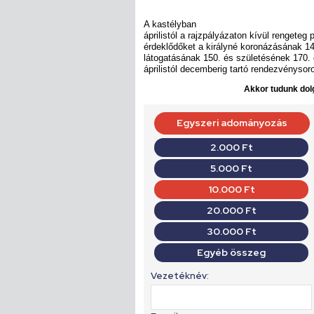
A kastélyban
áprilistól a rajzpályázaton kívül rengeteg
érdeklődőket a királyné koronázásának 14
látogatásának 150. és születésének 170. 
áprilistól decemberig tartó rendezvénysor
Akkor tudunk dolg