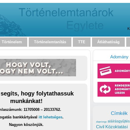
K
Történelem
Történelemtanítás
TTE
Átláthatóság
Adomány
 segíts, hogy folytathassuk
munkánkat!
laszámunk: 11705008 – 20133762.
Címkék
ogatás bankkártyával
itt lehetséges
.
aláírásgyűjtés
alapvizsga
Nagyon köszönjük.
Civil Közoktatási