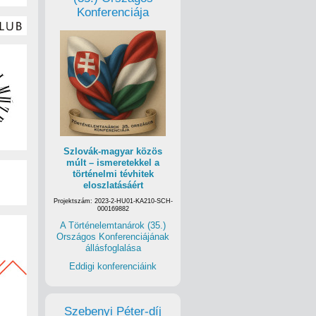
Konferenciája
Szlovák-magyar közös
múlt – ismeretekkel a
történelmi tévhitek
eloszlatásáért
Projektszám: 2023-2-HU01-KA210-SCH-
000169882
A Történelemtanárok (35.)
Országos Konferenciájának
állásfoglalása
Eddigi konferenciáink
Szebenyi Péter-díj