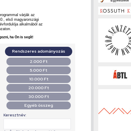
 programmal várják az
0., első magyarországi
évfordulója alkalmából az
ozaton.
ozni, ha Ön is segít!