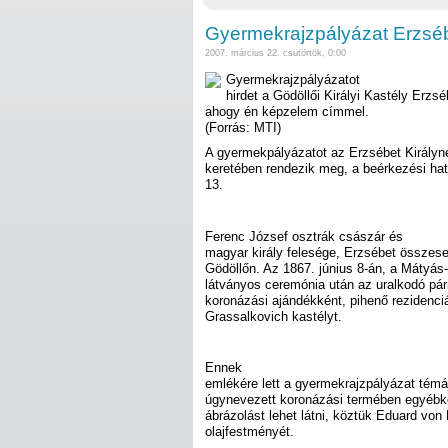
Gyermekrajzpályázat Erzséb
2007. március 22. csütörtök, 0:00
Gyermekrajzpályázatot
hirdet a Gödöllői Királyi Kastély Erz
ahogy én képzelem címmel.
(Forrás: MTI)
A gyermekpályázatot az Erzsébet Király
keretében rendezik meg, a beérkezési hatá
13.
Ferenc József osztrák császár és
magyar király felesége, Erzsébet összesen
Gödöllőn. Az 1867. június 8-án, a Mátyás
látványos ceremónia után az uralkodó pá
koronázási ajándékként, pihenő rezidenci
Grassalkovich kastélyt.
Ennek
emlékére lett a gyermekrajzpályázat témá
úgynevezett koronázási termében egyébk
ábrázolást lehet látni, köztük Eduard vo
olajfestményét.