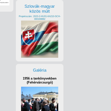
Szlovák-magyar
közös múlt
Projektszám: 2023-2-HU01-KA210-SCH-
000169882
Galéria
1956 a tankönyvekben
(Fehérvárcsurgó)