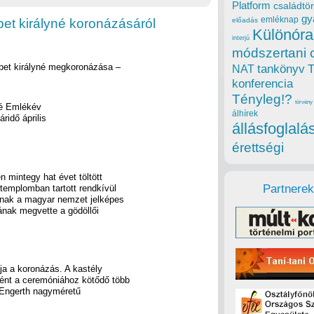
Platform
családtör
gy
emléknap
et királyné koronázásáról
előadás
Különóra
interjú
módszertani 
sébet királyné megkoronázása –
tankönyv
NAT
konferencia
Tényleg!?
törvény
né Emlékév
álhírek
ridő április
állásfoglalá
érettségi
 mintegy hat évet töltött
Partnerek
-templomban tartott rendkívül
rnak a magyar nemzet jelképes
ának megvette a gödöllői
ja a koronázás. A kastély
ént a ceremóniához kötődő több
n Engerth nagyméretű