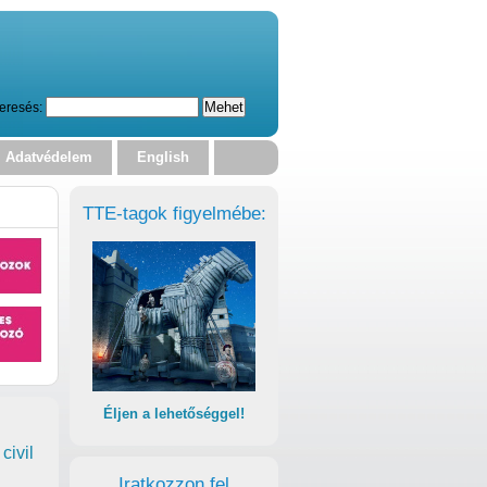
eresés:
Adatvédelem
English
TTE-tagok figyelmébe:
Éljen a lehetőséggel!
civil
Iratkozzon fel