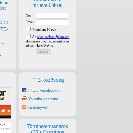
ténet
hírlevelünkre!
ász
cikk
TTE-
vita
s
TTE-közösség
TTE a Facebookon
Youtube-csatorna
Tankönyvek
Történelemtanárok
(35.) Országos