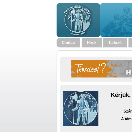
Címlap
Hírek
Tallózó
Kérjük,
Szám
A tám