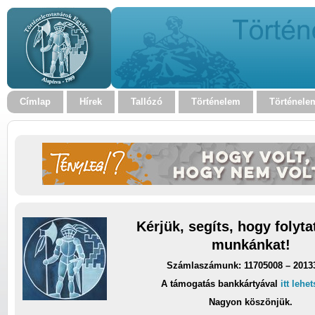
Címlap
Hírek
Tallózó
Történelem
Történele
Kérjük, segíts, hogy folyt
munkánkat!
Számlaszámunk: 11705008 – 2013
A támogatás bankkártyával
itt lehe
Nagyon köszönjük.