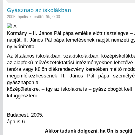
Gyásznap az iskolákban
2005. április 7. csütörtök, 0:00
A
Kormány – II. János Pál pápa emléke előtt tisztelegve – 2
napját, II. János Pál pápa temetésének napját nemzeti 
nyilvánította.
Az általános iskolákban, szakiskolákban, középiskolákb
az alapfokú művészetoktatási intézményekben lehetővé k
tanóra vagy külön diákrendezvény keretében méltó mód
megemlékezhessenek II. János Pál pápa személyér
gyásznapon a
középületekre, – így az iskolákra is – gyászlobogót kell
kifüggeszteni.
Budapest, 2005.
április 6.
Akkor tudunk dolgozni, ha Ön is segít!