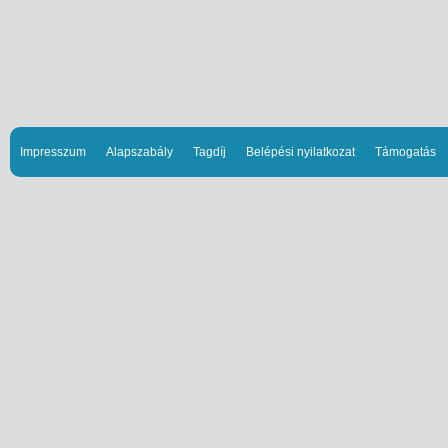
Impresszum
Alapszabály
Tagdíj
Belépési nyilatkozat
Támogatás