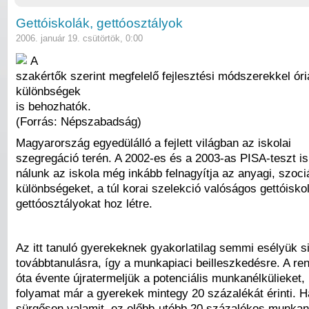
Gettóiskolák, gettóosztályok
2006. január 19. csütörtök, 0:00
A
szakértők szerint megfelelő fejlesztési módszerekkel óri
különbségek
is behozhatók.
(Forrás: Népszabadság)
Magyarország egyedülálló a fejlett világban az iskolai
szegregáció terén. A 2002-es és a 2003-as PISA-teszt is
nálunk az iskola még inkább felnagyítja az anyagi, szociál
különbségeket, a túl korai szelekció valóságos gettóisko
gettóosztályokat hoz létre.
Az itt tanuló gyerekeknek gyakorlatilag semmi esélyük s
továbbtanulásra, így a munkapiaci beilleszkedésre. A re
óta évente újratermeljük a potenciális munkanélkülieket,
folyamat már a gyerekek mintegy 20 százalékát érinti. 
sürgősen valamit, ez előbb-utóbb 20 százalékos munkan