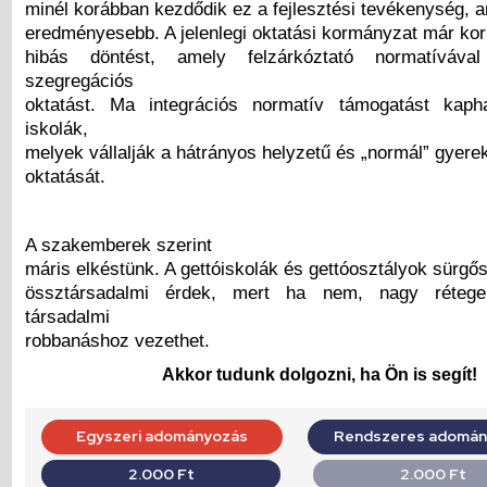
minél korábban kezdődik ez a fejlesztési tevékenység, a
eredményesebb. A jelenlegi oktatási kormányzat már korr
hibás döntést, amely felzárkóztató normatíváva
szegregációs
oktatást. Ma integrációs normatív támogatást kap
iskolák,
melyek vállalják a hátrányos helyzetű és „normál” gyere
oktatását.
A szakemberek szerint
máris elkéstünk. A gettóiskolák és gettóosztályok sürgő
össztársadalmi érdek, mert ha nem, nagy rétege
társadalmi
robbanáshoz vezethet.
Akkor tudunk dolgozni, ha Ön is segít!