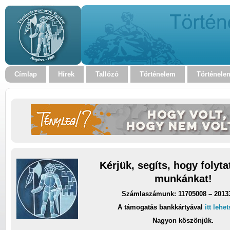
Címlap
Hírek
Tallózó
Történelem
Történele
Kérjük, segíts, hogy folyt
munkánkat!
Számlaszámunk: 11705008 – 2013
A támogatás bankkártyával
itt lehe
Nagyon köszönjük.