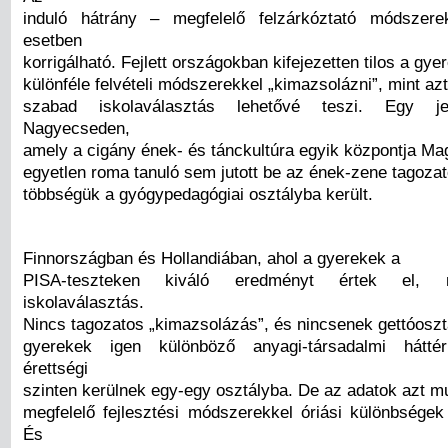
induló hátrány – megfelelő felzárkóztató módszer
esetben
korrigálható. Fejlett országokban kifejezetten tilos a gye
különféle felvételi módszerekkel „kimazsolázni”, mint az
szabad iskolaválasztás lehetővé teszi. Egy je
Nagyecseden,
amely a cigány ének- és tánckultúra egyik központja M
egyetlen roma tanuló sem jutott be az ének-zene tagozat
többségük a gyógypedagógiai osztályba került.
Finnországban és Hollandiában, ahol a gyerekek a
PISA-teszteken kiváló eredményt értek el, 
iskolaválasztás.
Nincs tagozatos „kimazsolázás”, és nincsenek gettóosz
gyerekek igen különböző anyagi-társadalmi háttér
érettségi
szinten kerülnek egy-egy osztályba. De az adatok azt mu
megfelelő fejlesztési módszerekkel óriási különbségek
És