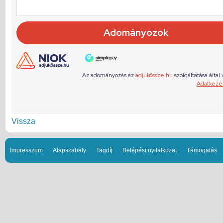
Vissza
Impresszum
Alapszabály
Tagdíj
Belépési nyilatkozat
Támogatás