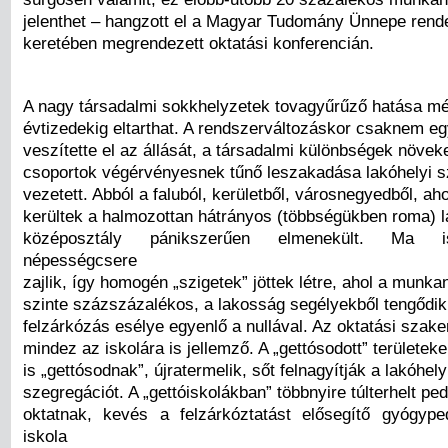
jelenthet – hangzott el a Magyar Tudomány Ünnepe ren
keretében megrendezett oktatási konferencián.
A nagy társadalmi sokkhelyzetek tovagyűrűző hatása m
évtizedekig eltarthat. A rendszerváltozáskor csaknem eg
veszítette el az állását, a társadalmi különbségek növe
csoportok végérvényesnek tűnő leszakadása lakóhelyi 
vezetett. Abból a faluból, kerületből, városnegyedből, aho
kerültek a halmozottan hátrányos (többségükben roma) l
középosztály pánikszerűen elmenekült. Ma i
népességcsere
zajlik, így homogén „szigetek” jöttek létre, ahol a munka
szinte százszázalékos, a lakosság segélyekből tengődik,
felzárkózás esélye egyenlő a nullával. Az oktatási szak
mindez az iskolára is jellemző. A „gettósodott” területek
is „gettósodnak”, újratermelik, sőt felnagyítják a lakóhely
szegregációt. A „gettóiskolákban” többnyire túlterhelt p
oktatnak, kevés a felzárkóztatást elősegítő gyógyp
iskola