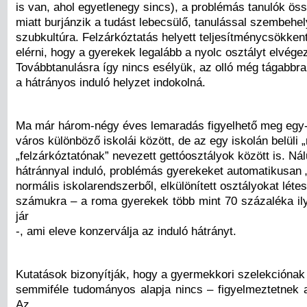
is van, ahol egyetlenegy sincs), a problémás tanulók ös
miatt burjánzik a tudást lebecsülő, tanulással szembehe
szubkultúra. Felzárkóztatás helyett teljesítménycsökken
elérni, hogy a gyerekek legalább a nyolc osztályt elvége
Továbbtanulásra így nincs esélyük, az olló még tágabbra 
a hátrányos induló helyzet indokolná.
Ma már három-négy éves lemaradás figyelhető meg egy
város különböző iskolái között, de az egy iskolán belüli 
„felzárkóztatónak” nevezett gettóosztályok között is. Ná
hátránnyal induló, problémás gyerekeket automatikusan „
normális iskolarendszerből, elkülönített osztályokat léte
számukra – a roma gyerekek több mint 70 százaléka il
jár
-, ami eleve konzerválja az induló hátrányt.
Kutatások bizonyítják, hogy a gyermekkori szelekciónak
semmiféle tudományos alapja nincs – figyelmeztetnek
Az