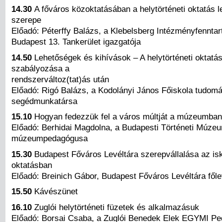
14.30
A főváros közoktatásában a helytörténeti oktatás l
szerepe
Előadó: Péterffy Balázs, a Klebelsberg Intézményfennta
Budapest 13. Tankerület igazgatója
14.50
Lehetőségek és kihívások – A helytörténeti oktatás
szabályozása a
rendszerváltoz(tat)ás után
Előadó: Rigó Balázs, a Kodolányi János Főiskola tudom
segédmunkatársa
15.10
Hogyan fedezzük fel a város múltját a múzeumba
Előadó: Berhidai Magdolna, a Budapesti Történeti Múze
múzeumpedagógusa
15.30
Budapest Főváros Levéltára szerepvállalása az isk
oktatásban
Előadó: Breinich Gábor, Budapest Főváros Levéltára főle
15.50
Kávészünet
16.10
Zuglói helytörténeti füzetek és alkalmazásuk
Előadó: Borsai Csaba, a Zuglói Benedek Elek EGYMI Pe