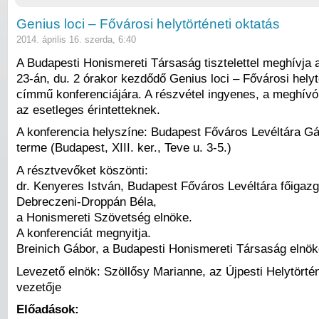
Genius loci – Fővárosi helytörténeti oktatás
2014. április 16. szerda, 6:40
A Budapesti Honismereti Társaság tisztelettel meghívja a
23-án, du. 2 órakor kezdődő Genius loci – Fővárosi helyt
címmű konferenciájára. A részvétel ingyenes, a meghívó
az esetleges érintetteknek.
A konferencia helyszíne: Budapest Főváros Levéltára Gá
terme (Budapest, XIII. ker., Teve u. 3-5.)
A résztvevőket köszönti:
dr. Kenyeres István, Budapest Főváros Levéltára főigazg
Debreczeni-Droppán Béla,
a Honismereti Szövetség elnöke.
A konferenciát megnyitja.
Breinich Gábor, a Budapesti Honismereti Társaság elnök
Levezető elnök: Szöllősy Marianne, az Újpesti Helytört
vezetője
Előadások: