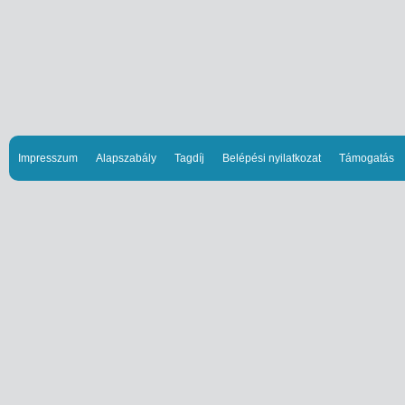
Impresszum
Alapszabály
Tagdíj
Belépési nyilatkozat
Támogatás