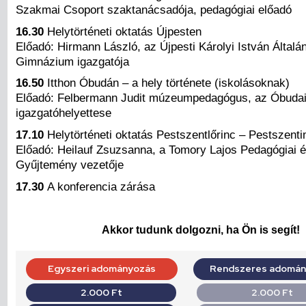
Szakmai Csoport szaktanácsadója, pedagógiai előadó
16.30
Helytörténeti oktatás Újpesten
Előadó: Hirmann László, az Újpesti Károlyi István Általá
Gimnázium igazgatója
16.50
Itthon Óbudán – a hely története (iskolásoknak)
Előadó: Felbermann Judit múzeumpedagógus, az Óbud
igazgatóhelyettese
17.10
Helytörténeti oktatás Pestszentlőrinc – Pestszent
Előadó: Heilauf Zsuzsanna, a Tomory Lajos Pedagógiai é
Gyűjtemény vezetője
17.30
A konferencia zárása
Akkor tudunk dolgozni, ha Ön is segít!