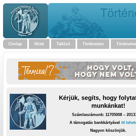
Címlap
Hírek
Tallózó
Történelem
Történele
Kérjük, segíts, hogy folyt
munkánkat!
Számlaszámunk: 11705008 – 2013
A támogatás bankkártyával
itt lehe
Nagyon köszönjük.