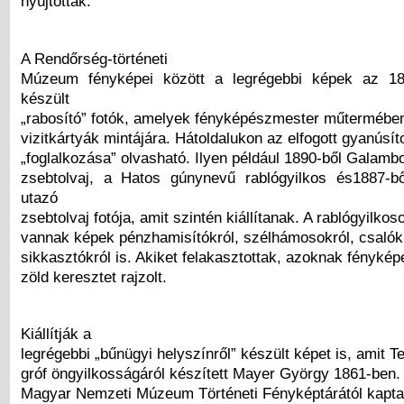
nyújtottak.
A Rendőrség-történeti
Múzeum fényképei között a legrégebbi képek az 1
készült
„rabosító” fotók, amelyek fényképészmester műtermében
vizitkártyák mintájára. Hátoldalukon az elfogott gyanúsít
„foglalkozása” olvasható. Ilyen például 1890-ből Galamb
zsebtolvaj, a Hatos gúnynevű rablógyilkos és1887-b
utazó
zsebtolvaj fotója, amit szintén kiállítanak. A rablógyilkos
vannak képek pénzhamisítókról, szélhámosokról, csalók
sikkasztókról is. Akiket felakasztottak, azoknak fénykép
zöld keresztet rajzolt.
Kiállítják a
legrégebbi „bűnügyi helyszínről” készült képet is, amit T
gróf öngyilkosságáról készített Mayer György 1861-ben. A
Magyar Nemzeti Múzeum Történeti Fényképtárától kapta