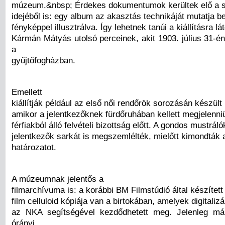
múzeum.&nbsp; Érdekes dokumentumok kerültek elő a s
idejéből is: egy album az akasztás technikáját mutatja b
fényképpel illusztrálva. Így lehetnek tanúi a kiállításra lá
Kármán Mátyás utolsó perceinek, akit 1903. július 31-én
a
gyűjtőfogházban.
Emellett
kiállítják például az első női rendőrök sorozásán készült
amikor a jelentkezőknek fürdőruhában kellett megjelenni
férfiakból álló felvételi bizottság előtt. A gondos mustrál
jelentkezők sarkát is megszemlélték, mielőtt kimondták 
határozatot.
A múzeumnak jelentős a
filmarchívuma is: a korábbi BM Filmstúdió által készíte
film celluloid kópiája van a birtokában, amelyek digitaliz
az NKA segítségével kezdődhetett meg. Jelenleg má
órányi,