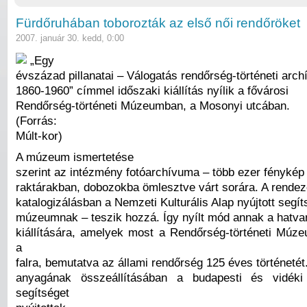
Fürdőruhában toborozták az első női rendőröket
2007. január 30. kedd, 0:00
„Egy
évszázad pillanatai – Válogatás rendőrség-történeti archí
1860-1960” címmel időszaki kiállítás nyílik a fővárosi
Rendőrség-történeti Múzeumban, a Mosonyi utcában.
(Forrás:
Múlt-kor)
A múzeum ismertetése
szerint az intézmény fotóarchívuma – több ezer fénykép
raktárakban, dobozokba ömlesztve várt sorára. A rende
katalogizálásban a Nemzeti Kulturális Alap nyújtott segít
múzeumnak – teszik hozzá. Így nyílt mód annak a hatva
kiállítására, amelyek most a Rendőrség-történeti Múz
a
falra, bemutatva az állami rendőrség 125 éves történetét. 
anyagának összeállításában a budapesti és vidék
segítséget