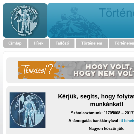
Címlap
Hírek
Tallózó
Történelem
Történele
Kérjük, segíts, hogy folyt
munkánkat!
Számlaszámunk: 11705008 – 2013
A támogatás bankkártyával
itt lehe
Nagyon köszönjük.