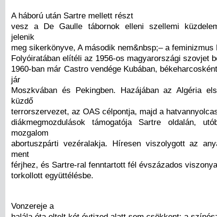
A háború után Sartre mellett részt
vesz a De Gaulle tábornok elleni szellemi küzdele
jelenik
meg sikerkönyve, A második nem&nbsp;– a feminizmus bi
Folyóiratában elítéli az 1956-os magyarországi szovjet 
1960-ban már Castro vendége Kubában, békeharcosként
jár
Moszkvában és Pekingben. Hazájában az Algéria els
küzdő
terrorszervezet, az OAS célpontja, majd a hatvannyolca
diákmegmozdulások támogatója Sartre oldalán, utó
mozgalom
abortuszpárti vezéralakja. Híresen viszolygott az an
ment
férjhez, és Sartre-ral fenntartott fél évszázados viszon
torkollott együttélésbe.
Vonzereje a
halála óta eltelt két évtized alatt sem csökkent: a színés