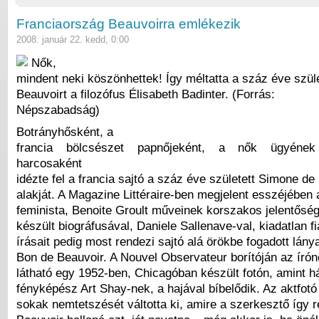
Franciaország Beauvoirra emlékezik
2008. január 22. kedd, 0:00
Nők,
mindent neki köszönhettek! Így méltatta a száz éve szül
Beauvoirt a filozófus Élisabeth Badinter. (Forrás:
Népszabadság)
Botrányhősként, a
francia bölcsészet papnőjeként, a nők ügyének
harcosaként
idézte fel a francia sajtó a száz éve született Simone de
alakját. A Magazine Littéraire-ben megjelent esszéjében
feminista, Benoite Groult műveinek korszakos jelentőségér
készült biográfusával, Daniele Sallenave-val, kiadatlan fi
írásait pedig most rendezi sajtó alá örökbe fogadott lány
Bon de Beauvoir. A Nouvel Observateur borítóján az írón
látható egy 1952-ben, Chicagóban készült fotón, amint há
fényképész Art Shay-nek, a hajával bíbelődik. Az aktfot
sokak nemtetszését váltotta ki, amire a szerkesztő így r