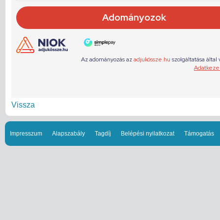
Vissza
Impresszum
Alapszabály
Tagdíj
Belépési nyilatkozat
Támogatás