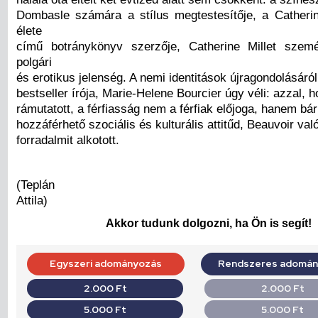
Dombasle számára a stílus megtestesítője, a Catheri
élete
című botránykönyv szerzője, Catherine Millet szem
polgári
és erotikus jelenség. A nemi identitások újragondolásáró
bestseller írója, Marie-Helene Bourcier úgy véli: azzal, 
rámutatott, a férfiasság nem a férfiak előjoga, hanem bá
hozzáférhető szociális és kulturális attitűd, Beauvoir val
forradalmit alkotott.
(Teplán
Attila)
Akkor tudunk dolgozni, ha Ön is segít!