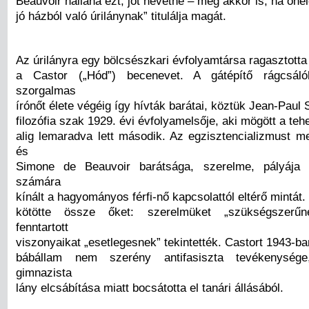
Beauvoir hallaná ezt, jót nevetne – még akkor is, ha öné
jó házból való úrilánynak” titulálja magát.
Az úrilányra egy bölcsészkari évfolyamtársa ragasztotta
a Castor („Hód”) becenevet. A gátépítő rágcsáló
szorgalmas
írónőt élete végéig így hívták barátai, köztük Jean-Paul S
filozófia szak 1929. évi évfolyamelsője, aki mögött a te
alig lemaradva lett második. Az egzisztencializmust me
és
Simone de Beauvoir barátsága, szerelme, pályája
számára
kínált a hagyományos férfi-nő kapcsolattól eltérő mintát
kötötte össze őket: szerelmüket „szükségszerűn
fenntartott
viszonyaikat „esetlegesnek” tekintették. Castort 1943-ba
bábállam nem szerény antifasiszta tevékenysé
gimnazista
lány elcsábítása miatt bocsátotta el tanári állásából.