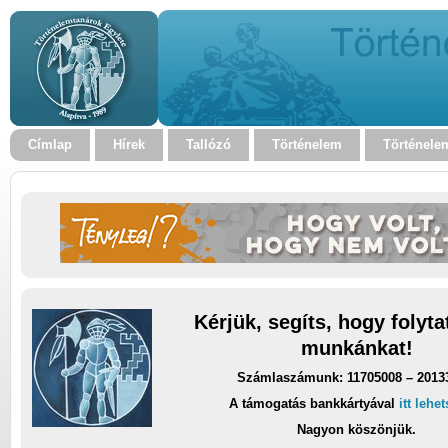
Címlap
Hírek
Tallózó
Történelem
Történele
Kérjük, segíts, hogy folyt
munkánkat!
Számlaszámunk: 11705008 – 2013
A támogatás bankkártyával
itt lehe
Nagyon köszönjük.