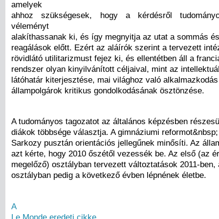
amelyek
ahhoz szükségesek, hogy a kérdésről tudományo
véleményt
alakíthassanak ki, és így megnyitja az utat a sommás és
reagálások előtt. Ezért az aláírók szerint a tervezett int
rövidlátó utilitarizmust fejez ki, és ellentétben áll a franc
rendszer olyan kinyilvánított céljaival, mint az intellektuá
látóhatár kiterjesztése, mai világhoz való alkalmazkodás
állampolgárok kritikus gondolkodásának ösztönzése.
A tudományos tagozatot az általános képzésben részesü
diákok többsége választja. A gimnáziumi reformot&nbsp;
Sarkozy pusztán orientációs jellegűnek minősíti. Az áll
azt kérte, hogy 2010 őszétől vezessék be. Az első (az ér
megelőző) osztályban tervezett változtatások 2011-ben,
osztályban pedig a következő évben lépnének életbe.
A
Le Monde eredeti cikke