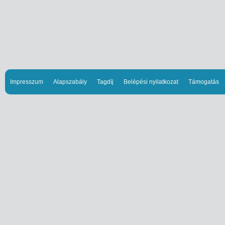
Impresszum
Alapszabály
Tagdíj
Belépési nyilatkozat
Támogatás