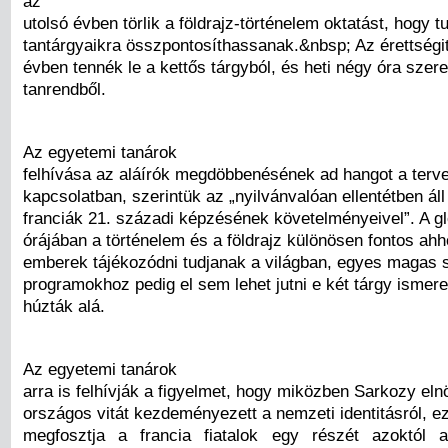
az
utolsó évben törlik a földrajz-történelem oktatást, hogy
tantárgyaikra összpontosíthassanak.&nbsp; Az érettségi
évben tennék le a kettős tárgyból, és heti négy óra szere
tanrendből.
Az egyetemi tanárok
felhívása az aláírók megdöbbenésének ad hangot a terve
kapcsolatban, szerintük az „nyilvánvalóan ellentétben áll 
franciák 21. századi képzésének követelményeivel”. A gl
órájában a történelem és a földrajz különösen fontos ah
emberek tájékozódni tudjanak a világban, egyes magas s
programokhoz pedig el sem lehet jutni e két tárgy ismere
húzták alá.
Az egyetemi tanárok
arra is felhívják a figyelmet, hogy miközben Sarkozy el
országos vitát kezdeményezett a nemzeti identitásról, e
megfosztja a francia fiatalok egy részét azoktól a