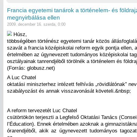
Francia egyetemi tanárok a történelem- és földraj
megnyirbálása ellen
2009. december 16. szerda, 0:00
Húsz,
többségében történész egyetemi tanár közös állásfoglalá
szavát a francia középiskolai reform egyik pontja ellen,
értelmében az úgynevezett tudományos középiskolai ta
osztályainak tanrendjéből törölnék a történelem és földraj
(Forrás: globusz.net)
A Luc Chatel
oktatási miniszterhez intézett felhívás „rövidlátónak” nev
szabályozást és annak visszavonását követeli.&nbsp;
A reform tervezetét Luc Chatel
csütörtökön terjeszti a Legfelső Oktatási Tanács (Consei
l’Éducation). Ennek értelmében azoknak a gimnazistákn
órarendjéből, akik az úgynevezett tudományos tagozato