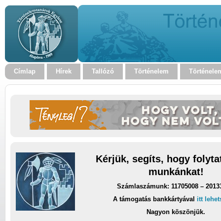
Címlap
Hírek
Tallózó
Történelem
Történele
Kérjük, segíts, hogy folyt
munkánkat!
Számlaszámunk: 11705008 – 2013
A támogatás bankkártyával
itt lehe
Nagyon köszönjük.