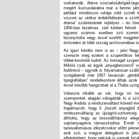
sorkatonák, illetve szocialistabrigád-ta
megért kurzusdarabra már a benne ját
például mindössze ruhája zöld színét t
viszont az utókor érdeklődésére a szính
dráma” születésének rejtélyes – és tör
1956-ban bizalmas, zárt körben felvett
ugyanis számos esetben szó szerin
bizonyította négy évvel ezelőtt megjele
évtizeden át több ország archívumában is
Az igazi kérdés nem is az – jelzi Nag
szerezte meg ezeket a szupertitkos fe
többé-kevésbé tudott. Az önmagát szuper
Miklós csak az egyik „anyagbeszerző” v
fedőnevű – ügynök is folyamatosan száll
szolgálatnál már 1957 tavaszán „gördü
tipográfiában” rendelkezésre álltak azo
évvel később hangzottak el a Thália szín
Válaszra inkább az vár, hogy mi mot
szempontok alapján válogatták ki a szí
Nagy András a rendszerváltást követő éve
fogalmazott, hogy ő „hozott anyagból do
rendszerváltásig az újságíró-szövetség 
állította, hogy az összeállításhoz el
sajtóanyagokra támaszkodnia. Ennél
tanúvallomásos idézetcsokor előtti jelene
esik szó, a magyar delegátust is játs
elfelejtettem, hogy nekünk is vannak biza