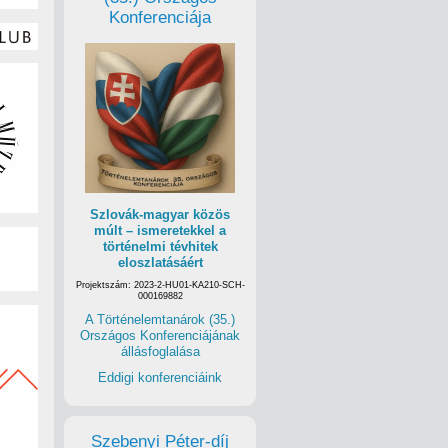
Konferenciája
Szlovák-magyar közös
múlt – ismeretekkel a
történelmi tévhitek
eloszlatásáért
Projektszám: 2023-2-HU01-KA210-SCH-
000169882
A Történelemtanárok (35.)
Országos Konferenciájának
állásfoglalása
Eddigi konferenciáink
Szebenyi Péter-díj