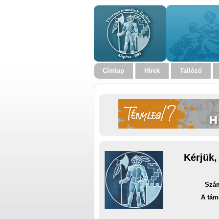
Címlap
Hírek
Tallózó
Kérjük,
Szám
A tám