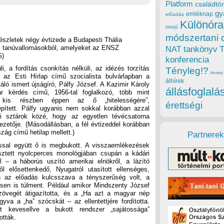
Platform
családtör
gy
emléknap
előadás
Különóra
interjú
módszertani 
részletek négy évtizede a Budapesti Thália
os tanúvallomásokból, amelyeket az ENSZ
tankönyv
NAT
G)
konferencia
, a fordítás csonkítás nélküli, az idézés torzítás
Tényleg!?
törvény
n az Esti Hírlap című szocialista bulvárlapban a
álhírek
áló ismert újságíró, Pálfy József. A Kazimir Károly
állásfoglalá
r kérdés című, 1956-tal foglalkozó, több mint
kis részben éppen az ő „hitelességére”,
érettségi
épített. Pálfy ugyanis nem sokkal korábban azzal
ri sztárok közé, hogy az egyetlen tévécsatorna
vezetője. (Másodállásban, a fél évtizeddel korábban
zág című hetilap mellett.)
Partnerek
ssal együtt ő is megbukott. A visszaemlékezések
esztett nyolcperces monológjában csupán a kádári
l – a háborús uszító amerikai elnökről, a lázító
 elősettenkedő, Nyugatról utasított ellenséges,
en az előadás kulcsszava a tényszerűség volt, a
sen is túlment. Például amikor Mindszenty József
zövegét átigazította, és a „Ha azt a magyar nép
gyva a „ha” szócskát – az ellentettjére fordította.
t kevesellve a bukott rendszer „sajátossága”
ották.