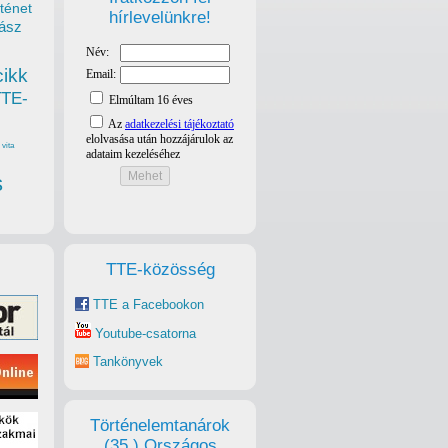
ténet
hírlevelünkre!
ász
cikk
TTE-
vita
s
TTE-közösség
TTE a Facebookon
Youtube-csatorna
Tankönyvek
Történelemtanárok
(35.) Országos