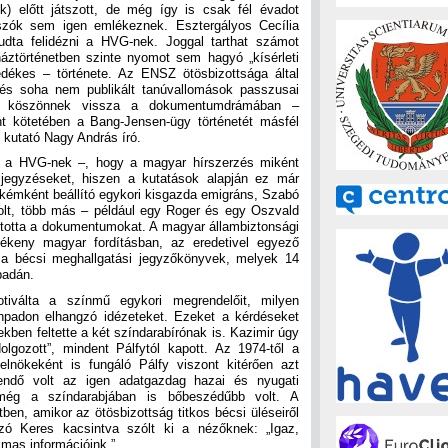
gok) előtt játszott, de még így is csak fél évadot
szók sem igen emlékeznek. Esztergályos Cecília
udta felidézni a HVG-nek. Joggal tarthat számot
áztörténetben szinte nyomot sem hagyó „kísérleti
edékes – története. Az ENSZ ötösbizottsága által
 és soha nem publikált tanúvallomások passzusai
t köszönnek vissza a dokumentumdrámában –
nt kötetében a Bang-Jensen-ügy történetét másfél
 kutató Nagy András író.
y a HVG-nek –, hogy a magyar hírszerzés miként
ljegyzéseket, hiszen a kutatások alapján ez már
kémként beállító egykori kisgazda emigráns, Szabó
olt, több más – például egy Roger és egy Oszvald
ította a dokumentumokat. A magyar állambiztonsági
lékeny magyar fordításban, az eredetivel egyező
k a bécsi meghallgatási jegyzőkönyvek, melyek 14
padán.
iválta a színmű egykori megrendelőit, milyen
npadon elhangzó idézeteket. Ezeket a kérdéseket
kben feltette a két színdarabírónak is. Kazimir úgy
lgozott”, mindent Pálfytól kapott. Az 1974-től a
elnökeként is fungáló Pálfy viszont kitérően azt
egendő volt az igen adatgazdag hazai és nyugati
 még a színdarabjában is bőbeszédűbb volt. A
tben, amikor az ötösbizottság titkos bécsi üléseiről
zó Keres kacsintva szólt ki a nézőknek: „Igaz,
lmas információink.”