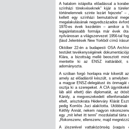
A hatalom istápolta előadással a korabe
színházi törekvéseknek” kijár a türe
történelemnek szinte lezárt fejezete” – 
kellett egy színházi bemutatóval me
megalakulásának negyedszázados évfordul
1970-es évek kezdetén – amikor a fo
legajánlatosabb formája már évek óta
nyilvánosan a világszervezet 1956-tal fo
(lásd Jelentések New Yorkból című írásun
Október 22-én a budapesti OSA Archívu
testület tevékenységének dokumentációja
Klára, a bizottság mellé beosztott mi
mentette ki az ENSZ irattárából, s
adományozta.
A szóban forgó honlapra már kikerült az
amely az előadásról készült, s amelyben 
a magyar ENSZ-delegátust és önmagát min
osztja ki a szerepeket. A CIA ügynökeként
láb alól eltett) dán diplomatát, az ötö
Károly, a megveszekedett ellenforradalm
eltelt, arisztokrata Héderváry Klárát Es
pedig Komlós Juci alakította. Utóbbina
Kéthly Annát, nekem nagyon rokonszenves
egy „mit lehet itt tenni” mozdulattal tárta
„Rokonszenv, ellenszenv, majd megnézzük
A jószerével vattaközönség (vagyis 