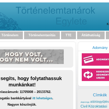
K
Történelem
Történelemtanítás
TTE
Átláthatóság
Adomány
 segíts, hogy folytathassuk
munkánkat!
laszámunk: 11705008 – 20133762.
Címkék
ogatás bankkártyával
itt lehetséges
.
aláírásgyűjtés
alapvizsga
Nagyon köszönjük.
Civil Közoktatási