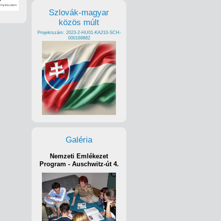
Szlovák-magyar
közös múlt
Projektszám: 2023-2-HU01-KA210-SCH-
000169882
Galéria
Nemzeti Emlékezet
Program - Auschwitz-út 4.