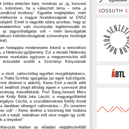
li kritika elnézően bánt, mondván az „új, korszerű
lem, különösen, ha a választott téma – noha „a
„rendkívül érzékeny”. Egyelőre megfejtetlen, miért
gemlékeznie a magyar hivatalosságnak az ENSZ
ójáról. Ennél is nagyobb talány azonban, hogy az
rradalomhoz való viszonyulás legildomosabb és
 az (agyon)hallgatás volt – miért boncolgatták
glalkozó különbizottságának szövevényes históriáját
kat).
m honlapjára mindenesetre kikerül a nemzetközi
, a Héderváry-gyűjtemény. Ezt a névadó Héderváry
ndenes munkatárs egykoron a megsemmisítés elől
 évtizeddel ezelőtt a Széchényi Könyvtárnak
 a rövid, valószínűleg egyetlen mozgóképtekercs,
a Thália Színház igazgatója (az egyik kulcsfigurát,
t direktort is alakító), Keres Emil a nézők előtt
 beállított (majd állítólag éppen e szervezet által
sbizottság másodtitkárát, Povl Bang-Jensent Mécs
ár Király Bélát Inke László, a magyargyűlölettel
ztergályos Cecília, a szociáldemokrata Kéthly Annát
k a darabban elhangzó vallomására – „Én ismertem
 volt” – Keres direktor a közönség felé fordulva
 szét a karját, teátrálisan erőt véve magán így szólt:
 a tényeket!”
eltávozás fejében az előadást végigfészkelődő