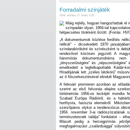
Forradalmi színjáték
2009. október 27. kedd, 0:00
Máig rejtély, hogyan hangozhattak el 
színpadán olyan, 1956-tal kapcsolat
hétpecsétes titokként őrzött. (Forrás: HV
„A dokumentumok közlése ferdítés nélküli
nélküli” – dicsekedett 1970 januárjába
színdarabíróként és színészként is debüt
rendezővel közösen jegyzett A magya
háromórás dokumentumdráma nem 
„tényszerűségére” és „népszerűségére” 
emelkedett a legfelkapottabb Kádár-ko
Híradójának lett „széles látókörű” műsor
az ő főszerkesztésével elindult Magyarors
A februári premieren azonban az előadá
szerint az első felvonás elejére szerk
történetírás 1956-os leckéjét mondta fe
Szabad Európa Rádióról, és a háttérből
horthysta, fasiszta elemekről. Miközb
szerzőpáros olykor a tendenciózus idézé
1956. november 3-ai rádiószózatának s
természetesnek találja” fordulatot – elha
Másutt pedig a hercegprímás jelzőjé
megfogalmazást „csalárdsággá” súlyosbít