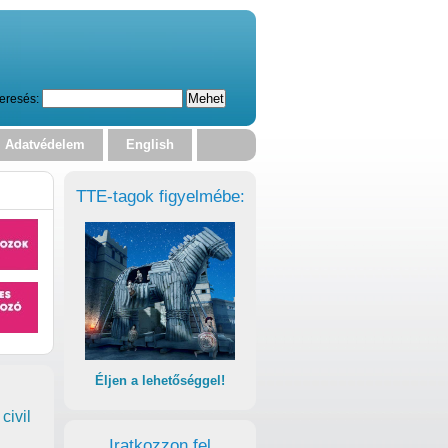
eresés:
Adatvédelem
English
TTE-tagok figyelmébe:
Éljen a lehetőséggel!
civil
Iratkozzon fel