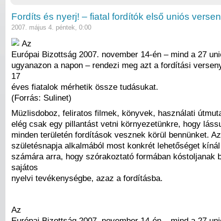
Fordíts és nyerj! – fiatal fordítók első uniós verse
2007. május 4. péntek, 0:00
Az
Európai Bizottság 2007. november 14-én – mind a 27 un
ugyanazon a napon – rendezi meg azt a fordítási versen
17
éves fiatalok mérhetik össze tudásukat.
(Forrás: Sulinet)
Müzlisdoboz, feliratos filmek, könyvek, használati útmut
elég csak egy pillantást vetni környezetünkre, hogy lássu
minden területén fordítások vesznek körül bennünket. Az
születésnapja alkalmából most konkrét lehetőséget kínál 
számára arra, hogy szórakoztató formában kóstoljanak 
sajátos
nyelvi tevékenységbe, azaz a fordításba.
Az
Európai Bizottság 2007. november 14-én – mind a 27 un