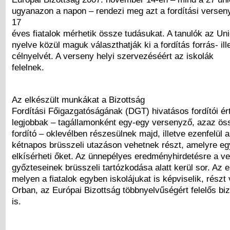
ugyanazon a napon – rendezi meg azt a fordítási versen
17
éves fiatalok mérhetik össze tudásukat. A tanulók az Uni
nyelve közül maguk választhatják ki a fordítás forrás- ill
célnyelvét. A verseny helyi szervezéséért az iskolák
felelnek.
Az elkészült munkákat a Bizottság
Fordítási Főigazgatóságának (DGT) hivatásos fordítói ért
legjobbak – tagállamonként egy-egy versenyző, azaz öss
fordító – oklevélben részesülnek majd, illetve ezenfelül a
kétnapos brüsszeli utazáson vehetnek részt, amelyre egy
elkísérheti őket. Az ünnepélyes eredményhirdetésre a v
győzteseinek brüsszeli tartózkodása alatt kerül sor. Az
melyen a fiatalok egyben iskolájukat is képviselik, rész
Orban, az Európai Bizottság többnyelvűségért felelős bi
is.