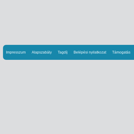
Impresszum
Alapszabály
Tagdíj
Belépési nyilatkozat
Támogatás