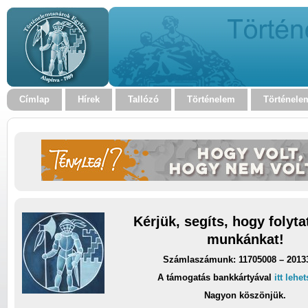
Címlap
Hírek
Tallózó
Történelem
Történele
Kérjük, segíts, hogy folyt
munkánkat!
Számlaszámunk: 11705008 – 2013
A támogatás bankkártyával
itt lehe
Nagyon köszönjük.