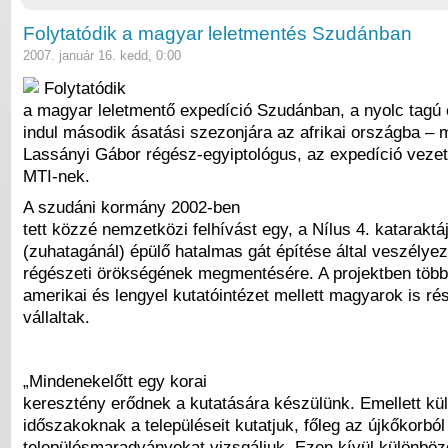
Folytatódik a magyar leletmentés Szudánban
2007. január 16. kedd, 0:00
Folytatódik
a magyar leletmentő expedíció Szudánban, a nyolc tagú
indul második ásatási szezonjára az afrikai országba – 
Lassányi Gábor régész-egyiptológus, az expedíció vezet
MTI-nek.
A szudáni kormány 2002-ben
tett közzé nemzetközi felhívást egy, a Nílus 4. kataraktá
(zuhatagánál) épülő hatalmas gát építése által veszélyezt
régészeti örökségének megmentésére. A projektben több
amerikai és lengyel kutatóintézet mellett magyarok is ré
vállaltak.
„Mindenekelőtt egy korai
keresztény erődnek a kutatására készülünk. Emellett kü
időszakoknak a településeit kutatjuk, főleg az újkőkorb
településmaradványokat vizsgáljuk. Ezen kívül különböző