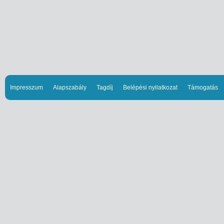
Impresszum
Alapszabály
Tagdíj
Belépési nyilatkozat
Támogatás