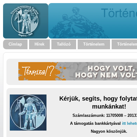
Címlap
Hírek
Tallózó
Történelem
Történele
Kérjük, segíts, hogy folyt
munkánkat!
Számlaszámunk: 11705008 – 2013
A támogatás bankkártyával
itt lehe
Nagyon köszönjük.