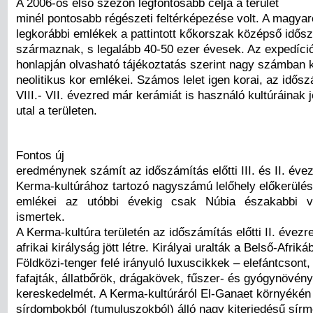
A 2006-os első szezon legfontosabb célja a terület
minél pontosabb régészeti feltérképezése volt. A magyarok
legkorábbi emlékek a pattintott kőkorszak középső idős
származnak, s legalább 40-50 ezer évesek. Az expedíció
honlapján olvasható tájékoztatás szerint nagy számban k
neolitikus kor emlékei. Számos lelet igen korai, az idősz
VIII.- VII. évezred már kerámiát is használó kultúráinak j
utal a területen.
Fontos új
eredménynek számít az időszámítás előtti III. és II. évez
Kerma-kultúrához tartozó nagyszámú lelőhely előkerülé
emlékei az utóbbi évekig csak Núbia északabbi vi
ismertek.
A Kerma-kultúra területén az időszámítás előtti II. évez
afrikai királyság jött létre. Királyai uralták a Belső-Afriká
Földközi-tenger felé irányuló luxuscikkek – elefántcsont,
fafajták, állatbőrök, drágakövek, fűszer- és gyógynövén
kereskedelmét. A Kerma-kultúráról El-Ganaet környékén 
sírdombokból (tumuluszokból) álló nagy kiterjedésű sír