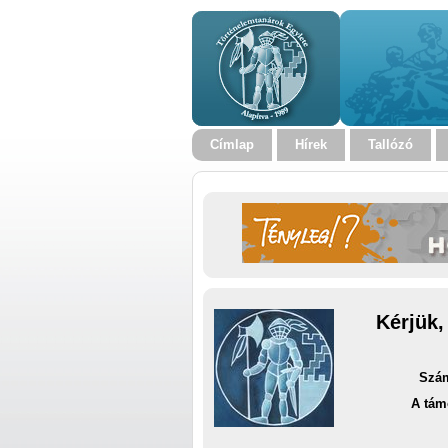
Címlap
Hírek
Tallózó
Kérjük,
Szám
A tám