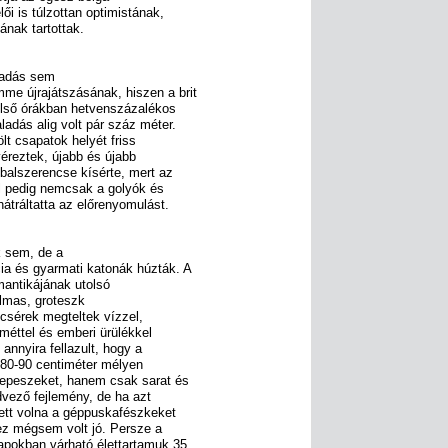
ői is túlzottan optimistának,
ának tartottak.
ámadás sem
me újrajátszásának, hiszen a brit
első órákban hetvenszázalékos
adás alig volt pár száz méter.
ölt csapatok helyét friss
véreztek, újabb és újabb
 balszerencse kísérte, mert az
ől pedig nemcsak a golyók és
hátráltatta az előrenyomulást.
 sem, de a
cia és gyarmati katonák húzták. A
mantikájának utolsó
lmas, groteszk
lcsérek megteltek vízzel,
eméttel és emberi ürülékkel
 annyira fellazult, hogy a
 80-90 centiméter mélyen
 repeszeket, hanem csak sarat és
edvező fejlemény, de ha azt
ett volna a géppuskafészkeket
ez mégsem volt jó. Persze a
apokban várható élettartamuk 35