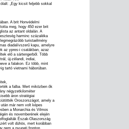
alt: „Egy kicsit feljebb sokkal
ában. A brit Honvédelmi
ította meg, hogy 450 ezer brit
lista az antant oldalán. A
veszteség harminc százaléka
 A legmegrázóbb turistaélmény
mas diadalívszerű kapu, amelyre
ek az ypres-i csatákban, azaz
tek elő a sártengerből. Több
ál, új-zélandi, indiai,
 neve a falakon. Ez több, mint
vig tartó vietnami háborúban.
itek,
rték a falba. Mert miközben ők
hány négyzetkilométer
isebb áron stratégiai
kiütötték Oroszországot, amely a
a után már nem volt képes
ésben a Monarchia és Vilmos
végén és novemberének elején
s elfoglalták Észak-Olaszország
azért volt dühös, mert korábban
gy nem a nyugati fronton