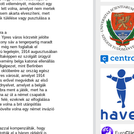
tott véleményét, másrészt egy
ó lett volna, amelyet nem mertek
sem akarta elveszíteni, mert
k túlélése vagy pusztulása a
ra a
 Ypres város körzetét jelölte
ékony sáv a tengerpartig maradt
 még nem foglaltak el
rú legelején, 1914 augusztusában
ltaképpen ez szolgált ürügyül
kemény belga katonai ellenállás
digépezet, mint Berlinben
4 októberére az ország egész
pres városát, amelyet 1914
ös erővel megvédtek az első
öldnyelvet, amelyet a belgák
abra ment a játék, mert ha a
olna az út a német csapatok
 felé, ezeknek az elfoglalása
 volna a brit utánpótlás
növelte volna egy német invázió
 azzal kompenzálták, hogy
ották el a három oldalról is