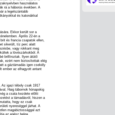
i szaknyelvben használatos
ták rá a háborús években. A
már a legelszántabb
 patkányokkal és katonákkal
lására. Ekkor került sor a
ténelemben. Április 22-én a
rit és francia csapatok ellen,
t sikerült, tíz perc alatt
rgezésbe, vagy rokkant meg
kültek a lövészárkokból. A
 brillíroztak. Ilyen átütő
, ezért nem biztosítottak elég
att a gáztámadás igen csekély
lt ember az elhagyott antant
. Az igazi téboly csak 1917
ával, Haig tábornok hónapokig
még a csata kezdete előtti
ezetést a támadásról, hiszen a
 mutatta, hogy ez csak
rületi nyereséggel járhat. A
retlen magabiztossággal azt
ítja az egész belga