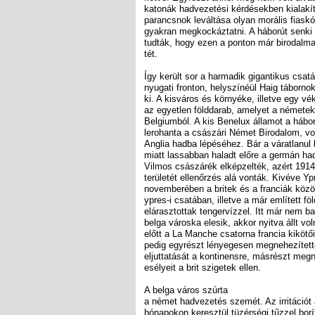
katonák hadvezetési kérdésekben kialakí
parancsnok leváltása olyan morális fiask
gyakran megkockáztatni. A háborút senki 
tudták, hogy ezen a ponton már birodalma
tét.
Így került sor a harmadik gigantikus csatá
nyugati fronton, helyszínéül Haig tábornok
ki. A kisváros és környéke, illetve egy v
az egyetlen földdarab, amelyet a németek
Belgiumból. A kis Benelux államot a hábo
lerohanta a császári Német Birodalom, vo
Anglia hadba lépéséhez. Bár a váratlanul 
miatt lassabban haladt előre a germán ha
Vilmos császárék elképzelték, azért 191
területét ellenőrzés alá vonták. Kivéve Y
novemberében a britek és a franciák köz
ypres-i csatában, illetve a már említett f
elárasztottak tengervízzel. Itt már nem b
belga városka elesik, akkor nyitva állt v
előtt a La Manche csatorna francia kikötői
pedig egyrészt lényegesen megnehezítette
eljuttatását a kontinensre, másrészt meg
esélyeit a brit szigetek ellen.
A belga város szúrta
a német hadvezetés szemét. Az irritációt
hónapokon keresztül tüzérségi tűzzel borít