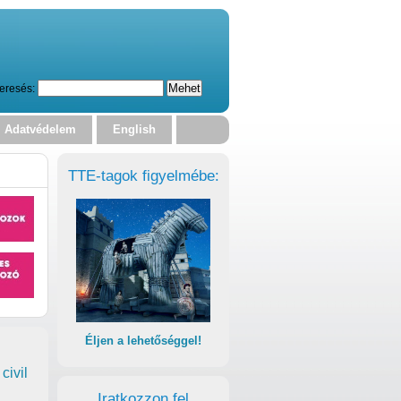
eresés:
Adatvédelem
English
TTE-tagok figyelmébe:
Éljen a lehetőséggel!
civil
Iratkozzon fel