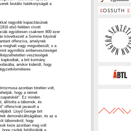
verek brutális hatékonyságát a
okkal nagyobb kapacitásúnak
 1916 első felében vívott
nciák együttesen csaknem 800 ezer
án következett a Somme folyónál
t antant offenzíva, amelynek
na meghalt vagy megsebesült, s a
mint egymilliós emberveszteséget
elképzelhetetlen veszteségek
n kapkodtak, a brit kormány
olásába, amikor kiderült, hogy
égyzetkilométeres
timizmusa azonban töretlen volt,
hihetjük, hogy a német
 csapatokéit”. Ez minden
, állította a tábornok, és
ő” offenzívát javasolt a
éljából. Lloyd George brit
etek demoralizáltságában, és az a
kót tábornokról, hogy
kusok keze azonban meg volt
hogy civilek felülbírálják a