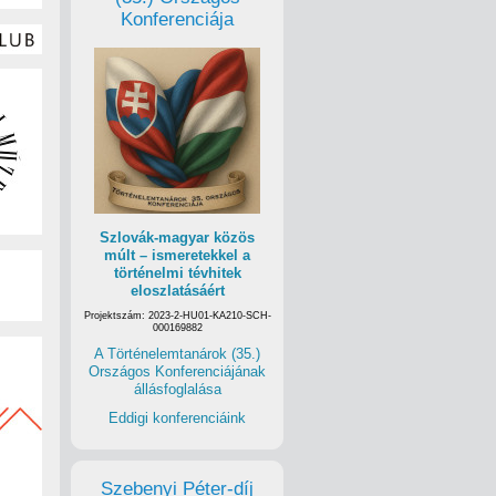
Konferenciája
Szlovák-magyar közös
múlt – ismeretekkel a
történelmi tévhitek
eloszlatásáért
Projektszám: 2023-2-HU01-KA210-SCH-
000169882
A Történelemtanárok (35.)
Országos Konferenciájának
állásfoglalása
Eddigi konferenciáink
Szebenyi Péter-díj