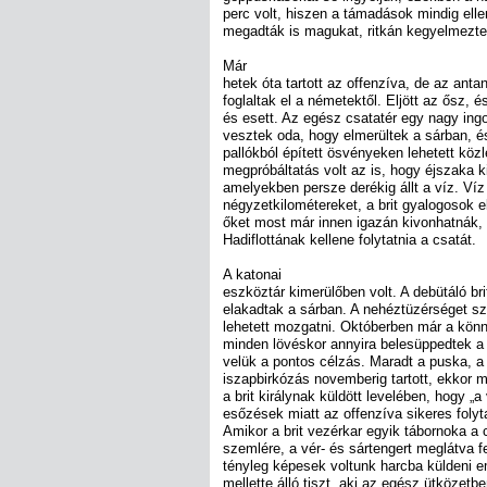
perc volt, hiszen a támadások mindig ell
megadták is magukat, ritkán kegyelmezte
Már
hetek óta tartott az offenzíva, de az antan
foglaltak el a németektől. Eljött az ősz, é
és esett. Az egész csatatér egy nagy ing
vesztek oda, hogy elmerültek a sárban, é
pallókból épített ösvényeken lehetett köz
megpróbáltatás volt az is, hogy éjszaka 
amelyekben persze derékig állt a víz. Víz
négyzetkilométereket, a brit gyalogosok e
őket most már innen igazán kivonhatnák, 
Hadiflottának kellene folytatnia a csatát.
A katonai
eszköztár kimerülőben volt. A debütáló b
elakadtak a sárban. A nehéztüzérséget sz
lehetett mozgatni. Októberben már a könny
minden lövéskor annyira belesüppedtek a 
velük a pontos célzás. Maradt a puska, a
iszapbirkózás novemberig tartott, ekkor m
a brit királynak küldött levelében, hogy „
esőzések miatt az offenzíva sikeres foly
Amikor a brit vezérkar egyik tábornoka a
szemlére, a vér- és sártengert meglátva felk
tényleg képesek voltunk harcba küldeni e
mellette álló tiszt, aki az egész ütközetbe