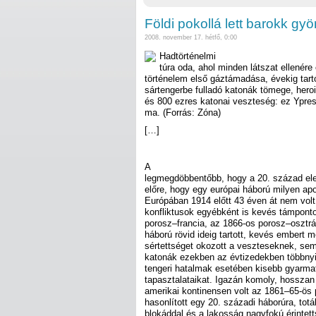
Földi pokollá lett barokk g
2008. november 17. hétfő, 0:00
Hadtörténelmi
túra oda, ahol minden látszat ellenére 
történelem első gáztámadása, évekig tart
sártengerbe fulladó katonák tömege, her
és 800 ezres katonai veszteség: ez Ypre
ma. (Forrás: Zóna)
[…]
A
legmegdöbbentőbb, hogy a 20. század ele
előre, hogy egy európai háború milyen apok
Európában 1914 előtt 43 éven át nem volt
konfliktusok egyébként is kevés támponto
porosz–francia, az 1866-os porosz–osztrá
háború rövid ideig tartott, kevés embert 
sértettséget okozott a veszteseknek, sem
katonák ezekben az évtizedekben többnyi
tengeri hatalmak esetében kisebb gyarma
tapasztalataikat. Igazán komoly, hosszan 
amerikai kontinensen volt az 1861–65-ös 
hasonlított egy 20. századi háborúra, tot
blokáddal és a lakosság nagyfokú érintett