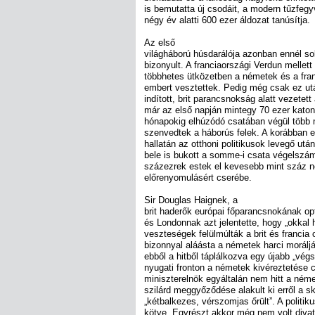
is bemutatta új csodáit, a modern tűzfegy
négy év alatti 600 ezer áldozat tanúsítja.
Az első
világháború húsdarálója azonban ennél s
bizonyult. A franciaországi Verdun mellett
többhetes ütközetben a németek és a fra
embert vesztettek. Pedig még csak ez ut
indított, brit parancsnokság alatt vezetet
már az első napján mintegy 70 ezer kato
hónapokig elhúzódó csatában végül több 
szenvedtek a háborús felek. A korábban 
hallatán az otthoni politikusok levegő utá
bele is bukott a somme-i csata végelszám
százezrek estek el kevesebb mint száz n
előrenyomulásért cserébe.
Sir Douglas Haignek, a
brit haderők európai főparancsnokának op
és Londonnak azt jelentette, hogy „okkal 
veszteségek felülmúlták a brit és francia
bizonnyal aláásta a németek harci morálját
ebből a hitből táplálkozva egy újabb „végs
nyugati fronton a németek kivéreztetése c
miniszterelnök egyáltalán nem hitt a ném
szilárd meggyőződése alakult ki erről a s
„kétbalkezes, vérszomjas őrült”. A politi
kötve. Egyrészt akkor még nem volt divat, 