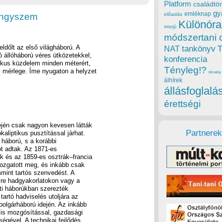
Platform
családtör
gy
emléknap
yöngyszem
előadás
Különóra
interjú
módszertani 
eldőlt az első világháború. A
tankönyv
NAT
ó állóháború véres ütközetekkel,
konferencia
oikus küzdelem minden méterért,
Tényleg!?
s mérlege. Íme nyugaton a helyzet
törvény
álhírek
állásfoglalá
érettségi
jén csak nagyon kevesen látták
Partnerek
aliptikus pusztítással járhat.
 háború, s a korábbi
t adtak. Az 1871-es
k és az 1859-es osztrák–francia
mozgatott meg, és inkább csak
mint tartós szenvedést. A
re hadgyakorlatokon vagy a
ti háborúkban szerezték
tartó hadviselés utoljára az
polgárháború idején. Az inkább
ális mozgósítással, gazdasági
ségével. A technikai fejlődés