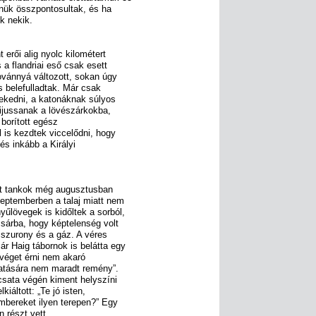
enük összpontosultak, és ha
k nekik.
t erői alig nyolc kilométert
s a flandriai eső csak esett
ovánnyá változott, sokan úgy
s belefulladtak. Már csak
lekedni, a katonáknak súlyos
kijussanak a lövészárkokba,
 borított egész
l is kezdtek viccelődni, hogy
és inkább a Királyi
rit tankok még augusztusban
eptemberben a talaj miatt nem
űlövegek is kidőltek a sorból,
sárba, hogy képtelenség volt
 szurony és a gáz. A véres
ár Haig tábornok is belátta egy
a véget érni nem akaró
tatására nem maradt remény”.
 csata végén kiment helyszíni
iáltott: „Te jó isten,
mbereket ilyen terepen?” Egy
n részt vett