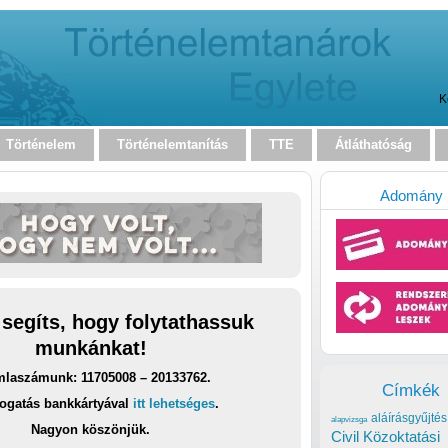
K
Történelem
Történelemtanítás
TTE
Átláthatóság
Adomány
 segíts, hogy folytathassuk
munkánkat!
laszámunk: 11705008 – 20133762.
Címkék
ogatás bankkártyával
itt lehetséges
.
aláírásgyűjtés
alapvizsga
Nagyon köszönjük.
Civil Közoktatási