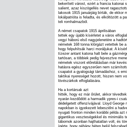
bekerített várost, ezért a francia katona
salient, azaz kiszögellés nevet ragasztot
lakosok 1915 januárjáig bírták, de ekkor 
lokálpatrióta is feladta, és elköltözött a
teli romhalmazból.
A német csapatok 1915 áprilisában
tettek egy újabb kísérletet a város elfogla
vegyi háború első nagyjelenetére a hadtör
németek 168 tonna klórgázt vetettek be a b
hogy felpuhítsák harci moráljukat. A kísérle
tízezer antant katona halt bele a gázmé
tartósan, a többiek pedig fejvesztve mene
németek viszont előrelátásban már kevésbé
hatásra egész egyszerűen nem számítottak
csapatot a gyalogsági támadáshoz, s emi
taktikai nyereséget hozott, hiszen nem vo
lövészárkok elfoglalására.
Ha a kortársak azt
hitték, hogy ez már őrület, akkor tévedtek
nyarán kezdődött a harmadik ypres-i csat
dédelgetett offenzívájával. Lloyd George 
napokban is igyekezett lebeszélni a hadv
nyugati fronton minden korábbi példa azt
gigantikus veszteségekkel és minimális te
tábornok azonban hajthatatlan volt, és tö
ígérte, hogy néhány héten belül felszabad