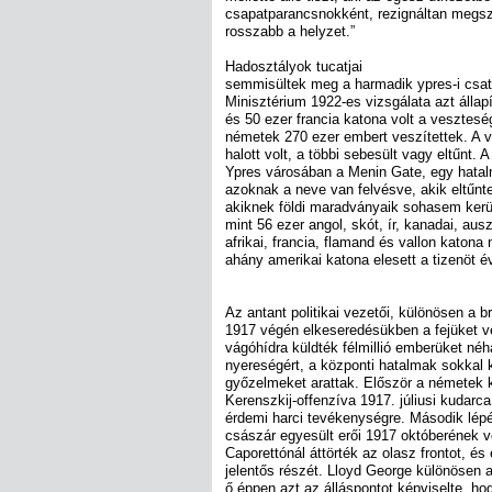
csapatparancsnokként, rezignáltan megszól
rosszabb a helyzet.”
Hadosztályok tucatjai
semmisültek meg a harmadik ypres-i csat
Minisztérium 1922-es vizsgálata azt állap
és 50 ezer francia katona volt a veszteség
németek 270 ezer embert veszítettek. A 
halott volt, a többi sebesült vagy eltűnt.
Ypres városában a Menin Gate, egy hatal
azoknak a neve van felvésve, akik eltűnt
akiknek földi maradványaik sohasem kerül
mint 56 ezer angol, skót, ír, kanadai, ausztr
afrikai, francia, flamand és vallon katona
ahány amerikai katona elesett a tizenöt é
Az antant politikai vezetői, különösen a br
1917 végén elkeseredésükben a fejüket ve
vágóhídra küldték félmillió emberüket né
nyereségért, a központi hatalmak sokkal k
győzelmeket arattak. Először a németek 
Kerenszkij-offenzíva 1917. júliusi kudarc
érdemi harci tevékenységre. Második lép
császár egyesült erői 1917 októberének 
Caporettónál áttörték az olasz frontot, é
jelentős részét. Lloyd George különösen 
ő éppen azt az álláspontot képviselte, ho