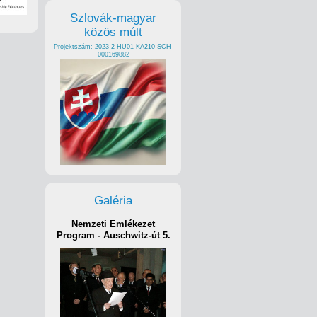
Szlovák-magyar
közös múlt
Projektszám: 2023-2-HU01-KA210-SCH-
000169882
Galéria
Nemzeti Emlékezet
Program - Auschwitz-út 5.