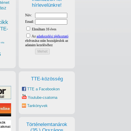
ténet
hírlevelünkre!
ász
cikk
TTE-
vita
s
TTE-közösség
TTE a Facebookon
Youtube-csatorna
Tankönyvek
Történelemtanárok
(35.) Országos