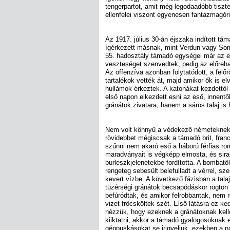
tengerpartot, amit még legodaadóbb tisztel
ellenfelei viszont egyenesen fantazmagóri
Az 1917. július 30-án éjszaka indított t
ígérkezett másnak, mint Verdun vagy Som
55. hadosztály támadó egységei már az 
veszteséget szenvedtek, pedig az előrehal
Az offenzíva azonban folytatódott, a felőr
tartalékok vették át, majd amikor ők is el
hullámok érkeztek. A katonákat kezdettől
első napon elkezdett esni az eső, innent
gránátok zivatara, hanem a sáros talaj is 
Nem volt könnyű a védekező németeknek
rövidebbet mégiscsak a támadó brit, fran
szűnni nem akaró eső a háború férfias ro
maradványait is végképp elmosta, és sira
burleszkjelenetekbe fordította. A bombatö
rengeteg sebesült belefulladt a vérrel, sz
kevert vízbe. A következő fázisban a talaj
tüzérségi gránátok becsapódáskor rögtön
befúródtak, és amikor felrobbantak, nem
vizet fröcsköltek szét. Első látásra ez k
nézzük, hogy ezeknek a gránátoknak kell
kiiktatni, akkor a támadó gyalogosoknak 
géppuskásokat se irigyeljük, ezekben a n