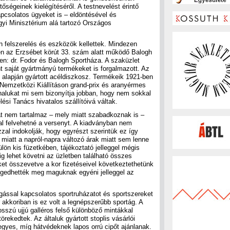
etőségeinek kielégítéséről. A testnevelést érintő
apcsolatos ügyeket is – eldöntésével és
gyi Minisztérium alá tartozó Országos
n felszerelés és eszközök kellettek. Mindezen
ten az Erzsébet körút 33. szám alatt működő Balogh
en: dr. Fodor és Balogh Sportháza. A szaküzlet
nt saját gyártmányú termékeket is forgalmazott. Az
m alapján gyártott acéldiszkosz. Termékeik 1921-ben
Nemzetközi Kiállításon grand-prix és aranyérmes
nalukat mi sem bizonyítja jobban, hogy nem sokkal
ési Tanács hivatalos szállítóivá váltak.
t nem tartalmaz – mely miatt szabadkoznak is –
al felvehetné a versenyt. A kiadványban nem
zal indokolják, hogy egyrészt szerintük ez így
 miatt a napról-napra változó árak miatt sem lenne
Külön kis füzetkében, tájékoztató jelleggel mégis
ig lehet követni az üzletben található összes
et összevetve a kor fizetéseivel következtethetünk
engedhették meg maguknak egyéni jelleggel az
úgással kapcsolatos sportruházatot és sportszereket
akkoriban is ez volt a legnépszerűbb sportág. A
sszú ujjú galléros felső különböző mintákkal
törekedtek. Az általuk gyártott stoplis vásárlói
egyes, míg hátvédeknek lapos orrú cipőt ajánlanak.