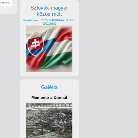
Szlovák-magyar
közös múlt
Projektszám: 2023-2-HU01-KA210-SCH-
000169882
Galéria
Mementó a Donnál