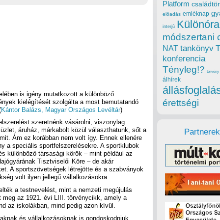
Platform
családtör
gy
emléknap
előadás
Különóra
interjú
módszertani 
tankönyv
NAT
konferencia
Tényleg!?
törvény
álhírek
állásfoglalá
elében is igény mutatkozott a különböző
érettségi
ények kielégítését szolgálta a most bemutatandó
(
Kántor Balázs, Magyar Országos Levéltár
)
lszerelést szeretnénk vásárolni, viszonylag
zlet, áruház, márkabolt közül választhatunk, sőt a
Partnerek
mit. Ám ez korábban nem volt így. Ennek ellenére
y a speciális sportfelszerelésekre. A sportklubok
 és különböző társasági körök – mint például az
jógyárának Tisztviselői Köre – de akár
t. A sportszövetségek létrejötte és a szabványok
g volt ilyen jellegű vállalkozásokra.
lték a testnevelést, mint a nemzeti megújulás
meg az 1921. évi LIII. törvénycikk, amely a
nd az iskolákban, mind pedig azon kívül.
raknak és vállalkozásoknak is gondoskodniuk