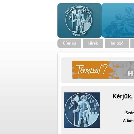
Címlap
Hírek
Tallózó
Kérjük,
Szám
A tám