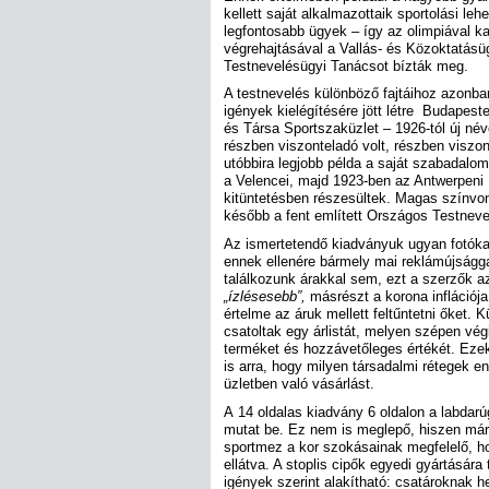
kellett saját alkalmazottaik sportolási leh
legfontosabb ügyek – így az olimpiával k
végrehajtásával a Vallás- és Közoktatásü
Testnevelésügyi Tanácsot bízták meg.
A testnevelés különböző fajtáihoz azonba
igények kielégítésére jött létre Budapes
és Társa Sportszaküzlet – 1926-tól új név
részben viszonteladó volt, részben viszo
utóbbira legjobb példa a saját szabadalo
a Velencei, majd 1923-ben az Antwerpeni 
kitüntetésben részesültek. Magas színvo
később a fent említett Országos Testnevel
Az ismertetendő kiadványuk ugyan fotóka
ennek ellenére bármely mai reklámújságg
találkozunk árakkal sem, ezt a szerzők az
„ízlésesebb”,
másrészt a korona inflációja
értelme az áruk mellett feltűntetni őket. 
csatoltak egy árlistát, melyen szépen vég
terméket és hozzávetőleges értékét. Ezek
is arra, hogy milyen társadalmi rétegek 
üzletben való vásárlást.
A 14 oldalas kiadvány 6 oldalon a labdar
mutat be. Ez nem is meglepő, hiszen már 
sportmez a kor szokásainak megfelelő, ho
ellátva. A stoplis cipők egyedi gyártására 
igények szerint alakítható: csatároknak h