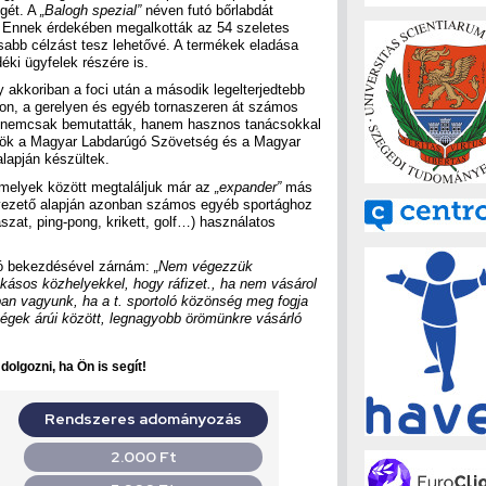
égét. A
„Balogh spezial”
néven futó bőrlabdát
. Ennek érdekében megalkották az 54 szeletes
osabb célzást tesz lehetővé. A termékek eladása
déki ügyfelek részére is.
y akkoriban a foci után a második legelterjedtebb
rúdon, a gerelyen és egyéb tornaszeren át számos
t nemcsak bemutatták, hanem hasznos tanácsokkal
közök a Magyar Labdarúgó Szövetség és a Magyar
alapján készültek.
 melyek között megtaláljuk már az
„expander”
más
bevezető alapján azonban számos egyéb sportághoz
ászat, ping-pong, krikett, golf…) használatos
só bekezdésével zárnám:
„Nem végezzük
kásos közhelyekkel, hogy ráfizet., ha nem vásárol
ban vagyunk, ha a t. sportoló közönség meg fogja
égek árúi között, legnagyobb örömünkre vásárló
olgozni, ha Ön is segít!