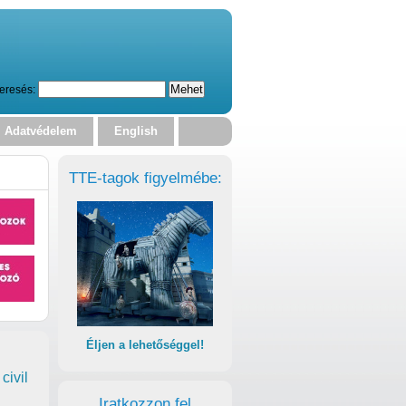
eresés:
Adatvédelem
English
TTE-tagok figyelmébe:
Éljen a lehetőséggel!
civil
Iratkozzon fel