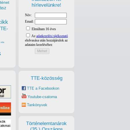
ténet
hírlevelünkre!
ász
cikk
TTE-
vita
s
TTE-közösség
TTE a Facebookon
Youtube-csatorna
Tankönyvek
Történelemtanárok
(35.) Országos