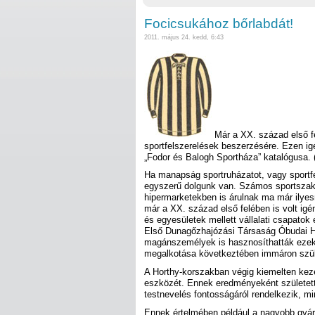
Focicsukához bőrlabdát!
2011. május 24. kedd, 6:43
Már a XX. század első f
sportfelszerelések beszerzésére. Ezen ig
„Fodor és Balogh Sportháza” katalógusa. 
Ha manapság sportruházatot, vagy sportfe
egyszerű dolgunk van. Számos sportszakü
hipermarketekben is árulnak ma már ilyes
már a XX. század első felében is volt igén
és egyesületek mellett vállalati csapatok
Első Dunagőzhajózási Társaság Óbudai Ha
magánszemélyek is hasznosíthatták ezeke
megalkotása következtében immáron szüksé
A Horthy-korszakban végig kiemelten keze
eszközét. Ennek eredményeként született 
testnevelés fontosságáról rendelkezik, mi
Ennek értelmében például a nagyobb gyá