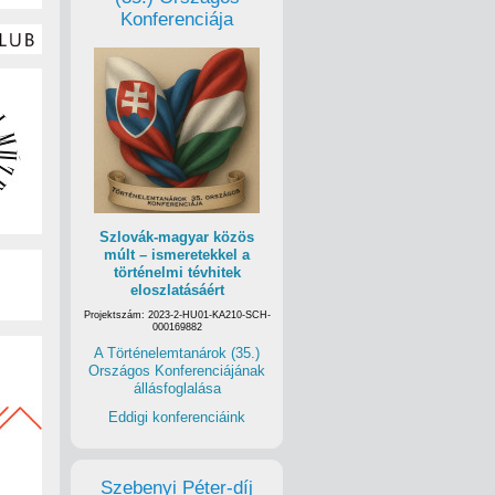
Konferenciája
Szlovák-magyar közös
múlt – ismeretekkel a
történelmi tévhitek
eloszlatásáért
Projektszám: 2023-2-HU01-KA210-SCH-
000169882
A Történelemtanárok (35.)
Országos Konferenciájának
állásfoglalása
Eddigi konferenciáink
Szebenyi Péter-díj