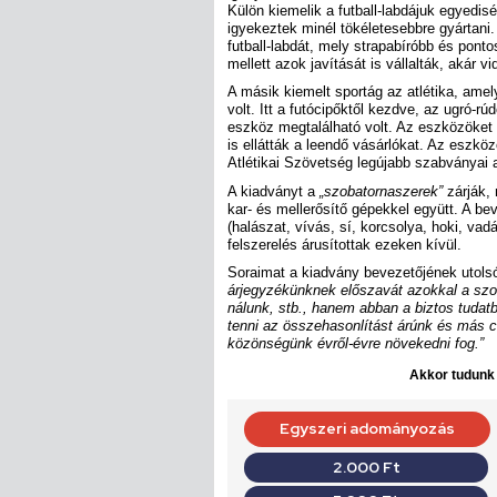
Külön kiemelik a futball-labdájuk egyedis
igyekeztek minél tökéletesebbre gyártani
futball-labdát, mely strapabíróbb és pont
mellett azok javítását is vállalták, akár vi
A másik kiemelt sportág az atlétika, amel
volt. Itt a futócipőktől kezdve, az ugró-
eszköz megtalálható volt. Az eszközöke
is ellátták a leendő vásárlókat. Az esz
Atlétikai Szövetség legújabb szabványai 
A kiadványt a
„szobatornaszerek”
zárják,
kar- és mellerősítő gépekkel együtt. A 
(halászat, vívás, sí, korcsolya, hoki, vad
felszerelés árusítottak ezeken kívül.
Soraimat a kiadvány bevezetőjének utol
árjegyzékünknek előszavát azokkal a szo
nálunk, stb., hanem abban a biztos tudat
tenni az összehasonlítást árúnk és más c
közönségünk évről-évre növekedni fog.”
Akkor tudunk d