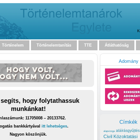
K
Történelem
Történelemtanítás
TTE
Átláthatóság
Adomány
 segíts, hogy folytathassuk
munkánkat!
laszámunk: 11705008 – 20133762.
Címkék
ogatás bankkártyával
itt lehetséges
.
aláírásgyűjtés
alapvizsga
Nagyon köszönjük.
Civil Közoktatási