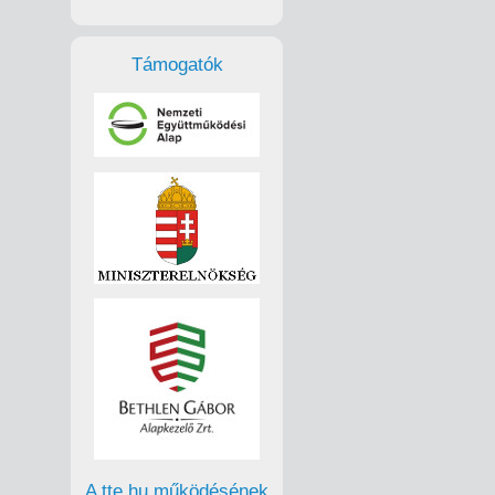
Támogatók
A tte.hu működésének