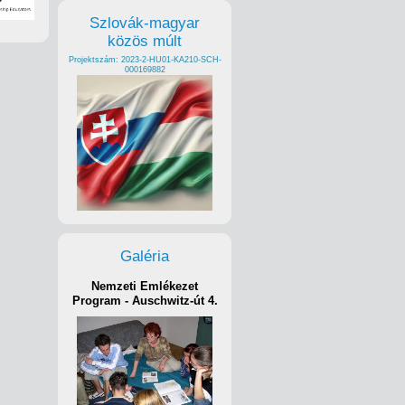
Szlovák-magyar
közös múlt
Projektszám: 2023-2-HU01-KA210-SCH-
000169882
Galéria
Nemzeti Emlékezet
Program - Auschwitz-út 4.