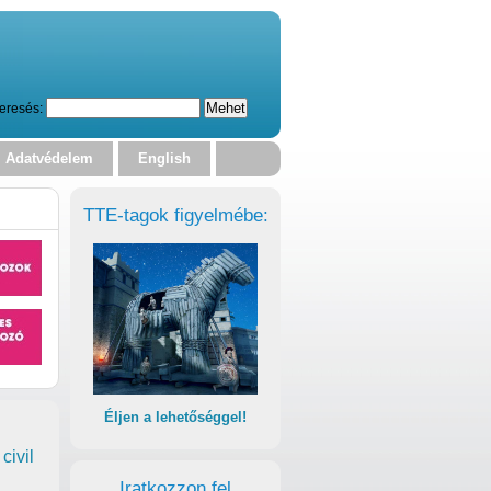
eresés:
Adatvédelem
English
TTE-tagok figyelmébe:
Éljen a lehetőséggel!
civil
Iratkozzon fel