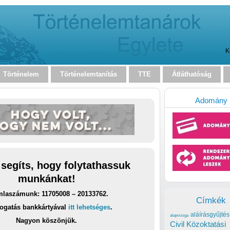
K
Történelem
Történelemtanítás
TTE
Átláthatóság
Adomány
 segíts, hogy folytathassuk
munkánkat!
laszámunk: 11705008 – 20133762.
Címkék
ogatás bankkártyával
itt lehetséges
.
aláírásgyűjtés
alapvizsga
Nagyon köszönjük.
Civil Közoktatási