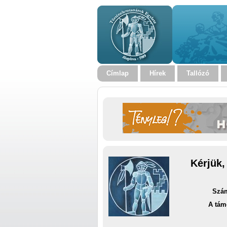
Címlap
Hírek
Tallózó
Kérjük,
Szám
A tám