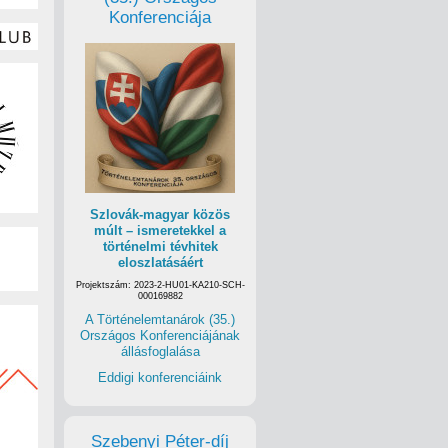
Konferenciája
Szlovák-magyar közös
múlt – ismeretekkel a
történelmi tévhitek
eloszlatásáért
Projektszám: 2023-2-HU01-KA210-SCH-
000169882
A Történelemtanárok (35.)
Országos Konferenciájának
állásfoglalása
Eddigi konferenciáink
Szebenyi Péter-díj