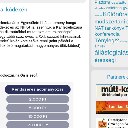
Platform
családtör
gy
emléknap
kai kódexén
előadás
Különóra
interjú
módszertani 
elemtanárok Egyesülete bírálta kemény hangú
dexet és az NPK-t is, szerintük a Kar létrehozása
tankönyv
NAT
s diktatúrákkal mutat szellemi rokonságot”.
konferencia
 egy „több száz éves, a XXI. század kihívásainak
Tényleg!?
det” kíván kötelezővé tenni (mint például a
törvény
 tükröző magatartást, hagyományos öltözködést).
álhírek
állásfoglalá
érettségi
olgozni, ha Ön is segít!
Partnerek