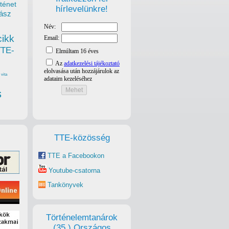
ténet
hírlevelünkre!
ász
cikk
TTE-
vita
s
TTE-közösség
TTE a Facebookon
Youtube-csatorna
Tankönyvek
Történelemtanárok
(35.) Országos