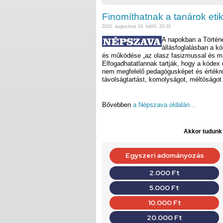
Finomíthatnak a tanárok eti
2015. augusztus 24. hétfő, 23:32
A napokban a Történ
állásfoglalásban a kó
és működése „az olasz fasizmussal és má
Elfogadhatatlannak tartják, hogy a kódex
nem megfelelő pedagógusképet és értékren
távolságtartást, komolyságot, méltóságot
Bővebben
a Népszava oldalán…
Akkor tudunk d