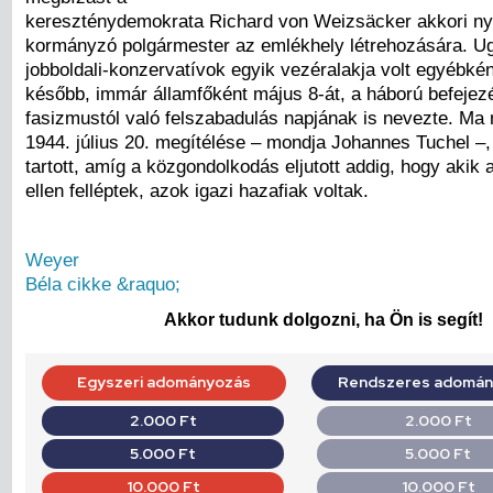
kereszténydemokrata Richard von Weizsäcker akkori nyu
kormányzó polgármester az emlékhely létrehozására. U
jobboldali-konzervatívok egyik vezéralakja volt egyébkén
később, immár államfőként május 8-át, a háború befejez
fasizmustól való felszabadulás napjának is nevezte. M
1944. július 20. megítélése – mondja Johannes Tuchel –,
tartott, amíg a közgondolkodás eljutott addig, hogy akik a
ellen felléptek, azok igazi hazafiak voltak.
Weyer
Béla cikke &raquo;
Akkor tudunk dolgozni, ha Ön is segít!