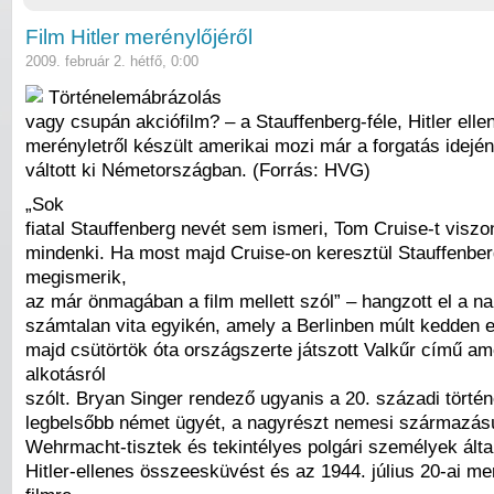
Film Hitler merénylőjéről
2009. február 2. hétfő, 0:00
Történelemábrázolás
vagy csupán akciófilm? – a Stauffenberg-féle, Hitler ellen
merényletről készült amerikai mozi már a forgatás idején
váltott ki Németországban. (Forrás: HVG)
„Sok
fiatal Stauffenberg nevét sem ismeri, Tom Cruise-t viszo
mindenki. Ha most majd Cruise-on keresztül Stauffenber
megismerik,
az már önmagában a film mellett szól” – hangzott el a n
számtalan vita egyikén, amely a Berlinben múlt kedden el
majd csütörtök óta országszerte játszott Valkűr című am
alkotásról
szólt. Bryan Singer rendező ugyanis a 20. századi törté
legbelsőbb német ügyét, a nagyrészt nemesi származás
Wehrmacht-tisztek és tekintélyes polgári személyek álta
Hitler-ellenes összeesküvést és az 1944. július 20-ai mer