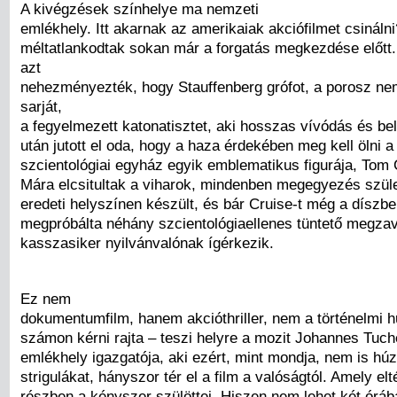
A kivégzések színhelye ma nemzeti
emlékhely. Itt akarnak az amerikaiak akciófilmet csinálni
méltatlankodtak sokan már a forgatás megkezdése előt
azt
nehezményezték, hogy Stauffenberg grófot, a porosz ne
sarját,
a fegyelmezett katonatisztet, aki hosszas vívódás és bel
után jutott el oda, hogy a haza érdekében meg kell ölni a 
szcientológiai egyház egyik emblematikus figurája, Tom 
Mára elcsitultak a viharok, mindenben megegyezés szület
eredeti helyszínen készült, és bár Cruise-t még a díszb
megpróbálta néhány szcientológiaellenes tüntető megzav
kasszasiker nyilvánvalónak ígérkezik.
Ez nem
dokumentumfilm, hanem akcióthriller, nem a történelmi h
számon kérni rajta – teszi helyre a mozit Johannes Tuch
emlékhely igazgatója, aki ezért, mint mondja, nem is húz
strigulákat, hányszor tér el a film a valóságtól. Amely el
részben a kényszer szülöttei. Hiszen nem lehet két órába