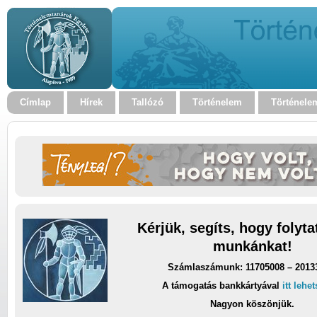
Címlap
Hírek
Tallózó
Történelem
Történele
Kérjük, segíts, hogy folyt
munkánkat!
Számlaszámunk: 11705008 – 2013
A támogatás bankkártyával
itt lehe
Nagyon köszönjük.