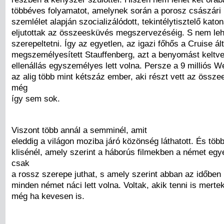
többéves folyamatot, amelynek során a porosz császári 
szemlélet alapján szocializálódott, tekintélytisztelő kato
eljutottak az összeesküvés megszervezéséig. S nem leh
szerepeltetni. Így az egyetlen, az igazi főhős a Cruise ált
megszemélyesített Stauffenberg, azt a benyomást keltve
ellenállás egyszemélyes lett volna. Persze a 9 milliós 
az alig több mint kétszáz ember, aki részt vett az össz
még
így sem sok.
Viszont több annál a semminél, amit
eleddig a világon moziba járó közönség láthatott. És töb
klisénél, amely szerint a háborús filmekben a német eg
csak
a rossz szerepe juthat, s amely szerint abban az időben 
minden német náci lett volna. Voltak, akik tenni is mertek
még ha kevesen is.