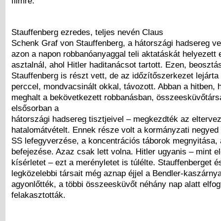
filmre.
Stauffenberg ezredes, teljes nevén Claus
Schenk Graf von Stauffenberg, a hátországi hadsereg ve
azon a napon robbanóanyaggal teli aktatáskát helyezett 
asztalnál, ahol Hitler haditanácsot tartott. Ezen, beosztá
Stauffenberg is részt vett, de az időzítőszerkezet lejárta
perccel, mondvacsinált okkal, távozott. Abban a hitben, h
meghalt a bekövetkezett robbanásban, összeesküvőtársa
elsősorban a
hátországi hadsereg tisztjeivel – megkezdték az eltervez
hatalomátvételt. Ennek része volt a kormányzati negyed 
SS lefegyverzése, a koncentrációs táborok megnyitása,
befejezése. Azaz csak lett volna. Hitler ugyanis – mint e
kísérletet – ezt a merényletet is túlélte. Stauffenberget é
legközelebbi társait még aznap éjjel a Bendler-kaszárny
agyonlőtték, a többi összeesküvőt néhány nap alatt elfog
felakasztották.