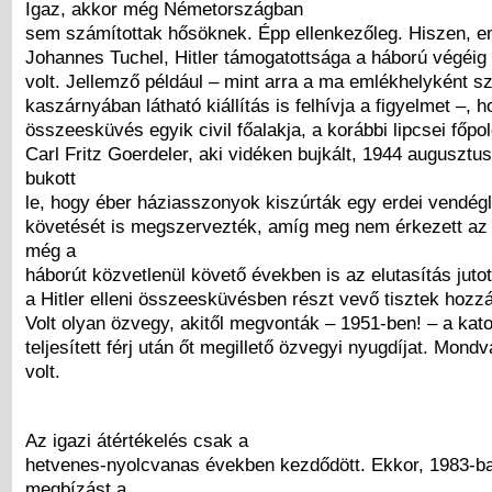
Igaz, akkor még Németországban
sem számítottak hősöknek. Épp ellenkezőleg. Hiszen, e
Johannes Tuchel, Hitler támogatottsága a háború végéig s
volt. Jellemző például – mint arra a ma emlékhelyként sz
kaszárnyában látható kiállítás is felhívja a figyelmet –, 
összeesküvés egyik civil főalakja, a korábbi lipcsei főpo
Carl Fritz Goerdeler, aki vidéken bujkált, 1944 augusztu
bukott
le, hogy éber háziasszonyok kiszúrták egy erdei vendég
követését is megszervezték, amíg meg nem érkezett az 
még a
háborút közvetlenül követő években is az elutasítás jutot
a Hitler elleni összeesküvésben részt vevő tisztek hozzá
Volt olyan özvegy, akitől megvonták – 1951-ben! – a kato
teljesített férj után őt megillető özvegyi nyugdíjat. Mondv
volt.
Az igazi átértékelés csak a
hetvenes-nyolcvanas években kezdődött. Ekkor, 1983-ba
megbízást a