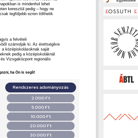
 napokban is mindenhol lehet
neten keresztül pedig – hogy ne
sak legföljebb ezren tölthetik
agyis a felvételi
ől számolják ki. Az érettségikre
ni: a középiskolásoknak saját
teknek pedig a középiskoláknál
 és Vizsgaközpont regionális
ozni, ha Ön is segít!