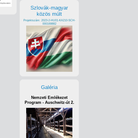
Szlovák-magyar
közös múlt
Projektszám: 2023-2-HU01-KA210-SCH-
000169882
Galéria
Nemzeti Emlékezet
Program - Auschwitz-út 2.