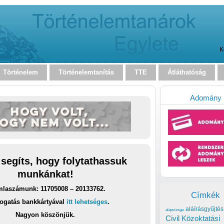
K
Történelem
Történelemtanítás
TTE
Átláthatóság
Adomány
 segíts, hogy folytathassuk
munkánkat!
laszámunk: 11705008 – 20133762.
Címkék
ogatás bankkártyával
itt lehetséges
.
aláírásgyűjtés
alapvizsga
Nagyon köszönjük.
Civil Közoktatási