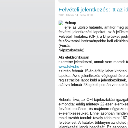
Felvételi jelentkezés: itt az i
2005. február 14. hétfő, 0:00
Holnap
éjfél az utolsó határidő, amikor még po
felvételi jelentkezési lapokat: az A jelűe
Felvételi Irodához (OFI), a B jelűeket pe
felsőoktatási intézményekbe kell elkülden
(Forrás:
Népszabadság)
Aki elektronikusan
szeretne jelentkezni, annak sem maradt t
www.felvi.hu
–
szintén február 15-én éjfélig lehet kitölteni 
lapokat. Az e-jelentkezés véglegesítése 
regisztrációs lapot küld a jelentkezőknek
aláírva február 28-ig kell postán visszakül
Roberts Éva, az OFI tájékoztatási igazga
elmondta: eddig mintegy 22 ezer jelentkez
felvételi irodához, és majdnem négyezren
e-jelentkezésüket. Ennél azonban minden 
majd tovább tanulni: tavaly több mint 167
felvételivel. A fiatalok többnyire az utolsó
jelentkezési lapok beadását. Ez azonban 