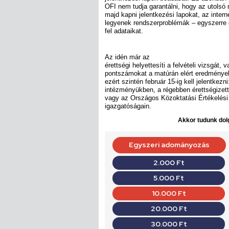
OFI nem tudja garantálni, hogy az utolsó
majd kapni jelentkezési lapokat, az inter
legyenek rendszerproblémák – egyszerre c
fel adataikat.
Az idén már az
érettségi helyettesíti a felvételi vizsgát, v
pontszámokat a matúrán elért eredményekb
ezért szintén február 15-ig kell jelentkez
intézményükben, a régebben érettségizet
vagy az Országos Közoktatási Értékelési
igazgatóságain.
Akkor tudunk dolg