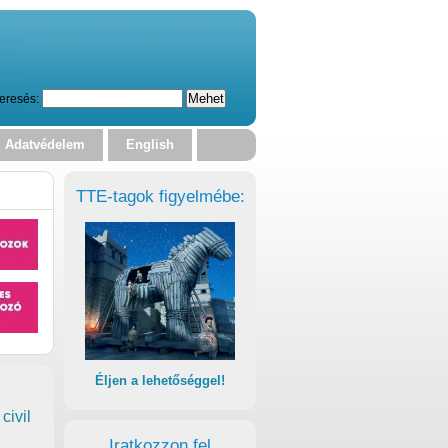
eresés:
Adatvédelem
English
TTE-tagok figyelmébe:
Éljen a lehetőséggel!
civil
Iratkozzon fel