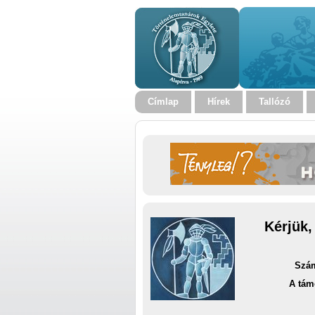
Címlap
Hírek
Tallózó
Kérjük,
Szám
A tám