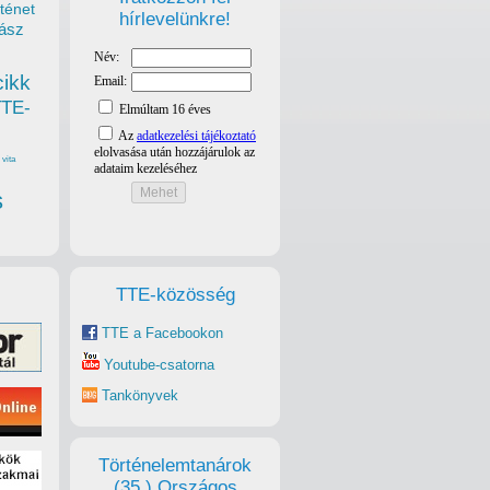
ténet
hírlevelünkre!
ász
cikk
TTE-
vita
s
TTE-közösség
TTE a Facebookon
Youtube-csatorna
Tankönyvek
Történelemtanárok
(35.) Országos