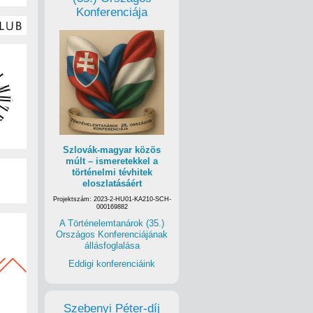
Konferenciája
Szlovák-magyar közös
múlt – ismeretekkel a
történelmi tévhitek
eloszlatásáért
Projektszám: 2023-2-HU01-KA210-SCH-
000169882
A Történelemtanárok (35.)
Országos Konferenciájának
állásfoglalása
Eddigi konferenciáink
Szebenyi Péter-díj