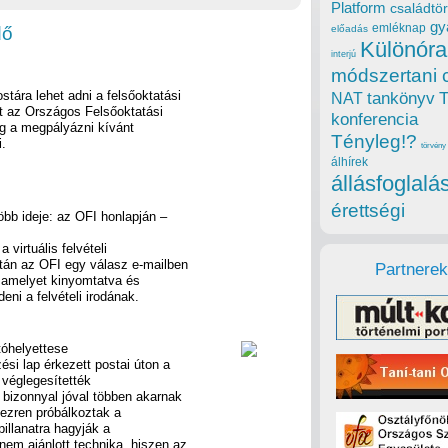
Platform
családtör
gy
emléknap
dő
előadás
Különóra
interjú
módszertani 
stára lehet adni a felsőoktatási
tankönyv
NAT
ket az Országos Felsőoktatási
konferencia
dig a megpályázni kívánt
Tényleg!?
i.
törvény
álhírek
állásfoglalá
érettségi
öbb ideje: az OFI honlapján –
a virtuális felvételi
után az OFI egy válasz e-mailben
Partnerek
, amelyet kinyomtatva és
deni a felvételi irodának.
tóhelyettese
ési lap érkezett postai úton a
 véglegesítették
bizonnyal jóval többen akarnak
 ezren próbálkoztak a
 pillanatra hagyják a
nem ajánlott technika, hiszen az