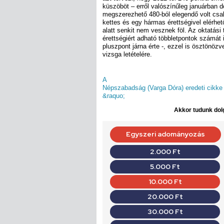
küszöböt – erről valószínűleg januárban 
megszerezhető 480-ból elegendő volt csak
kettes és egy hármas érettségivel elérhet
alatt senkit nem vesznek föl. Az oktatási
érettségiért adható többletpontok számát i
pluszpont járna érte -, ezzel is ösztönöz
vizsga letételére.
A
Népszabadság (Varga Dóra) eredeti cikke
&raquo;
Akkor tudunk dolg