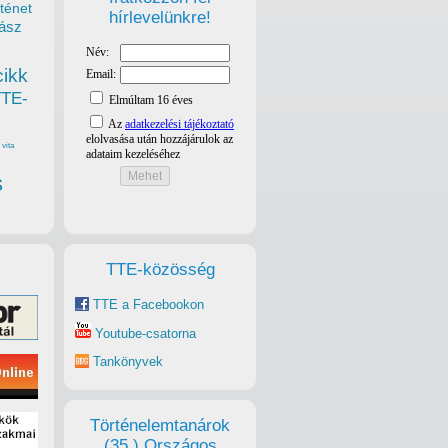
ténet
hírlevelünkre!
ász
cikk
TTE-
vita
s
TTE-közösség
TTE a Facebookon
Youtube-csatorna
Tankönyvek
Történelemtanárok
(35.) Országos