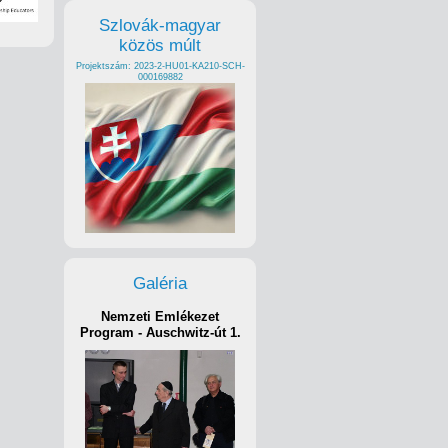
Szlovák-magyar
közös múlt
Projektszám: 2023-2-HU01-KA210-SCH-
000169882
Galéria
Nemzeti Emlékezet
Program - Auschwitz-út 1.