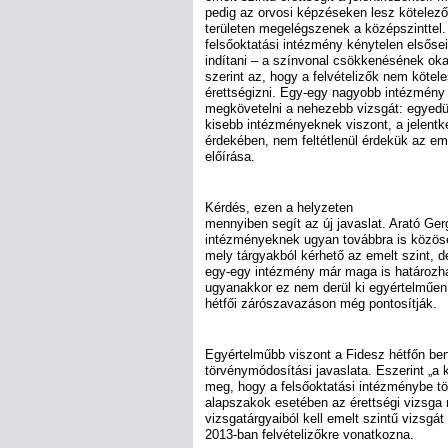
pedig az orvosi képzéseken lesz kötelező 
területen megelégszenek a középszinttel
felsőoktatási intézmény kénytelen elsőse
indítani – a színvonal csökkenésének ok
szerint az, hogy a felvételizők nem kötel
érettségizni. Egy-egy nagyobb intézmény
megkövetelni a nehezebb vizsgát: egyedüli
kisebb intézményeknek viszont, a jelent
érdekében, nem feltétlenül érdekük az em
előírása.
Kérdés, ezen a helyzeten
mennyiben segít az új javaslat. Arató Ger
intézményeknek ugyan továbbra is közöse
mely tárgyakból kérhető az emelt szint, de
egy-egy intézmény már maga is határozha
ugyanakkor ez nem derül ki egyértelműen. 
hétfői zárószavazáson még pontosítják.
Egyértelműbb viszont a Fidesz hétfőn ben
törvénymódosítási javaslata. Eszerint „a
meg, hogy a felsőoktatási intézménybe tö
alapszakok esetében az érettségi vizsga
vizsgatárgyaiból kell emelt szintű vizsgát 
2013-ban felvételizőkre vonatkozna.