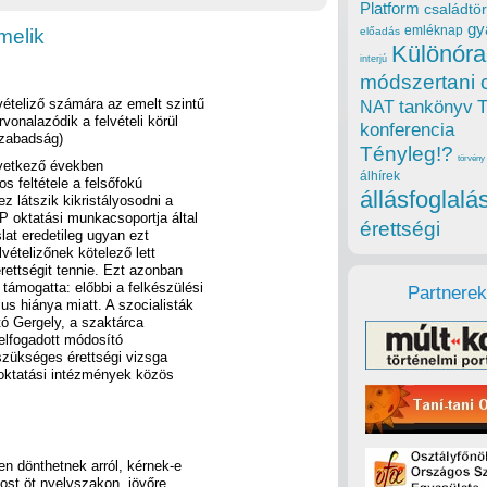
Platform
családtör
gy
emléknap
melik
előadás
Különóra
interjú
módszertani 
vételiző számára az emelt szintű
tankönyv
NAT
vonalazódik a felvételi körül
konferencia
pszabadság)
Tényleg!?
törvény
övetkező években
álhírek
os feltétele a felsőfokú
állásfoglalá
 látszik kikristályosodni a
 oktatási munkacsoportja által
érettségi
lat eredetileg ugyan ezt
lvételizőnek kötelező lett
érettségit tennie. Ezt azonban
támogatta: előbbi a felkészülési
Partnerek
us hiánya miatt. A szocialisták
ó Gergely, a szaktárca
n elfogadott módosító
 szükséges érettségi vizsga
őoktatási intézmények közös
n dönthetnek arról, kérnek-e
Most öt nyelvszakon, jövőre