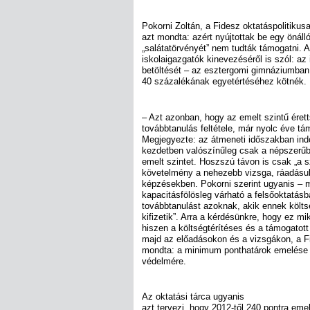
Pokorni Zoltán, a Fidesz oktatáspolitikus
azt mondta: azért nyújtottak be egy önáll
„salátatörvényét” nem tudták támogatni. 
iskolaigazgatók kinevezéséről is szól: a
betöltését – az esztergomi gimnáziumban t
40 százalékának egyetértéséhez kötnék.
– Azt azonban, hogy az emelt szintű érett
továbbtanulás feltétele, már nyolc éve tá
Megjegyezte: az átmeneti időszakban indo
kezdetben valószínűleg csak a népszerű
emelt szintet. Hoszszú távon is csak „a 
követelmény a nehezebb vizsga, ráadásul
képzésekben. Pokorni szerint ugyanis – 
kapacitásfölösleg várható a felsőoktatásb
továbbtanulást azoknak, akik ennek költs
kifizetik”. Arra a kérdésünkre, hogy ez mi
hiszen a költségtérítéses és a támogatott
majd az előadásokon és a vizsgákon, a Fi
mondta: a minimum ponthatárok emelése i
védelmére.
Az oktatási tárca ugyanis
azt tervezi, hogy 2012-től 240 pontra emel