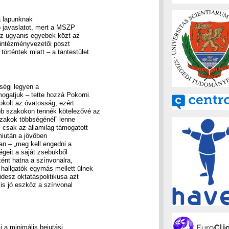
a lapunknak
ó javaslatot, mert a MSZP
Az ugyanis egyebek közt az
z intézményvezetői poszt
örténtek miatt – a tantestület
ségi legyen a
mogatjuk – tette hozzá Pokorni.
kolt az óvatosság, ezért
bb szakokon tennék kötelezővé az
szakok többségénél” lenne
 csak az államilag támogatott
miután a jövőben
an – „meg kell engedni a
égeit a saját zsebükből
ként hatna a színvonalra,
 hallgatók egymás mellett ülnek
desz oktatáspolitikusa azt
s jó eszköz a színvonal
i a minimális bejutási