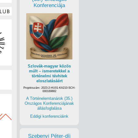
Konferenciája
Szlovák-magyar közös
múlt – ismeretekkel a
történelmi tévhitek
eloszlatásáért
Projektszám: 2023-2-HU01-KA210-SCH-
000169882
A Történelemtanárok (35.)
Országos Konferenciájának
állásfoglalása
Eddigi konferenciáink
Szebenyi Péter-díj