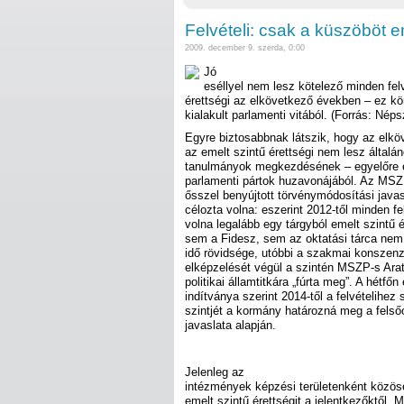
Felvételi: csak a küszöböt e
2009. december 9. szerda, 0:00
Jó
eséllyel nem lesz kötelező minden fel
érettségi az elkövetkező években – ez kör
kialakult parlamenti vitából. (Forrás: Né
Egyre biztosabbnak látszik, hogy az elk
az emelt szintű érettségi nem lesz általán
tanulmányok megkezdésének – egyelőre ez
parlamenti pártok huzavonájából. Az MSZP
ősszel benyújtott törvénymódosítási javas
célozta volna: eszerint 2012-től minden fe
volna legalább egy tárgyból emelt szintű 
sem a Fidesz, sem az oktatási tárca nem 
idő rövidsége, utóbbi a szakmai konszenz
elképzelését végül a szintén MSZP-s Arat
politikai államtitkára „fúrta meg”. A hétfő
indítványa szerint 2014-től a felvételihez
szintjét a kormány határozná meg a fels
javaslata alapján.
Jelenleg az
intézmények képzési területenként közöse
emelt szintű érettségit a jelentkezőktől. 