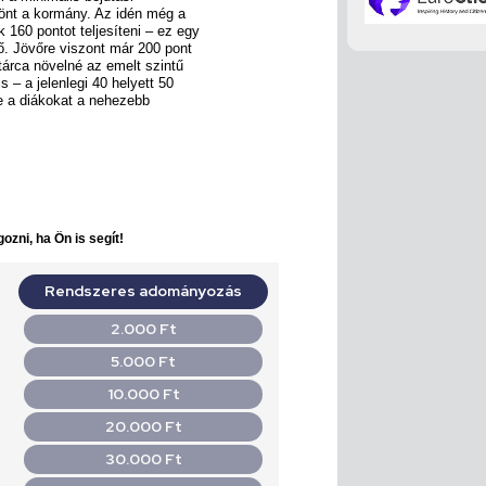
dönt a kormány. Az idén még a
 160 pontot teljesíteni – ez egy
ő. Jövőre viszont már 200 pont
 tárca növelné az emelt szintű
s – a jelenlegi 40 helyett 50
ve a diákokat a nehezebb
ozni, ha Ön is segít!