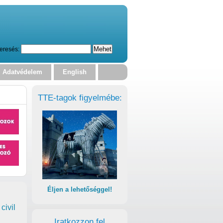
eresés:
Adatvédelem
English
TTE-tagok figyelmébe:
Éljen a lehetőséggel!
civil
Iratkozzon fel