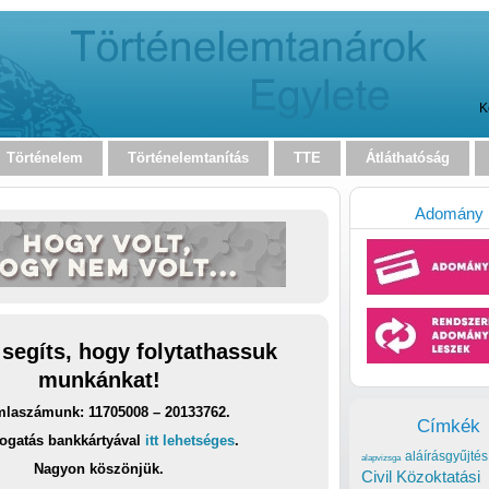
K
Történelem
Történelemtanítás
TTE
Átláthatóság
Adomány
 segíts, hogy folytathassuk
munkánkat!
laszámunk: 11705008 – 20133762.
Címkék
ogatás bankkártyával
itt lehetséges
.
aláírásgyűjtés
alapvizsga
Nagyon köszönjük.
Civil Közoktatási