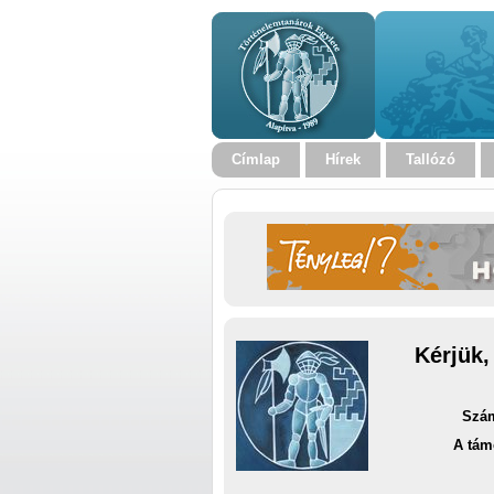
Címlap
Hírek
Tallózó
Kérjük,
Szám
A tám