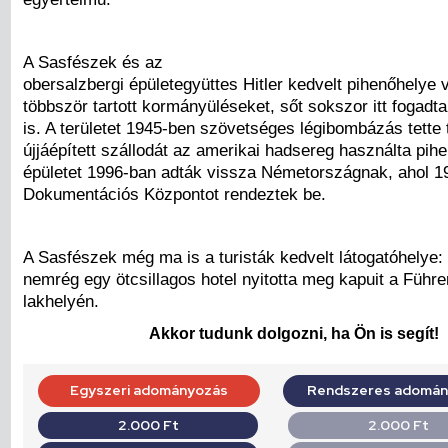
A Sasfészek és az
obersalzbergi épületegyüttes Hitler kedvelt pihenőhelye v
többször tartott kormányüléseket, sőt sokszor itt fogadt
is. A területet 1945-ben szövetséges légibombázás tette
újjáépített szállodát az amerikai hadsereg használta pih
épületet 1996-ban adták vissza Németországnak, ahol 1
Dokumentációs Központot rendeztek be.
A Sasfészek még ma is a turisták kedvelt látogatóhelye:
nemrég egy ötcsillagos hotel nyitotta meg kapuit a Führe
lakhelyén.
Akkor tudunk dolgozni, ha Ön is segít!