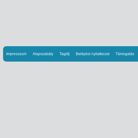
Impresszum
Alapszabály
Tagdíj
Belépési nyilatkozat
Támogatás