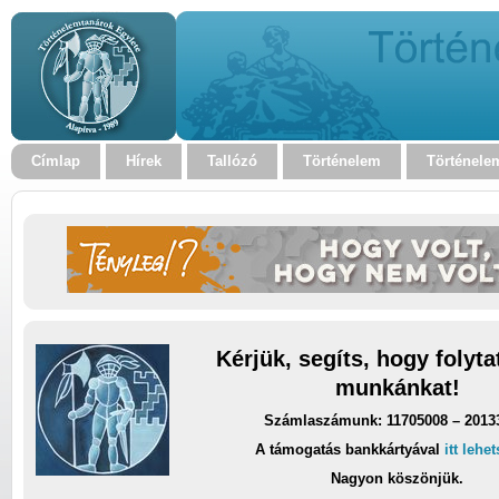
Címlap
Hírek
Tallózó
Történelem
Történele
Kérjük, segíts, hogy folyt
munkánkat!
Számlaszámunk: 11705008 – 2013
A támogatás bankkártyával
itt lehe
Nagyon köszönjük.