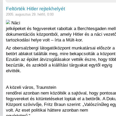
Feltörték Hitler rejtekhelyét
2005. augusztus 29. hétfő, 0:00
Náci
jelképeket és fegyvereket raboltak a Berchtesgaden melle
dokumentációs központból, amely Hitler és a náci vezet
tartozkodási helye volt – írta a Múlt-kor.
Az obersalzbergi látogatóközpont munkatársai először a
betört ablakot találták meg, mire bekapcsolták a központ 
Ezután az épület átvizsgálásakor vették észre, hogy több
bezúzták, és azokból a kiállítási tárgyakat egytől egyig
elvitték.
A közeli város, Traunstein
rendőrei azonban nem közölték a sajtóval, hogy pontosa
fegyvereket és kitüntetéseket loptak el a betörők. A Do
Központ szóvivője, Fritz Braun szerint: „Valószínűleg eg
volt. Az eset politikai háttere azonban nem
egyértelmű.”