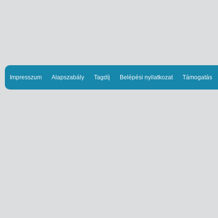
Impresszum
Alapszabály
Tagdíj
Belépési nyilatkozat
Támogatás