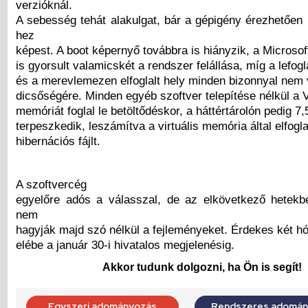
verzióknál.
A sebesség tehát alakulgat, bár a gépigény érezhetően
hez
képest. A boot képernyő továbbra is hiányzik, a Microsof
is gyorsult valamicskét a rendszer felállása, míg a lefog
és a merevlemezen elfoglalt hely minden bizonnyal nem
dicsőségére. Minden egyéb szoftver telepítése nélkül a 
memóriát foglal le betöltődéskor, a háttértárolón pedig 7
terpeszkedik, leszámítva a virtuális memória által elfogla
hibernációs fájlt.
A szoftvercég
egyelőre adós a válasszal, de az elkövetkező hetekb
nem
hagyják majd szó nélkül a fejleményeket. Érdekes két 
elébe a január 30-i hivatalos megjelenésig.
Akkor tudunk dolgozni, ha Ön is segít!