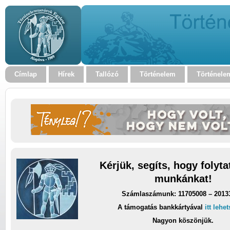
Címlap
Hírek
Tallózó
Történelem
Történele
Kérjük, segíts, hogy folyt
munkánkat!
Számlaszámunk: 11705008 – 2013
A támogatás bankkártyával
itt lehe
Nagyon köszönjük.