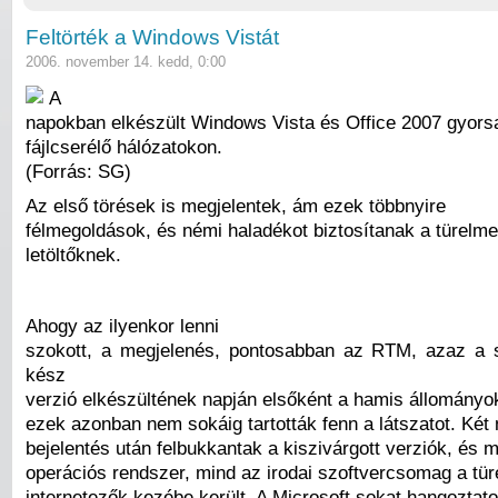
Feltörték a Windows Vistát
2006. november 14. kedd, 0:00
A
napokban elkészült Windows Vista és Office 2007 gyorsa
fájlcserélő hálózatokon.
(Forrás: SG)
Az első törések is megjelentek, ám ezek többnyire
félmegoldások, és némi haladékot biztosítanak a türelme
letöltőknek.
Ahogy az ilyenkor lenni
szokott, a megjelenés, pontosabban az RTM, azaz a 
kész
verzió elkészültének napján elsőként a hamis állományo
ezek azonban nem sokáig tartották fenn a látszatot. Két 
bejelentés után felbukkantak a kiszivárgott verziók, és 
operációs rendszer, mind az irodai szoftvercsomag a tür
internetezők kezébe került. A Microsoft sokat hangoztato