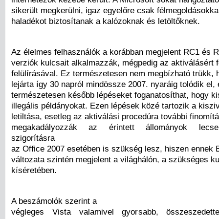
sikerült megkerülni, igaz egyelőre csak félmegoldásokk
haladékot biztosítanak a kalózoknak és letöltőknek.
Az élelmes felhasználók a korábban megjelent RC1 és 
verziók kulcsait alkalmazzák, mégpedig az aktiválásért fe
felülírásával. Ez természetesen nem megbízható trükk, h
lejárta így 30 napról mindössze 2007. nyaráig tolódik el,
természetesen később lépéseket foganatosíthat, hogy ki
illegális példányokat. Ezen lépések közé tartozik a kiszi
letiltása, esetleg az aktiválási procedúra további finomít
megakadályozzák az érintett állományok lecse
szigorításra
az Office 2007 esetében is szükség lesz, hiszen ennek 
változata szintén megjelent a világhálón, a szükséges k
kíséretében.
A beszámolók szerint a
végleges Vista valamivel gyorsabb, összeszedett