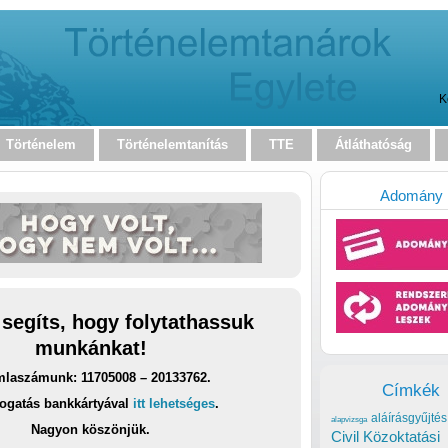
K
Történelem
Történelemtanítás
TTE
Átláthatóság
Adomány
 segíts, hogy folytathassuk
munkánkat!
laszámunk: 11705008 – 20133762.
Címkék
ogatás bankkártyával
itt lehetséges
.
aláírásgyűjtés
alapvizsga
Nagyon köszönjük.
Civil Közoktatási