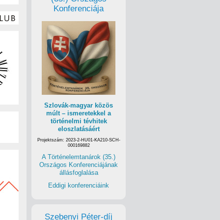
Konferenciája
Szlovák-magyar közös
múlt – ismeretekkel a
történelmi tévhitek
eloszlatásáért
Projektszám: 2023-2-HU01-KA210-SCH-
000169882
A Történelemtanárok (35.)
Országos Konferenciájának
állásfoglalása
Eddigi konferenciáink
Szebenyi Péter-díj