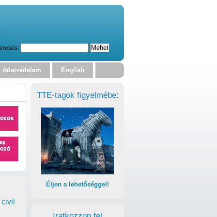
eresés:
Adatvédelem
English
TTE-tagok figyelmébe:
Éljen a lehetőséggel!
civil
Iratkozzon fel