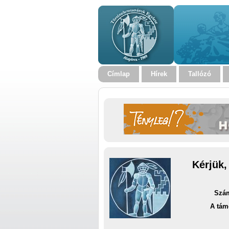
Címlap
Hírek
Tallózó
Kérjük,
Szám
A tám