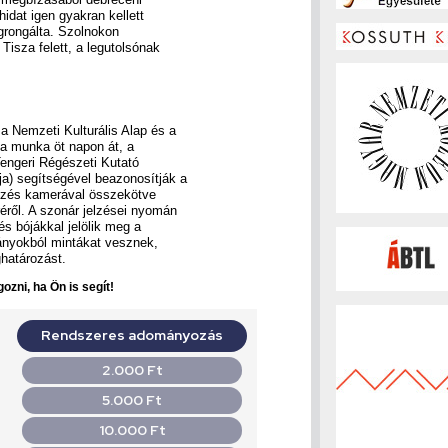
idat igen gyakran kellett
egrongálta. Szolnokon
Tisza felett, a legutolsónak
 a Nemzeti Kulturális Alap és a
 a munka öt napon át, a
Tengeri Régészeti Kutató
ja) segítségével beazonosítják a
ezés kamerával összekötve
éről. A szonár jelzései nyomán
s bójákkal jelölik meg a
ványokból mintákat vesznek,
határozást.
ozni, ha Ön is segít!