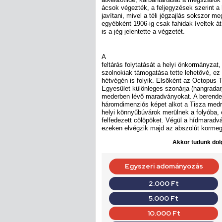
ácsok végezték, a feljegyzések szerint a h
javítani, mivel a téli jégzajlás sokszor m
egyébként 1906-ig csak fahidak íveltek át 
is a jég jelentette a végzetét.
A
feltárás folytatását a helyi önkormányzat,
szolnokiak támogatása tette lehetővé, ez
hétvégén is folyik. Elsőként az Octopus 
Egyesület különleges szonárja (hangradar
mederben lévő maradványokat. A berend
háromdimenziós képet alkot a Tisza medr
helyi könnyűbúvárok merülnek a folyóba, é
felfedezett cölöpöket. Végül a hídmarad
ezeken elvégzik majd az abszolút kormeg
Akkor tudunk dolg