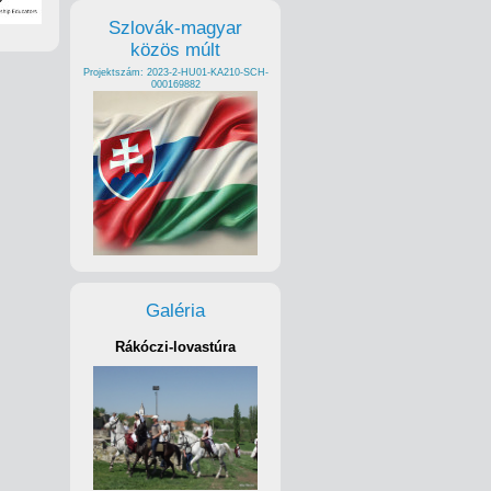
Szlovák-magyar
közös múlt
Projektszám: 2023-2-HU01-KA210-SCH-
000169882
Galéria
Rákóczi-lovastúra