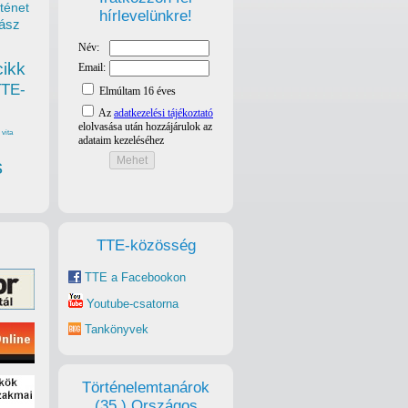
ténet
hírlevelünkre!
ász
cikk
TTE-
vita
s
TTE-közösség
TTE a Facebookon
Youtube-csatorna
Tankönyvek
Történelemtanárok
(35.) Országos