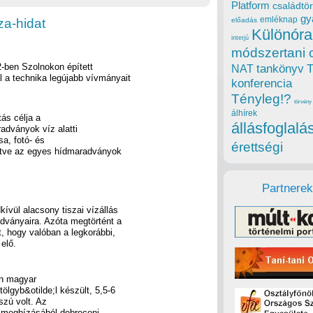
Platform
családtör
gy
emléknap
za-hidat
előadás
Különóra
interjú
módszertani 
2-ben Szolnokon épített
tankönyv
NAT
l a technika legújabb vívmányait
konferencia
Tényleg!?
törvény
álhírek
ás célja a
állásfoglalá
adványok víz alatti
a, fotó- és
érettségi
letve az egyes hídmaradványok
Partnerek
kívül alacsony tiszai vízállás
adványaira. Azóta megtörtént a
, hogy valóban a legkorábbi,
 elő.
an magyar
gyb&otilde;l készült, 5,5-6
szú volt. Az
k megbízásából debreceni