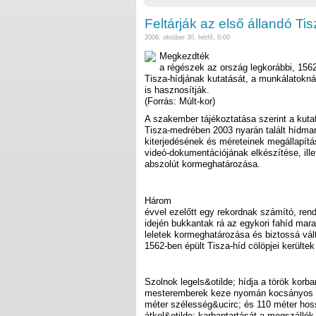
Feltárják az első állandó Tis
2006. október 30. hétfő, 0:00
Megkezdték
a régészek az ország legkorábbi, 156
Tisza-hídjának kutatását, a munkálatokná
is hasznosítják.
(Forrás: Múlt-kor)
A szakember tájékoztatása szerint a kutat
Tisza-medrében 2003 nyarán talált hídmar
kiterjedésének és méreteinek megállapítás
videó-dokumentációjának elkészítése, il
abszolút kormeghatározása.
Három
évvel ezelőtt egy rekordnak számító, rend
idején bukkantak rá az egykori fahíd mar
leletek kormeghatározása és biztossá vált
1562-ben épült Tisza-híd cölöpjei kerültek
Szolnok legels&otilde; hídja a török korb
mesteremberek keze nyomán kocsányos töl
méter szélesség&ucirc; és 110 méter hos
átkel&otilde; karbantartását a megszálló